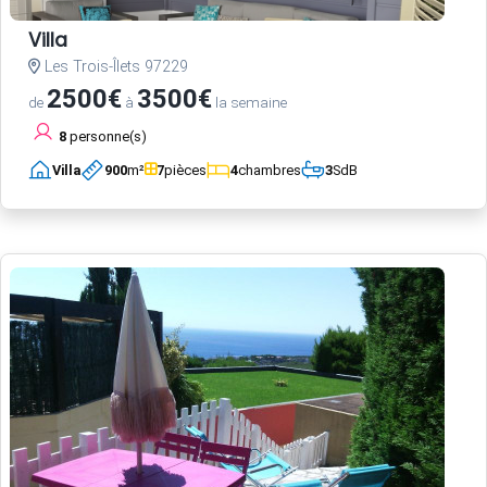
Villa
Les Trois-Îlets 97229
2500€
3500€
de
à
la semaine
8
personne(s)
Villa
900
m²
7
pièces
4
chambres
3
SdB