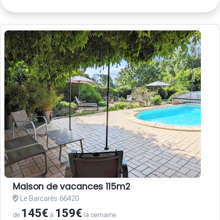
Maison de vacances 115m2
Le Barcarès 66420
145€
159€
de
à
la semaine