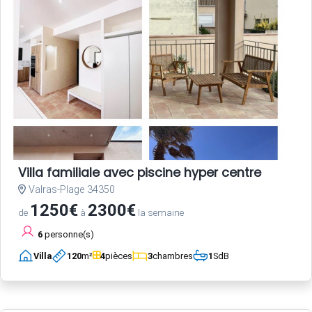
Villa familiale avec piscine hyper centre
Valras-Plage 34350
1250€
2300€
de
à
la semaine
6
personne(s)
Villa
120
m²
4
pièces
3
chambres
1
SdB