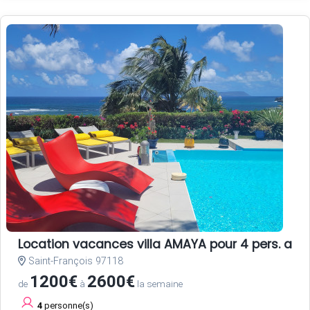
Location vacances villa AMAYA pour 4 pers. ave
Saint-François 97118
1200€
2600€
de
à
la semaine
4
personne(s)