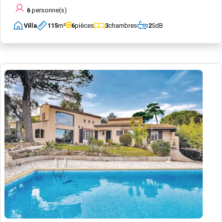
6
personne(s)
Villa
115
m²
6
pièces
3
chambres
2
SdB