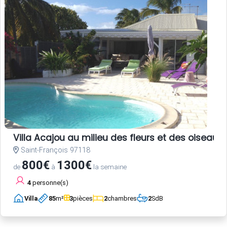
Villa Acajou au milieu des fleurs et des oiseaux
Saint-François 97118
800€
1300€
de
à
la semaine
4
personne(s)
Villa
85
m²
3
pièces
2
chambres
2
SdB