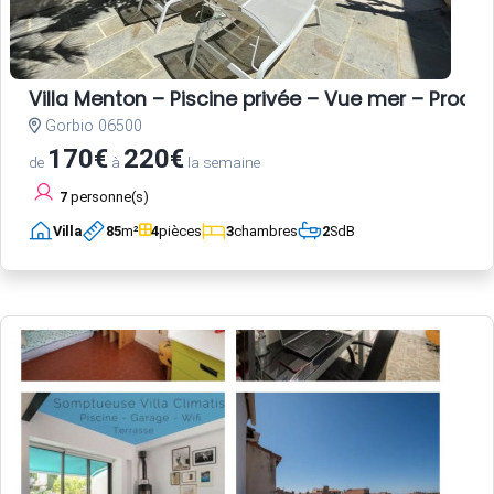
Villa Menton – Piscine privée – Vue mer – Proche
Gorbio 06500
170€
220€
de
à
la semaine
7
personne(s)
Villa
85
m²
4
pièces
3
chambres
2
SdB