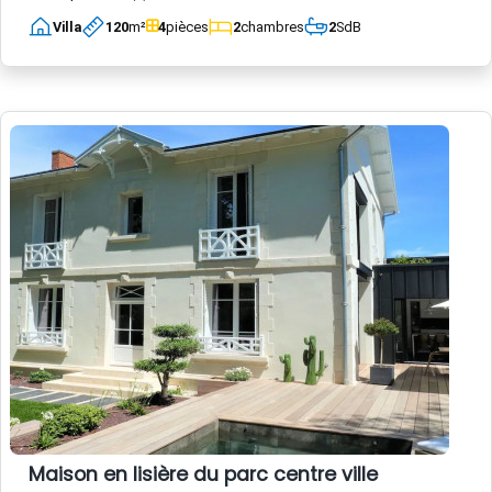
Villa
120
m²
4
pièces
2
chambres
2
SdB
Maison en lisière du parc centre ville