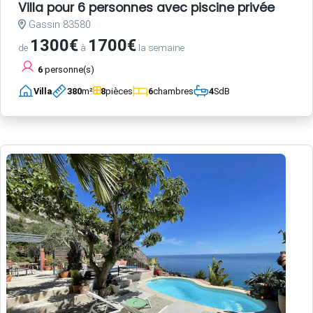
Villa pour 6 personnes avec piscine privée
Gassin 83580
1300€
1700€
de
à
la semaine
6
personne(s)
Villa
380
m²
8
pièces
6
chambres
4
SdB