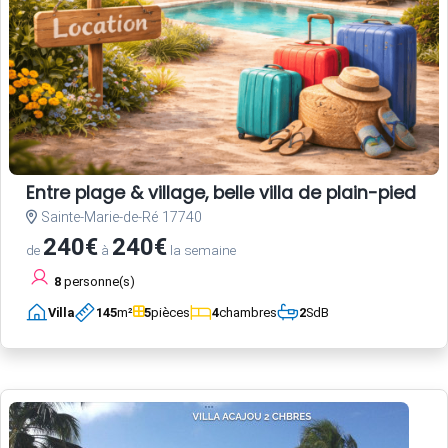
Entre plage & village, belle villa de plain-pied 
Sainte-Marie-de-Ré 17740
240€
240€
de
à
la semaine
8
personne(s)
Villa
145
m²
5
pièces
4
chambres
2
SdB