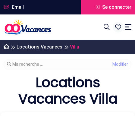
Email
Se connecter
Locations Vacances
Villa
Modifier votre recherche
Ma recherche ...
Locations
Vacances Villa