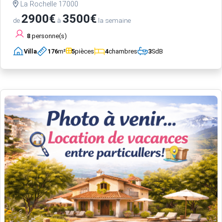
La Rochelle 17000
2900€
3500€
de
à
la semaine
8
personne(s)
Villa
176
m²
5
pièces
4
chambres
3
SdB