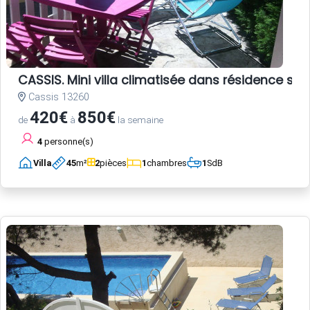
CASSIS. Mini villa climatisée dans résidence st
Cassis 13260
420€
850€
de
à
la semaine
4
personne(s)
Villa
45
m²
2
pièces
1
chambres
1
SdB