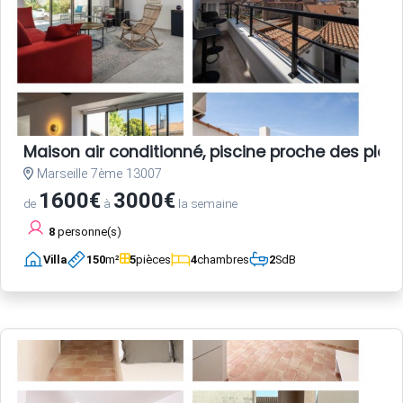
Maison air conditionné, piscine proche des plag
Marseille 7ème 13007
1600€
3000€
de
à
la semaine
8
personne(s)
Villa
150
m²
5
pièces
4
chambres
2
SdB