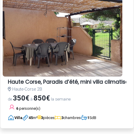
Haute Corse, Paradis d’été, mini villa climati
Haute-Corse 2B
350€
850€
de
à
la semaine
6
personne(s)
Villa
45
m²
3
pièces
3
chambres
1
SdB