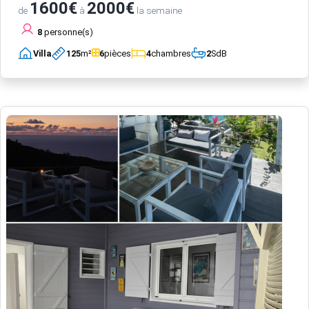
1600€
2000€
de
à
la semaine
8
personne(s)
Villa
125
m²
6
pièces
4
chambres
2
SdB