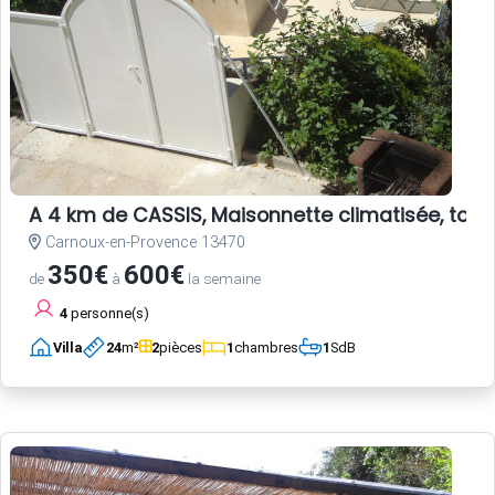
A 4 km de CASSIS, Maisonnette climatisée, tout
Carnoux-en-Provence 13470
350€
600€
de
à
la semaine
4
personne(s)
Villa
24
m²
2
pièces
1
chambres
1
SdB