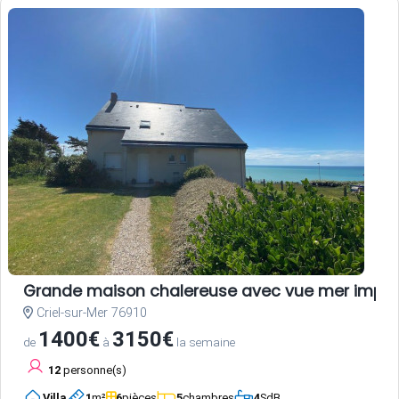
Grande maison chalereuse avec vue mer impre
Criel-sur-Mer 76910
1400€
3150€
de
à
la semaine
12
personne(s)
Villa
1
m²
6
pièces
5
chambres
4
SdB