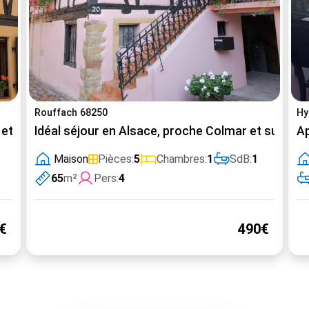
Rouffach 68250
Hy
 sur la route des Vins : Gîte de la Muse et son jardin
Idéal séjour en Alsace, proche Colmar et sur la ro
Ap
Maison
Pièces:
5
Chambres:
1
SdB:
1
65
m²
Pers:
4
€
490€