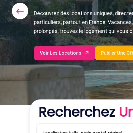
Réservez directement auprès de propriéta
vacances, appartements ou chalets. Profi
authentique, convivial et souvent plus é
intermédiaire.
Voir Les Locations
Recherchez
U