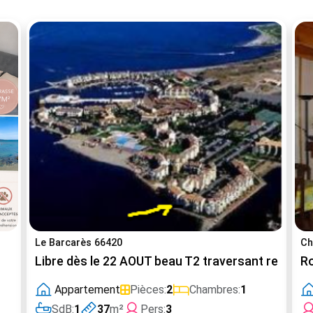
Le Barcarès 66420
Ch
Libre dès le 22 AOUT beau T2 traversant rez vue 
R
Appartement
Pièces:
2
Chambres:
1
SdB:
1
37
m²
Pers:
3