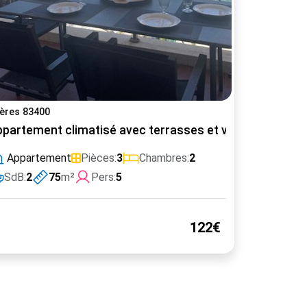
ères 83400
ute des Vins, Gîte de la Liberté
partement climatisé avec terrasses et vue port, proch
Appartement
Pièces:
3
Chambres:
2
SdB:
2
75
m²
Pers:
5
122€