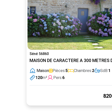
Séné 56860
MAISON DE CARACTERE A 300 METRES 
Maison
Pièces:
5
Chambres:
2
SdB:
1
120
m²
Pers:
6
820