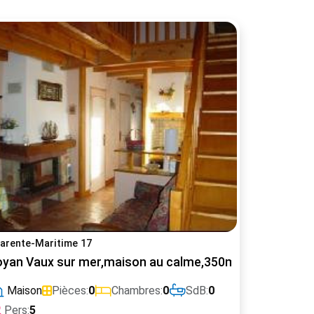
arente-Maritime 17
directe à 180° sur l'étang salé mer à moins de 5mn.
oyan Vaux sur mer,maison au calme,350m plage,100m
Maison
Pièces:
0
Chambres:
0
SdB:
0
Pers:
5