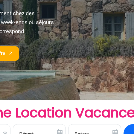
ires : gîtes, maisons de
tez d’un séjour
conomique, sans
ne Location
Vacance