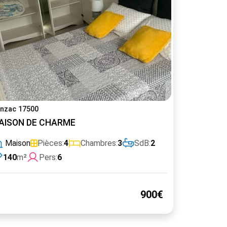
nzac 17500
DINE ARGENTEE
AISON DE CHARME
Maison
Pièces:
4
Chambres:
3
SdB:
2
140
m²
Pers:
6
900€