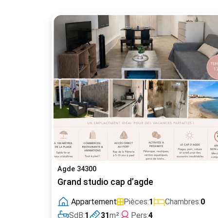
Agde 34300
Grand studio cap d’agde
Appartement
Pièces:
1
Chambres:
0
SdB:
1
31
m²
Pers:
4