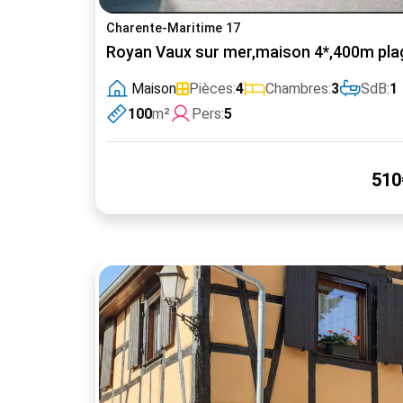
Charente-Maritime 17
Royan Vaux sur mer,maison 4*,400m pl
Maison
Pièces:
4
Chambres:
3
SdB:
1
100
m²
Pers:
5
510