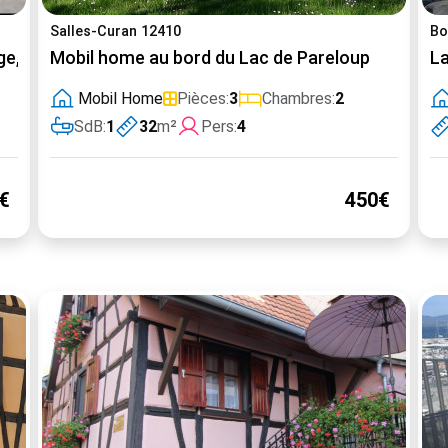
Salles-Curan 12410
Bo
age,100m commerces,2à 6pers
Mobil home au bord du Lac de Pareloup
La
Mobil Home
Pièces:
3
Chambres:
2
SdB:
1
32
m²
Pers:
4
€
450€