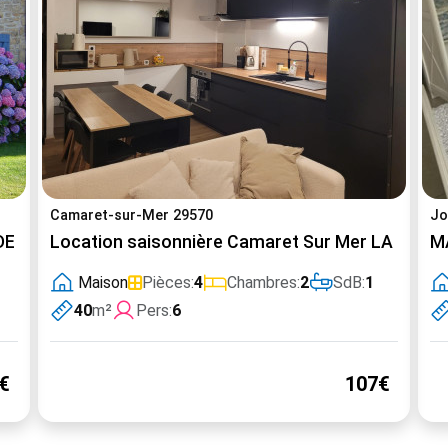
Camaret-sur-Mer 29570
Jo
DE LA MER
Location saisonnière Camaret Sur Mer LA SAR
M
Maison
Pièces:
4
Chambres:
2
SdB:
1
40
m²
Pers:
6
€
107€