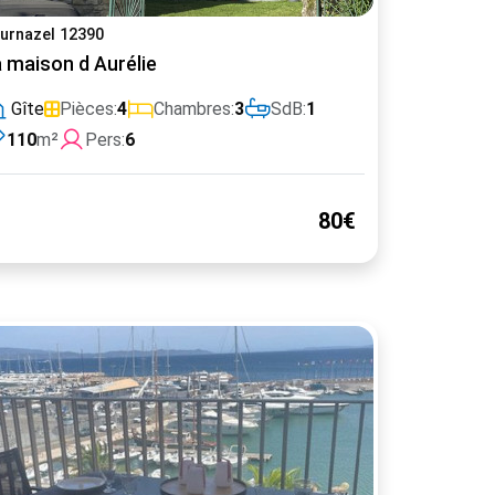
urnazel 12390
 maison d Aurélie
Gîte
Pièces:
4
Chambres:
3
SdB:
1
110
m²
Pers:
6
80€