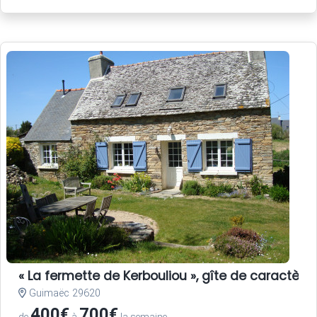
« La fermette de Kerbouliou », gîte de caractère
Guimaëc 29620
400€
700€
de
à
la semaine