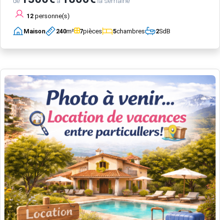
de
à
la semaine
12
personne(s)
Maison
240
m²
7
pièces
5
chambres
2
SdB