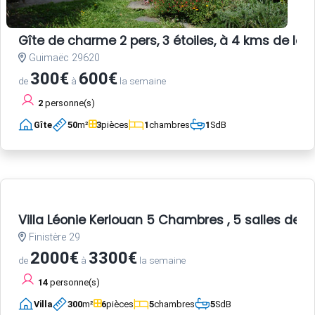
Gîte de charme 2 pers, 3 étoiles, à 4 kms de la 
Guimaëc 29620
300€
600€
de
à
la semaine
2
personne(s)
Gîte
50
m²
3
pièces
1
chambres
1
SdB
Villa Léonie Kerlouan 5 Chambres , 5 salles de b
Finistère 29
2000€
3300€
de
à
la semaine
14
personne(s)
Villa
300
m²
6
pièces
5
chambres
5
SdB