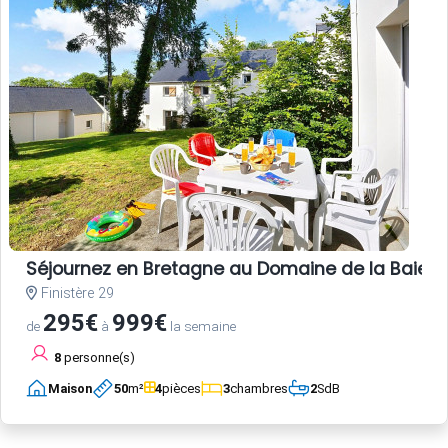
Séjournez en Bretagne au Domaine de la Baie –
Finistère 29
295€
999€
de
à
la semaine
8
personne(s)
Maison
50
m²
4
pièces
3
chambres
2
SdB