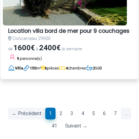
Location villa bord de mer pour 9 couchages a
Concarneau 29900
1600€
2400€
de
à
la semaine
9
personne(s)
Villa
155
m²
6
pièces
4
chambres
2
SdB
(current)
← Précédent
1
2
3
4
5
6
7
…
41
Suivant →