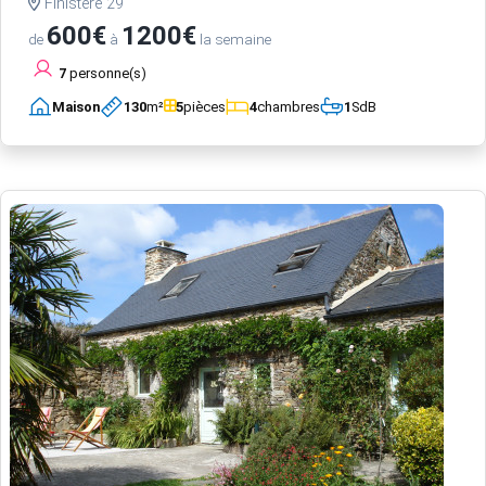
Finistère 29
600€
1200€
de
à
la semaine
7
personne(s)
Maison
130
m²
5
pièces
4
chambres
1
SdB