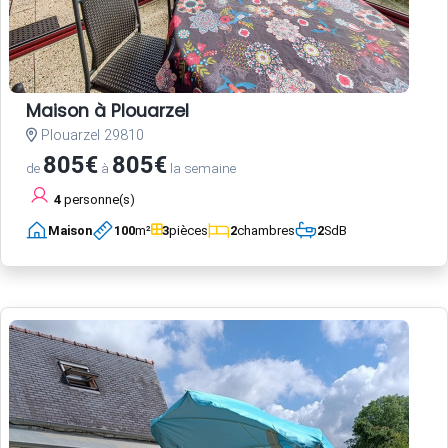
Maison à Plouarzel
Plouarzel 29810
805€
805€
de
à
la semaine
4
personne(s)
Maison
100
m²
3
pièces
2
chambres
2
SdB