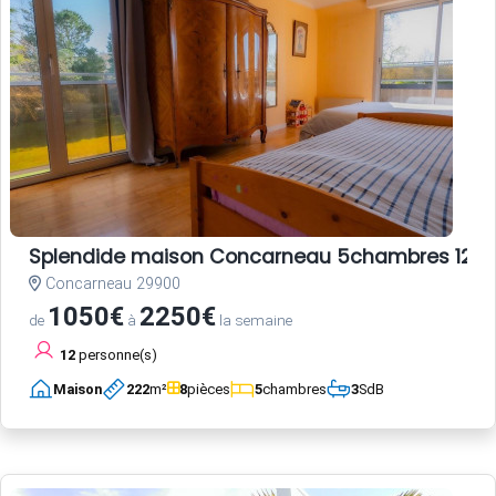
Splendide maison Concarneau 5chambres 12pe
Concarneau 29900
1050€
2250€
de
à
la semaine
12
personne(s)
Maison
222
m²
8
pièces
5
chambres
3
SdB