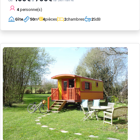
4
personne(s)
Gîte
50
m²
4
pièces
2
chambres
2
SdB