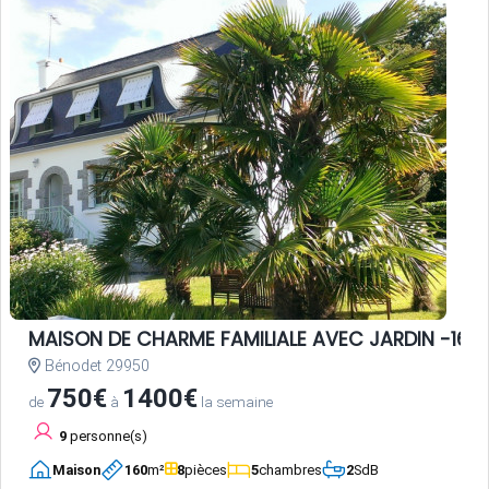
MAISON DE CHARME FAMILIALE AVEC JARDIN -160
Bénodet 29950
750€
1400€
de
à
la semaine
9
personne(s)
Maison
160
m²
8
pièces
5
chambres
2
SdB