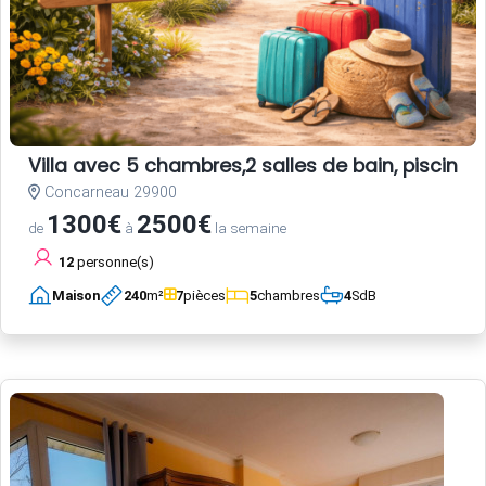
Villa avec 5 chambres,2 salles de bain, piscine
Concarneau 29900
1300€
2500€
de
à
la semaine
12
personne(s)
Maison
240
m²
7
pièces
5
chambres
4
SdB