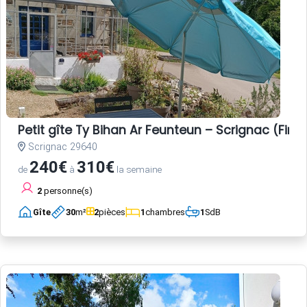
Petit gîte Ty Bihan Ar Feunteun – Scrignac (Finis
Scrignac 29640
240€
310€
de
à
la semaine
2
personne(s)
Gîte
30
m²
2
pièces
1
chambres
1
SdB