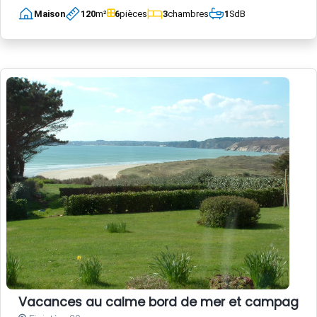
Maison
120
m²
6
pièces
3
chambres
1
SdB
Vacances au calme bord de mer et campagn