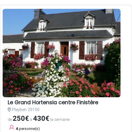
Le Grand Hortensia centre Finistère
Pleyben 29190
250€
430€
de
à
la semaine
4
personne(s)