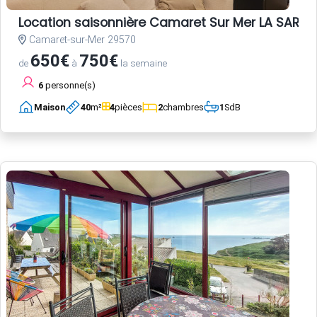
Location saisonnière Camaret Sur Mer LA SARDI
Camaret-sur-Mer 29570
650€
750€
de
à
la semaine
6
personne(s)
Maison
40
m²
4
pièces
2
chambres
1
SdB