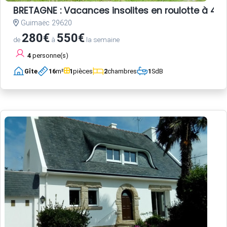
BRETAGNE : Vacances insolites en roulotte à 4k
Guimaëc 29620
280€
550€
de
à
la semaine
4
personne(s)
Gîte
16
m²
1
pièces
2
chambres
1
SdB