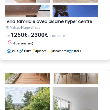
Villa familiale avec piscine hyper centre
Valras-Plage 34350
1250€
2300€
de
à
la semaine
6
personne(s)
Villa
120
m²
4
pièces
3
chambres
1
SdB