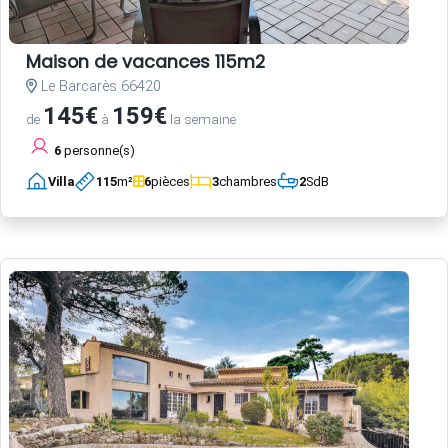
Maison de vacances 115m2
Le Barcarès 66420
145€
159€
de
à
la semaine
6
personne(s)
Villa
115
m²
6
pièces
3
chambres
2
SdB