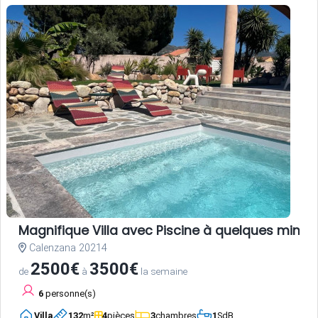
Magnifique Villa avec Piscine à quelques minute
Calenzana 20214
2500€
3500€
de
à
la semaine
6
personne(s)
Villa
132
m²
4
pièces
3
chambres
1
SdB