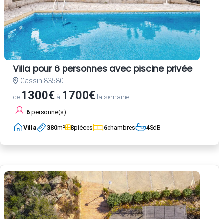
Villa pour 6 personnes avec piscine privée
Gassin 83580
1300€
1700€
de
à
la semaine
6
personne(s)
Villa
380
m²
8
pièces
6
chambres
4
SdB