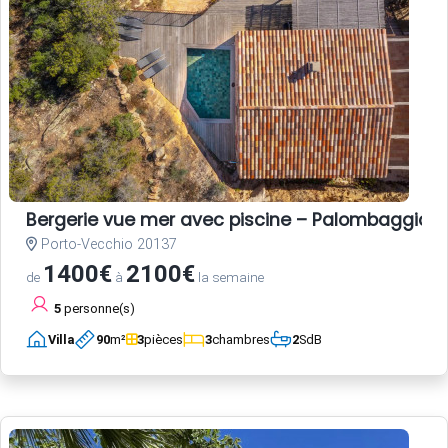
Bergerie vue mer avec piscine – Palombaggia, 
Porto-Vecchio 20137
1400€
2100€
de
à
la semaine
5
personne(s)
Villa
90
m²
3
pièces
3
chambres
2
SdB