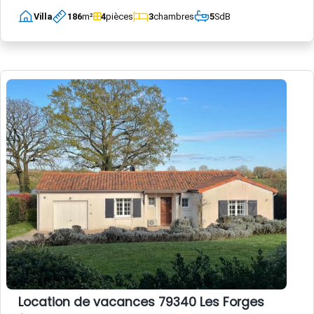
Villa
186
m²
4
pièces
3
chambres
5
SdB
Location de vacances 79340 Les Forges