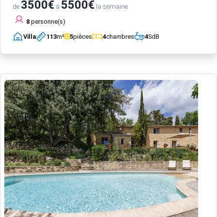
3500€
5500€
de
à
la semaine
8
personne(s)
Villa
113
m²
5
pièces
4
chambres
4
SdB