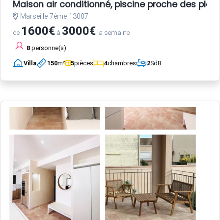
Maison air conditionné, piscine proche des plag
Marseille 7ème 13007
1600€
3000€
de
à
la semaine
8
personne(s)
Villa
150
m²
5
pièces
4
chambres
2
SdB