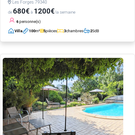
Les Forges 79340
680€
1200€
de
à
la semaine
6
personne(s)
Villa
100
m²
5
pièces
3
chambres
2
SdB