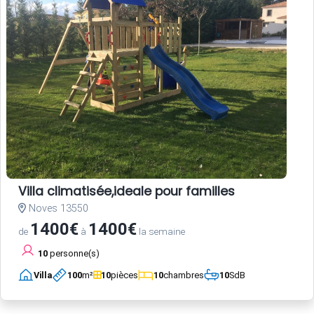
Villa climatisée,ideale pour familles
Noves 13550
1400€
1400€
de
à
la semaine
10
personne(s)
Villa
100
m²
10
pièces
10
chambres
10
SdB