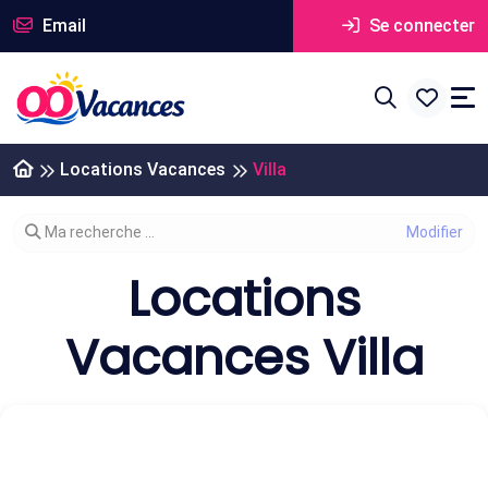
Email
Se connecter
Locations Vacances
Villa
Modifier votre recherche
Ma recherche ...
Locations
Vacances Villa