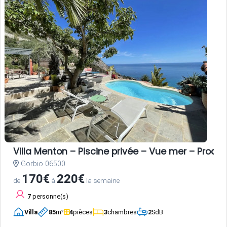
Villa Menton – Piscine privée – Vue mer – Proche
Gorbio 06500
170€
220€
de
à
la semaine
7
personne(s)
Villa
85
m²
4
pièces
3
chambres
2
SdB