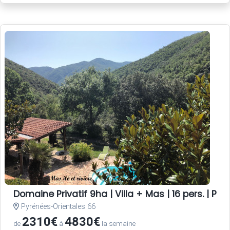
Domaine Privatif 9ha | Villa + Mas | 16 pers. | Pisc
Pyrénées-Orientales 66
2310€
4830€
de
à
la semaine