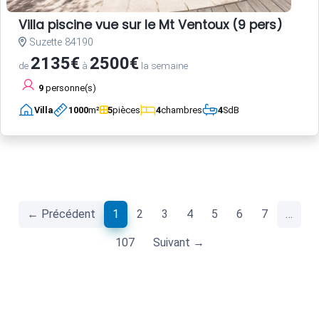
Villa piscine vue sur le Mt Ventoux (9 pers)
Suzette 84190
2135€
2500€
de
à
la semaine
9
personne(s)
Villa
1000
m²
5
pièces
4
chambres
4
SdB
(current)
← Précédent
1
2
3
4
5
6
7
…
107
Suivant →