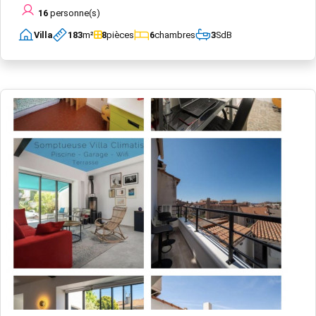
16
personne(s)
Villa
183
m²
8
pièces
6
chambres
3
SdB