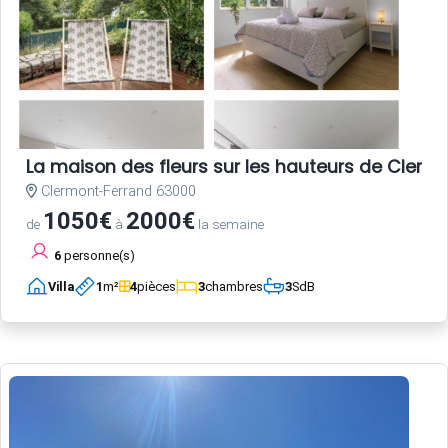
La maison des fleurs sur les hauteurs de Clerm
Clermont-Ferrand 63000
1050€
2000€
de
à
la semaine
6
personne(s)
Villa
1
m²
4
pièces
3
chambres
3
SdB