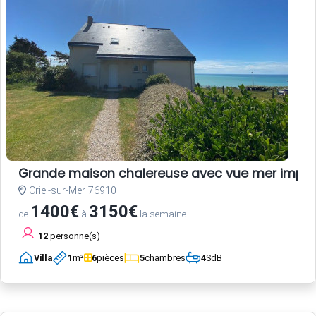
Grande maison chalereuse avec vue mer impre
Criel-sur-Mer 76910
1400€
3150€
de
à
la semaine
12
personne(s)
Villa
1
m²
6
pièces
5
chambres
4
SdB