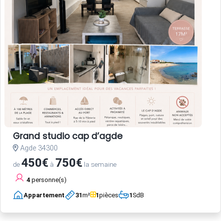
Grand studio cap d’agde
Agde 34300
450€
750€
de
à
la semaine
4
personne(s)
Appartement
31
m²
1
pièces
1
SdB