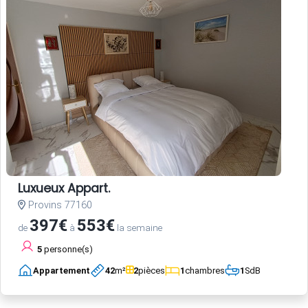
Luxueux Appart.
Provins 77160
397€
553€
de
à
la semaine
5
personne(s)
Appartement
42
m²
2
pièces
1
chambres
1
SdB