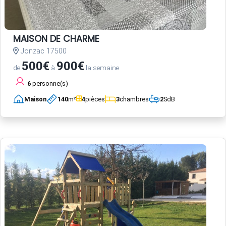
MAISON DE CHARME
Jonzac 17500
500€
900€
de
à
la semaine
6
personne(s)
Maison
140
m²
4
pièces
3
chambres
2
SdB