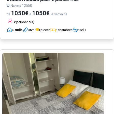
Noves 13550
1050€
1050€
de
à
la semaine
2
personne(s)
Studio
35
m²
1
pièces
1
chambres
1
SdB