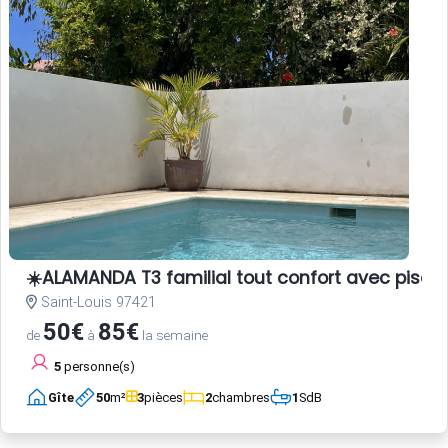
☀️ALAMANDA T3 familial tout confort avec pisci
Saint-Louis 97421
50€
85€
de
à
la semaine
5
personne(s)
Gîte
50
m²
3
pièces
2
chambres
1
SdB