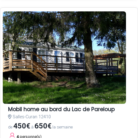
Mobil home au bord du Lac de Pareloup
Salles-Curan 12410
450€
650€
de
à
la semaine
4
personne(s)