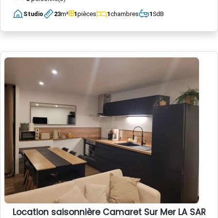
Studio
23
m²
1
pièces
1
chambres
1
SdB
Location saisonnière Camaret Sur Mer LA SARDI