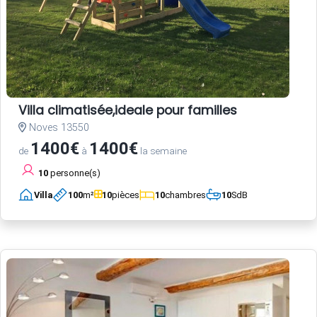
Villa climatisée,ideale pour familles
Noves 13550
1400€
1400€
de
à
la semaine
10
personne(s)
Villa
100
m²
10
pièces
10
chambres
10
SdB