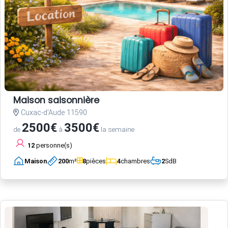
Maison saisonnière
Cuxac-d'Aude 11590
2500€
3500€
de
à
la semaine
12
personne(s)
Maison
200
m²
8
pièces
4
chambres
2
SdB