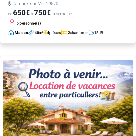
Camaret-sur-Mer 29570
650€
750€
de
à
la semaine
6
personne(s)
Maison
40
m²
4
pièces
2
chambres
1
SdB