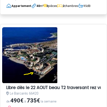
Appartement
40
m²
3
pièces
2
chambres
1
SdB
Libre dès le 22 AOUT beau T2 traversant rez vue 
Le Barcarès 66420
490€
735€
de
à
la semaine