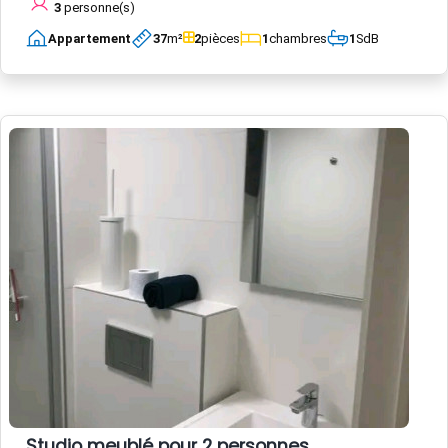
3
personne(s)
Appartement
37
m²
2
pièces
1
chambres
1
SdB
Studio meublé pour 2 personnes