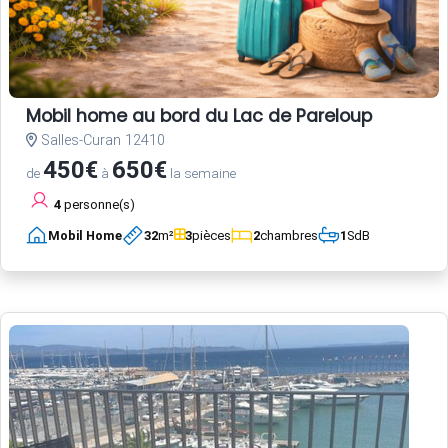
Mobil home au bord du Lac de Pareloup
Salles-Curan 12410
450€
650€
de
à
la semaine
4
personne(s)
Mobil Home
32
m²
3
pièces
2
chambres
1
SdB