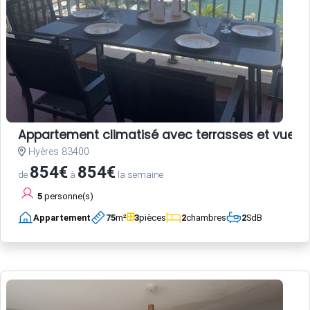
Appartement climatisé avec terrasses et vue po
Hyères 83400
854€
854€
de
à
la semaine
5
personne(s)
Appartement
75
m²
3
pièces
2
chambres
2
SdB