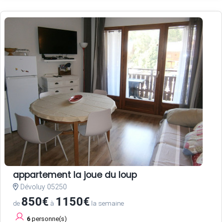
appartement la joue du loup
Dévoluy 05250
850€
1150€
de
à
la semaine
6
personne(s)