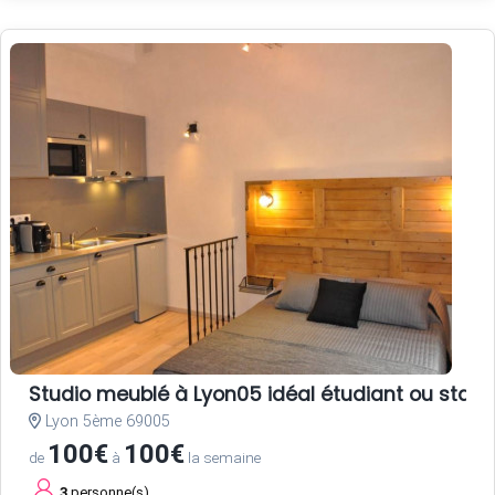
Studio meublé à Lyon05 idéal étudiant ou stagi
Lyon 5ème 69005
100€
100€
de
à
la semaine
3
personne(s)