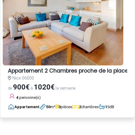
Appartement 2 Chambres proche de la place Garib
Nice 06000
900€
1020€
de
à
la semaine
4
personne(s)
Appartement
50
m²
3
pièces
2
chambres
1
SdB