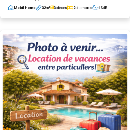
Mobil Home
32
m²
3
pièces
2
chambres
1
SdB