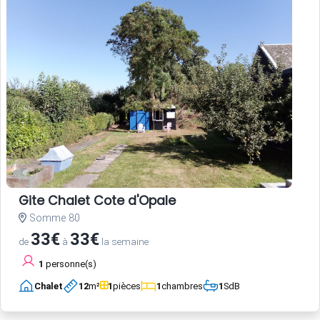
Gite Chalet Cote d'Opale
Somme 80
33€
33€
de
à
la semaine
1
personne(s)
Chalet
12
m²
1
pièces
1
chambres
1
SdB