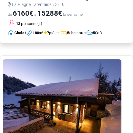
La Plagne Tarentaise 73210
6160€
15288€
de
à
la semaine
13
personne(s)
Chalet
180
m²
7
pièces
5
chambres
5
SdB