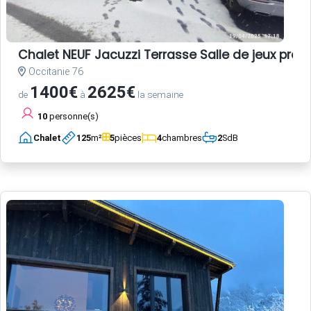
Chalet NEUF Jacuzzi Terrasse Salle de jeux pro
Occitanie 76
1400€
2625€
de
à
la semaine
10
personne(s)
Chalet
125
m²
5
pièces
4
chambres
2
SdB