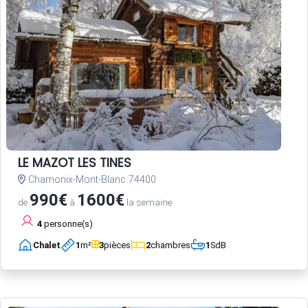
LE MAZOT LES TINES
Chamonix-Mont-Blanc 74400
990€
1600€
de
à
la semaine
4
personne(s)
Chalet
1
m²
3
pièces
2
chambres
1
SdB