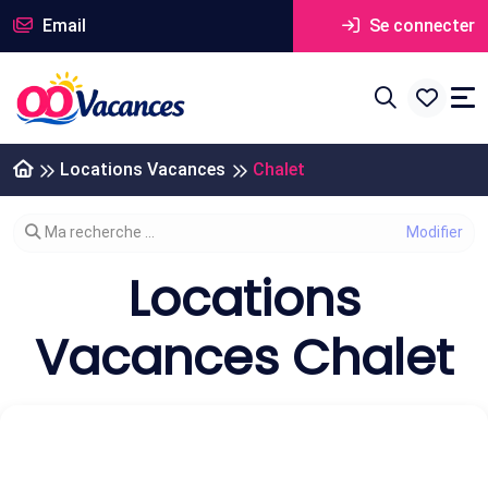
Email
Se connecter
Locations Vacances
Chalet
Modifier votre recherche
Ma recherche ...
Locations
Vacances Chalet