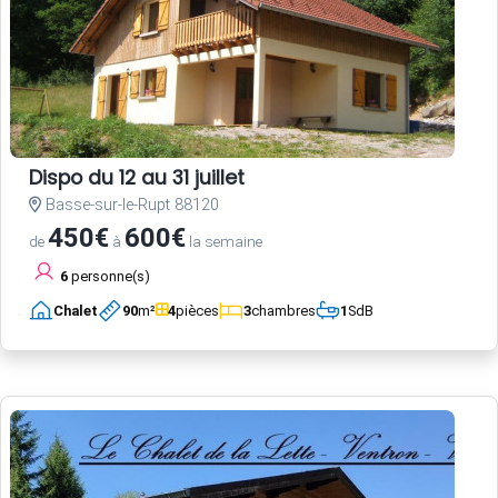
Dispo du 12 au 31 juillet
Basse-sur-le-Rupt 88120
450€
600€
de
à
la semaine
6
personne(s)
Chalet
90
m²
4
pièces
3
chambres
1
SdB