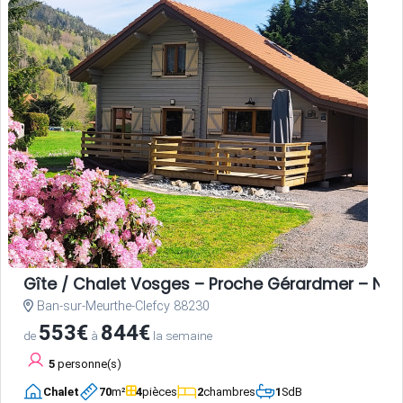
Gîte / Chalet Vosges – Proche Gérardmer – Nat
Ban-sur-Meurthe-Clefcy 88230
553€
844€
de
à
la semaine
5
personne(s)
Chalet
70
m²
4
pièces
2
chambres
1
SdB