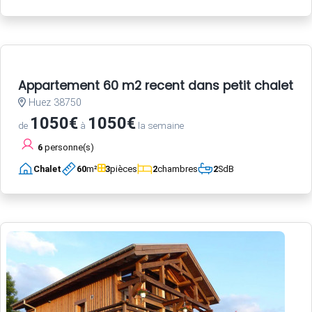
Appartement 60 m2 recent dans petit chalet a 
Huez 38750
1050€
1050€
de
à
la semaine
6
personne(s)
Chalet
60
m²
3
pièces
2
chambres
2
SdB