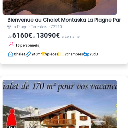
Bienvenue au Chalet Montaska La Plagne Paradis
La Plagne Tarentaise 73210
6160€
13090€
de
à
la semaine
15
personne(s)
Chalet
240
m²
9
pièces
7
chambres
7
SdB