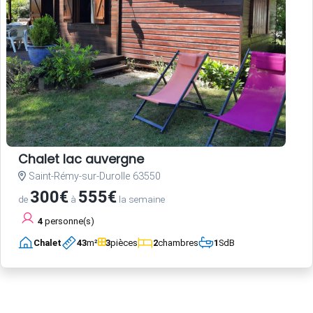
Chalet lac auvergne
Saint-Rémy-sur-Durolle 63550
300€
555€
de
à
la semaine
4
personne(s)
Chalet
43
m²
3
pièces
2
chambres
1
SdB