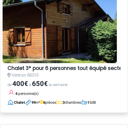
Chalet 3* pour 6 personnes tout équipé secteur
Ventron 88310
400€
650€
de
à
la semaine
6
personne(s)
Chalet
99
m²
6
pièces
3
chambres
1
SdB