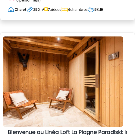
6
personne(s)
Chalet
250
m²
7
pièces
6
chambres
5
SdB
Bienvenue au Linéa Loft La Plagne Paradiski: l