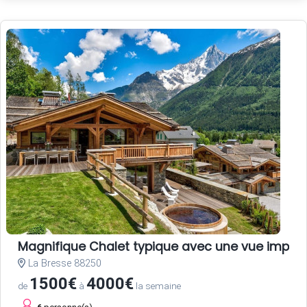
Magnifique Chalet typique avec une vue impec
La Bresse 88250
1500€
4000€
de
à
la semaine