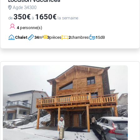
Agde 34300
350€
1650€
de
à
la semaine
4
personne(s)
Chalet
34
m²
3
pièces
2
chambres
1
SdB