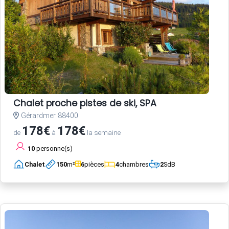
Chalet proche pistes de ski, SPA
Gérardmer 88400
178€
178€
de
à
la semaine
10
personne(s)
Chalet
150
m²
6
pièces
4
chambres
2
SdB