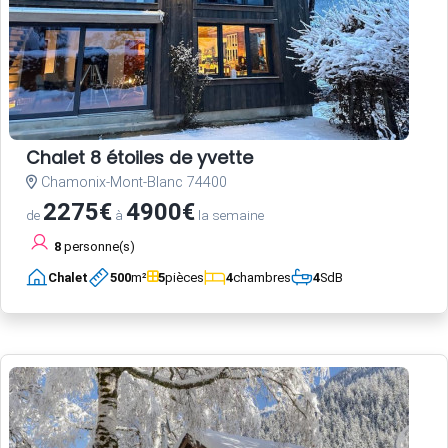
Chalet 8 étoiles de yvette
Chamonix-Mont-Blanc 74400
2275€
4900€
de
à
la semaine
8
personne(s)
Chalet
500
m²
5
pièces
4
chambres
4
SdB