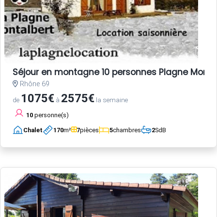
Séjour en montagne 10 personnes Plagne Monta
Rhône 69
1075€
2575€
de
à
la semaine
10
personne(s)
Chalet
170
m²
7
pièces
5
chambres
2
SdB