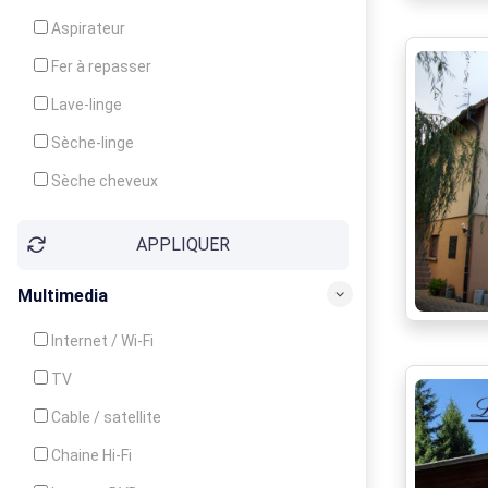
Cuisinière
Aspirateur
Four
Fer à repasser
Grille-pain
Lave-linge
Lave-vaisselle
Sèche-linge
Micro-ondes
Sèche cheveux
APPLIQUER
Multimedia
Internet / Wi-Fi
TV
Cable / satellite
Chaine Hi-Fi