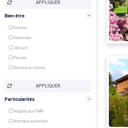
APPLIQUER
Bien-être
Fitness
Hammam
Jacuzzi
Piscine
Remise en forme
Sauna
APPLIQUER
Soins du corps
Particularités
Adapté aux PMR
Animaux autorisés