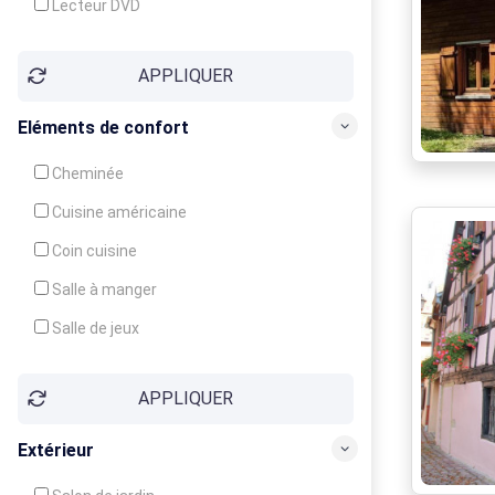
Lecteur DVD
Téléphone
APPLIQUER
Fax
Eléments de confort
Cheminée
Cuisine américaine
Coin cuisine
Salle à manger
Salle de jeux
Cour
APPLIQUER
Jardin
Balcon / Terrasse
Extérieur
Véranda