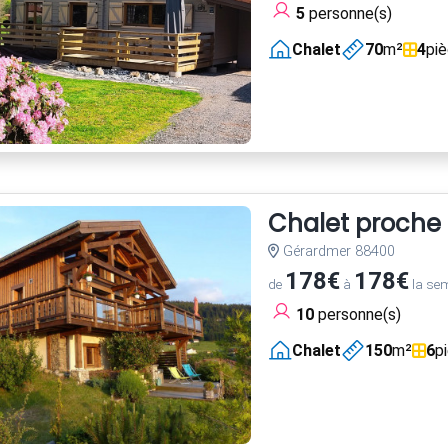
5
personne(s)
Chalet
70
m²
4
pi
Chalet proche p
Gérardmer 88400
178€
178€
de
à
la se
10
personne(s)
Chalet
150
m²
6
p