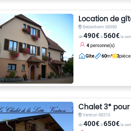
Location de gît
Beblenheim 68980
490€
560€
de
à
la se
4
personne(s)
Gîte
60
m²
3
pièce
Chalet 3* pour
Ventron 88310
400€
650€
de
à
la se