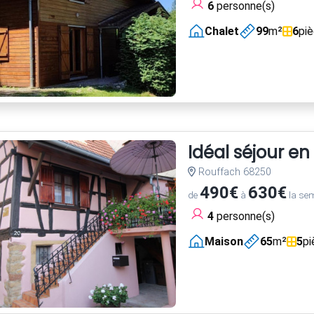
6
personne(s)
Chalet
99
m²
6
pi
Idéal séjour en
Rouffach 68250
490€
630€
de
à
la se
4
personne(s)
Maison
65
m²
5
pi