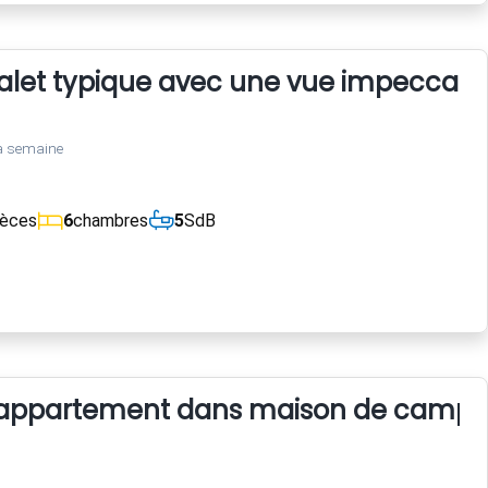
alet typique avec une vue impeccabl
a semaine
ièces
6
chambres
5
SdB
 appartement dans maison de camp