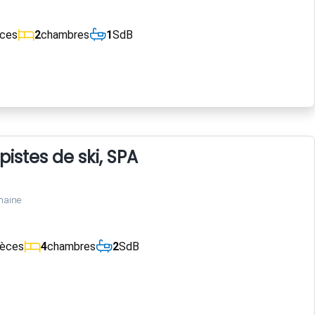
èces
2
chambres
1
SdB
istes de ski, SPA
maine
ièces
4
chambres
2
SdB