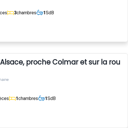
èces
3
chambres
1
SdB
 Alsace, proche Colmar et sur la route 
maine
èces
1
chambres
1
SdB