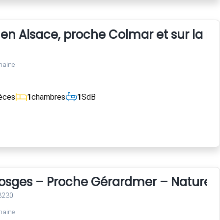
 Alsace, proche Colmar et sur la rout
maine
èces
1
chambres
1
SdB
Vosges – Proche Gérardmer – Nature 
8230
maine