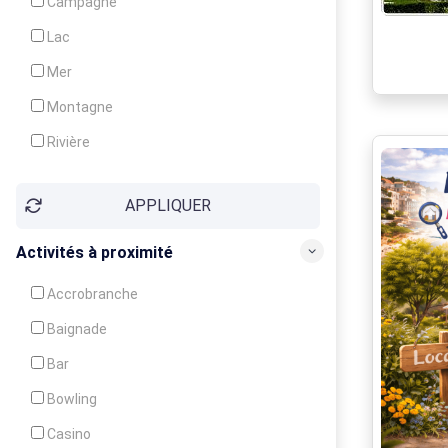
Campagne
Animation
Lac
Mer
Montagne
Rivière
Village
APPLIQUER
Ville
Activités à proximité
Accrobranche
Baignade
Bar
Bowling
Casino