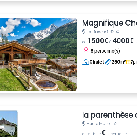
Magnifique Ch
La Bresse 88250
1500€
4000€
de
à
l
6
personne(s)
Chalet
250
m²
7
p
la parenthèse
Haute-Marne 52
€
à partir de
la semaine