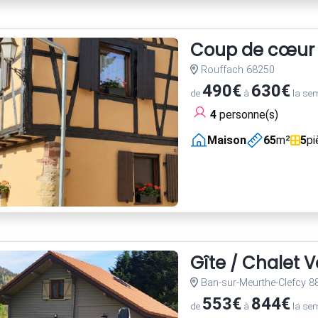
Coup de cœur en
Rouffach 68250
490€
630€
de
à
la se
4
personne(s)
Maison
65
m²
5
pi
Gîte / Chalet 
Ban-sur-Meurthe-Clefcy 8
553€
844€
de
à
la se