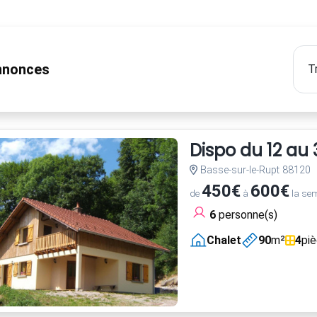
nonces
Dispo du 12 au 31
Basse-sur-le-Rupt 88120
450€
600€
de
à
la se
6
personne(s)
Chalet
90
m²
4
pi