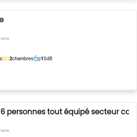
e
maine
s
2
chambres
1
SdB
 6 personnes tout équipé secteur cal
maine