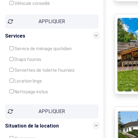
Véhicule conseillé
APPLIQUER
Services
Service de ménage quotidien
Draps fournis
Serviettes de toilette fournies
Location linge
Nettoyage inclus
Nettoyage en supplément
APPLIQUER
Garde d'enfants
Crèche
Situation de la location
Club enfants