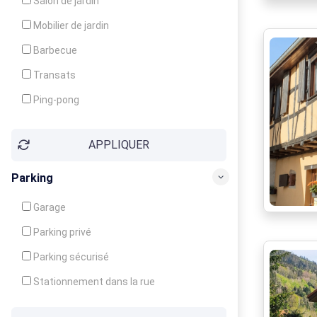
Salon de jardin
Local à ski
Mobilier de jardin
Climatisation
Barbecue
Ventilateur
Transats
Ping-pong
Baby-foot
APPLIQUER
Jeux d'enfants
Parking
Garage
Parking privé
Parking sécurisé
Stationnement dans la rue