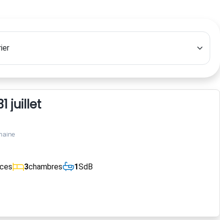
 juillet
maine
èces
3
chambres
1
SdB