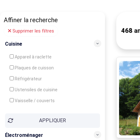
Affiner la recherche
468
an
Supprimer les filtres
Cuisine
Appareil à raclette
Plaques de cuisson
Réfrigérateur
Ustensiles de cuisine
Vaisselle / couverts
Bouilloire
APPLIQUER
Cafetière
Congélateur
Électroménager