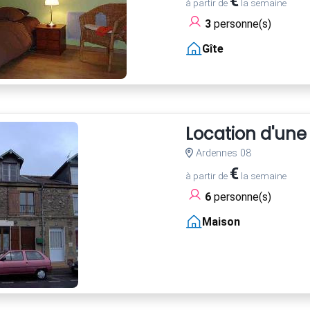
€
à partir de
la semaine
3
personne(s)
Gîte
Location d'une
Ardennes 08
€
à partir de
la semaine
6
personne(s)
Maison