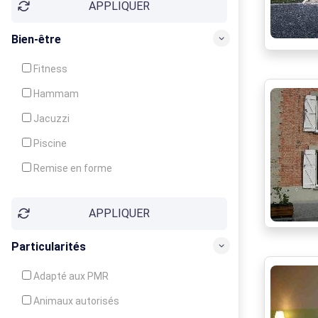
APPLIQUER
Bien-être
Fitness
Hammam
Jacuzzi
Piscine
Remise en forme
Sauna
APPLIQUER
Soins du corps
Particularités
Adapté aux PMR
Animaux autorisés