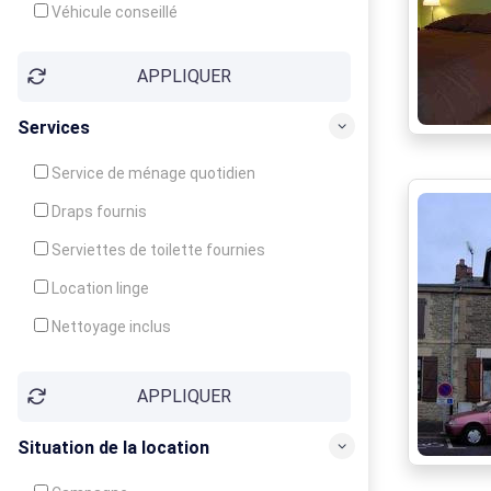
Véhicule conseillé
APPLIQUER
Services
Service de ménage quotidien
Draps fournis
Serviettes de toilette fournies
Location linge
Nettoyage inclus
Nettoyage en supplément
APPLIQUER
Garde d'enfants
Crèche
Situation de la location
Club enfants