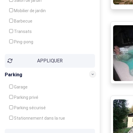
Salon de jardin
Local à ski
Mobilier de jardin
Climatisation
Barbecue
Ventilateur
Transats
Ping-pong
Baby-foot
APPLIQUER
Jeux d'enfants
Parking
Garage
Parking privé
Parking sécurisé
Stationnement dans la rue