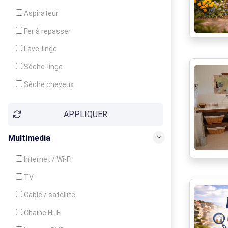
Cuisinière
Aspirateur
Four
Fer à repasser
Grille-pain
Lave-linge
Lave-vaisselle
Sèche-linge
Micro-ondes
Sèche cheveux
APPLIQUER
Multimedia
Internet / Wi-Fi
TV
Cable / satellite
Chaine Hi-Fi