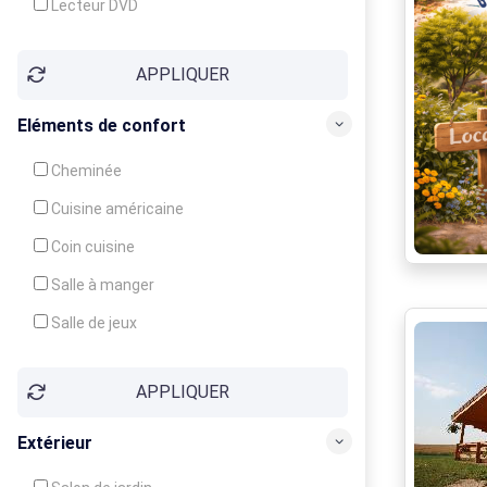
Lecteur DVD
Téléphone
APPLIQUER
Fax
Eléments de confort
Cheminée
Cuisine américaine
Coin cuisine
Salle à manger
Salle de jeux
Cour
APPLIQUER
Jardin
Balcon / Terrasse
Extérieur
Véranda