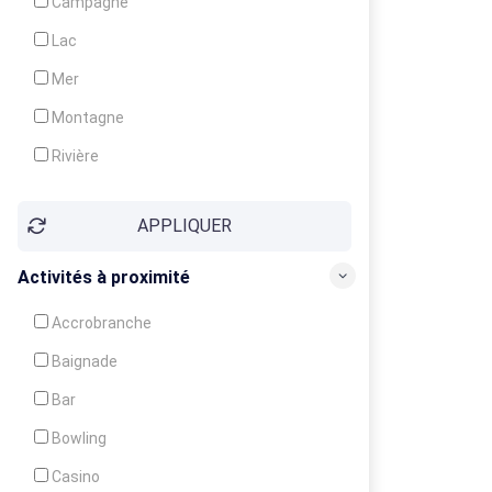
Campagne
Animation
Lac
Mer
Montagne
Rivière
Village
APPLIQUER
Ville
Activités à proximité
Accrobranche
Baignade
Bar
Bowling
Casino