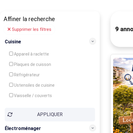
Affiner la recherche
9
anno
Supprimer les filtres
Cuisine
Appareil à raclette
Plaques de cuisson
Réfrigérateur
Ustensiles de cuisine
Vaisselle / couverts
Bouilloire
APPLIQUER
Cafetière
Congélateur
Électroménager