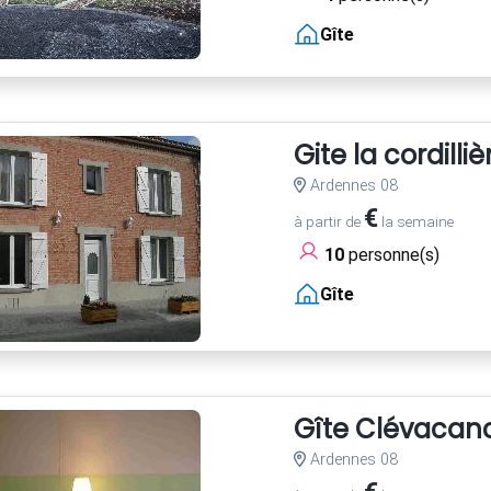
Gîte
Gite la cordilli
Ardennes 08
€
à partir de
la semaine
10
personne(s)
Gîte
Gîte Clévacanc
Ardennes 08