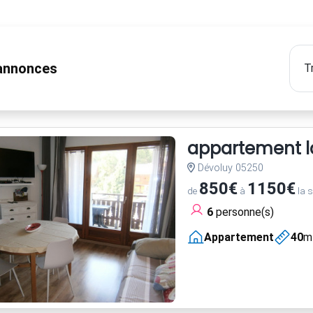
nnonces
appartement la
Dévoluy 05250
850€
1150€
de
à
la 
6
personne(s)
Appartement
40
m