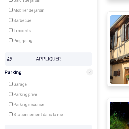
Salon de jardin
Local à ski
Mobilier de jardin
Climatisation
Barbecue
Ventilateur
Transats
Ping-pong
Baby-foot
APPLIQUER
Jeux d'enfants
Parking
Garage
Parking privé
Parking sécurisé
Stationnement dans la rue