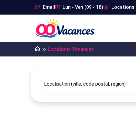
Email
Lun - Ven (09 - 18)
Locations 
Locations Vacances