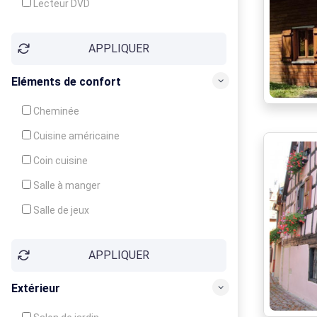
Lecteur DVD
Téléphone
APPLIQUER
Fax
Eléments de confort
Cheminée
Cuisine américaine
Coin cuisine
Salle à manger
Salle de jeux
Cour
APPLIQUER
Jardin
Balcon / Terrasse
Extérieur
Véranda