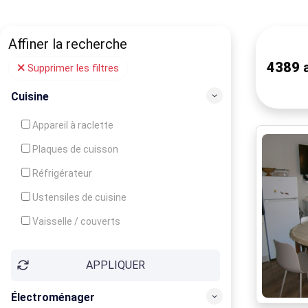
Affiner la recherche
4389
a
Supprimer les filtres
Cuisine
Appareil à raclette
Plaques de cuisson
Réfrigérateur
Ustensiles de cuisine
Vaisselle / couverts
Bouilloire
APPLIQUER
Cafetière
Congélateur
Électroménager