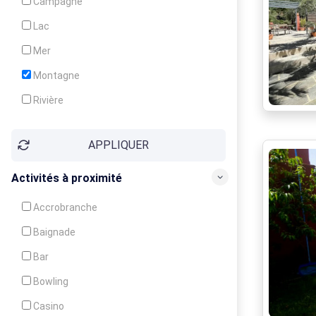
Campagne
Animation
Lac
Mer
Montagne
Rivière
Village
APPLIQUER
Ville
Activités à proximité
Accrobranche
Baignade
Bar
Bowling
Casino