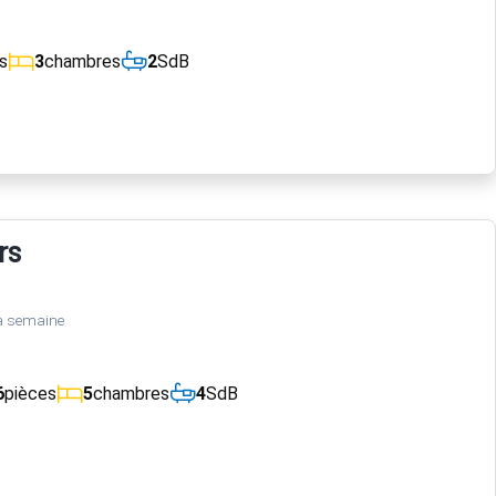
s
3
chambres
2
SdB
rs
a semaine
6
pièces
5
chambres
4
SdB