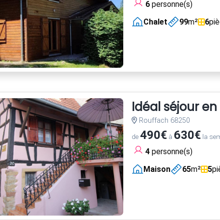
6
personne(s)
Chalet
99
m²
6
pi
Idéal séjour en
Rouffach 68250
490€
630€
de
à
la se
4
personne(s)
Maison
65
m²
5
pi