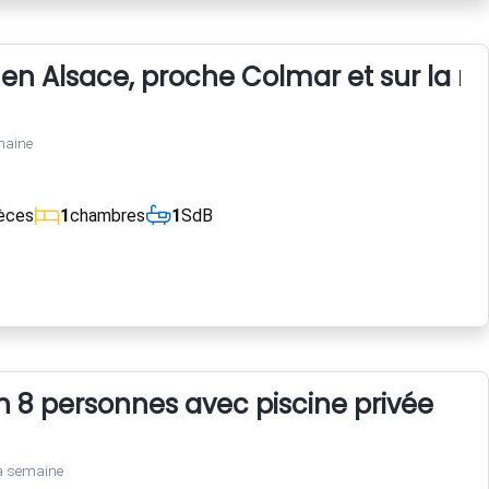
 Alsace, proche Colmar et sur la rout
maine
èces
1
chambres
1
SdB
n 8 personnes avec piscine privée
a semaine