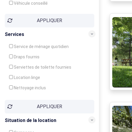
Véhicule conseillé
APPLIQUER
Services
Service de ménage quotidien
Draps fournis
Serviettes de toilette fournies
Location linge
Nettoyage inclus
Nettoyage en supplément
APPLIQUER
Garde d'enfants
Crèche
Situation de la location
Club enfants