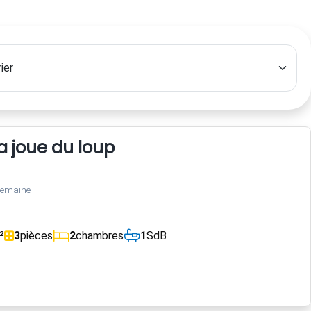
 joue du loup
semaine
²
3
pièces
2
chambres
1
SdB