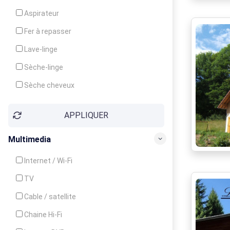
Cuisinière
Aspirateur
Four
Fer à repasser
Grille-pain
Lave-linge
Lave-vaisselle
Sèche-linge
Micro-ondes
Sèche cheveux
APPLIQUER
Multimedia
Internet / Wi-Fi
TV
Cable / satellite
Chaine Hi-Fi