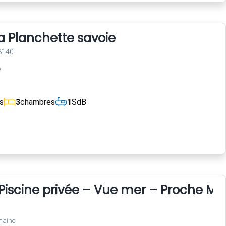
la Planchette savoie
73140
e
s
3
chambres
1
SdB
Piscine privée – Vue mer – Proche Mon
maine