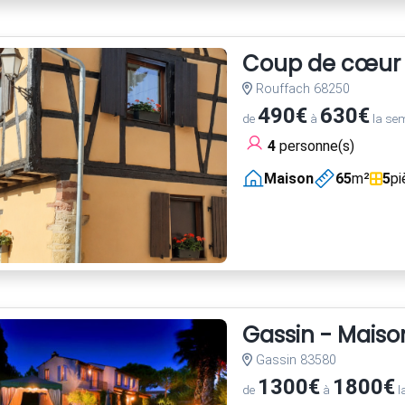
Coup de cœur en
Rouffach 68250
490€
630€
de
à
la se
4
personne(s)
Maison
65
m²
5
pi
Gassin - Maiso
Gassin 83580
1300€
1800€
de
à
l