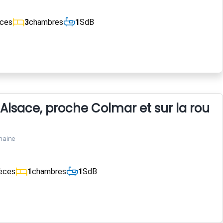
èces
3
chambres
1
SdB
 Alsace, proche Colmar et sur la route 
maine
èces
1
chambres
1
SdB