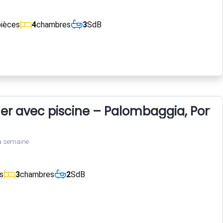
pièces
4
chambres
3
SdB
er avec piscine – Palombaggia, Port
a semaine
s
3
chambres
2
SdB