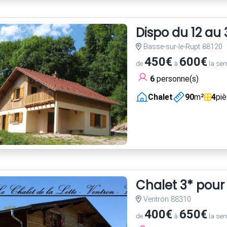
Dispo du 12 au 31
Basse-sur-le-Rupt 88120
450€
600€
de
à
la se
6
personne(s)
Chalet
90
m²
4
pi
Chalet 3* pour
Ventron 88310
400€
650€
de
à
la se