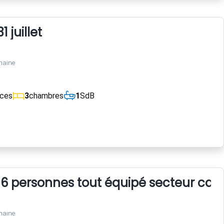
 juillet
maine
èces
3
chambres
1
SdB
 6 personnes tout équipé secteur cal
maine