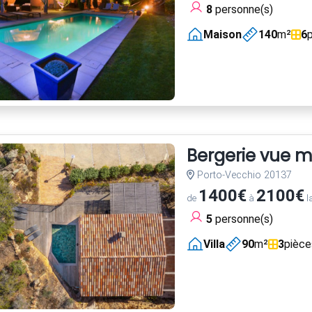
8
personne(s)
Maison
140
m²
6
Bergerie vue m
Porto-Vecchio 20137
1400€
2100€
de
à
l
5
personne(s)
Villa
90
m²
3
pièce