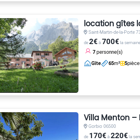
location gîtes 
Saint-Martin-de-la-Porte 
2€
700€
de
à
la semain
7
personne(s)
Gîte
65
m²
5
pièce
Villa Menton – 
Gorbio 06500
170€
220€
de
à
la se