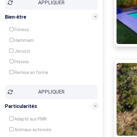
APPLIQUER
Bien-être
Fitness
Hammam
Jacuzzi
Piscine
Remise en forme
Sauna
APPLIQUER
Soins du corps
Particularités
Adapté aux PMR
Animaux autorisés