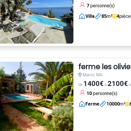
7
personne(s)
Villa
85
m²
4
pièce
ferme les olivie
Maroc MA
1400€
2100€
de
à
l
10
personne(s)
Ferme
10000
m²