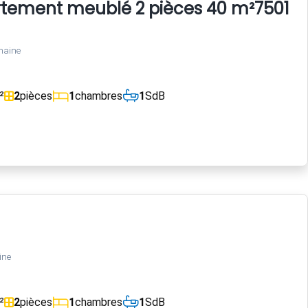
tement meublé 2 pièces 40 m²75016 P
maine
²
2
pièces
1
chambres
1
SdB
ine
²
2
pièces
1
chambres
1
SdB