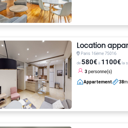
Location appar
Paris 16ème 75016
580€
1100€
de
à
la 
3
personne(s)
Appartement
38
m