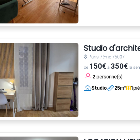
Studio d'archi
Paris 7ème 75007
150€
350€
de
à
la se
2
personne(s)
Studio
25
m²
1
pi