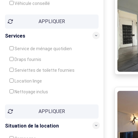
Véhicule conseillé
APPLIQUER
Services
Service de ménage quotidien
Draps fournis
Serviettes de toilette fournies
Location linge
Nettoyage inclus
Nettoyage en supplément
APPLIQUER
Garde d'enfants
Crèche
Situation de la location
Club enfants