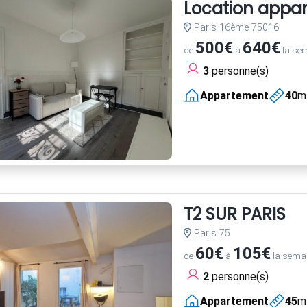
Location appar
Paris 16ème 75016
500€
640€
de
à
la se
3
personne(s)
Appartement
40
m
T2 SUR PARIS
Paris 75
60€
105€
de
à
la sema
2
personne(s)
Appartement
45
m