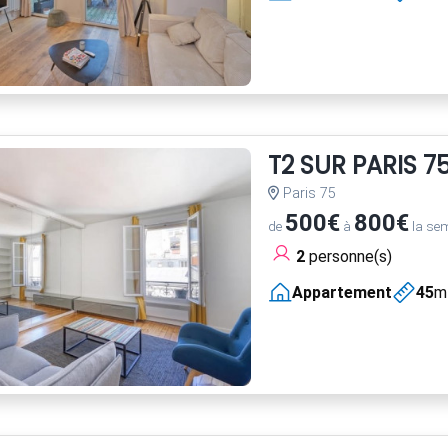
T2 SUR PARIS 7
Paris 75
500€
800€
de
à
la se
2
personne(s)
Appartement
45
m