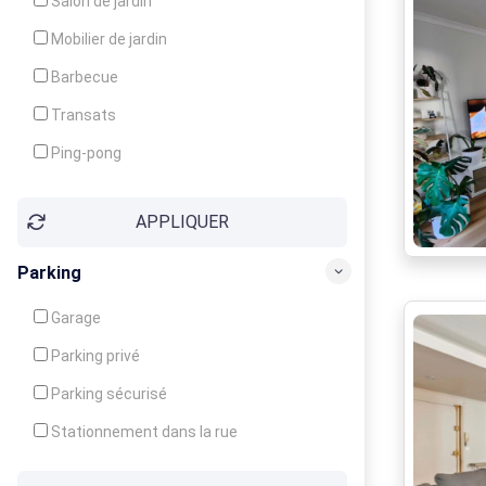
Salon de jardin
Local à ski
Mobilier de jardin
Climatisation
Barbecue
Ventilateur
Transats
Ping-pong
Baby-foot
APPLIQUER
Jeux d'enfants
Parking
Garage
Parking privé
Parking sécurisé
Stationnement dans la rue