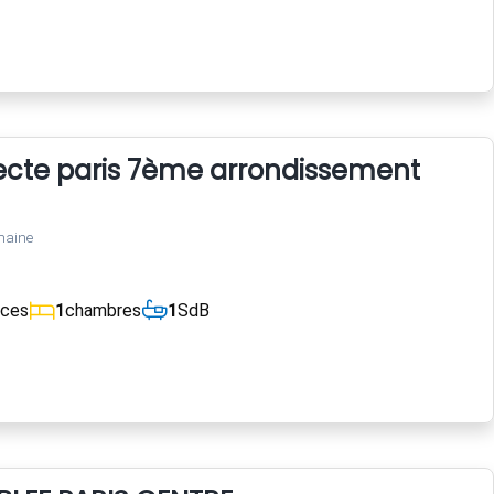
tecte paris 7ème arrondissement
maine
èces
1
chambres
1
SdB