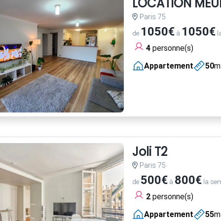
LOCATION MEUB
Paris 75
1050€
1050€
de
à
l
4
personne(s)
Appartement
50
m
Joli T2
Paris 75
500€
800€
de
à
la se
2
personne(s)
Appartement
55
m