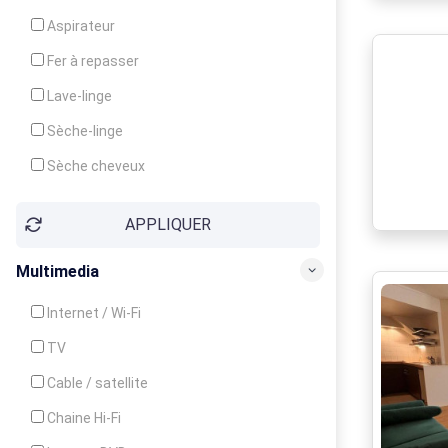
Cuisinière
Aspirateur
Four
Fer à repasser
Grille-pain
Lave-linge
Lave-vaisselle
Sèche-linge
Micro-ondes
Sèche cheveux
APPLIQUER
Multimedia
Internet / Wi-Fi
TV
Cable / satellite
Chaine Hi-Fi