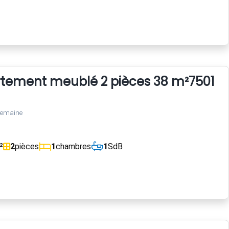
tement meublé 2 pièces 38 m²75016 Pa
semaine
²
2
pièces
1
chambres
1
SdB