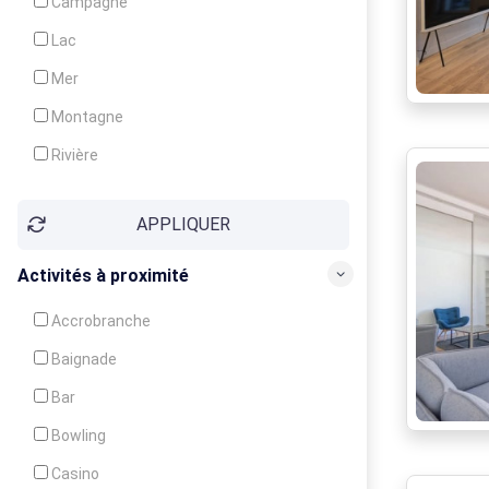
Campagne
Animation
Lac
Mer
Montagne
Rivière
Village
APPLIQUER
Ville
Activités à proximité
Accrobranche
Baignade
Bar
Bowling
Casino