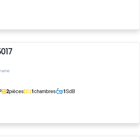
5017
maine
²
2
pièces
1
chambres
1
SdB