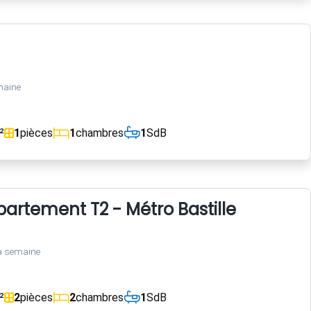
maine
²
1
pièces
1
chambres
1
SdB
artement T2 - Métro Bastille
a semaine
²
2
pièces
2
chambres
1
SdB