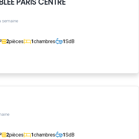
LEE PARIS CENTRE
a semaine
²
2
pièces
1
chambres
1
SdB
maine
²
2
pièces
1
chambres
1
SdB