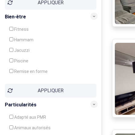
APPLIQUER
Bien-être
Fitness
Hammam
Jacuzzi
Piscine
Remise en forme
Sauna
APPLIQUER
Soins du corps
Particularités
Adapté aux PMR
Animaux autorisés