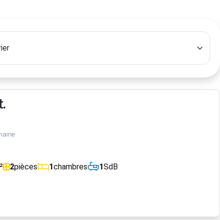
.
maine
²
2
pièces
1
chambres
1
SdB