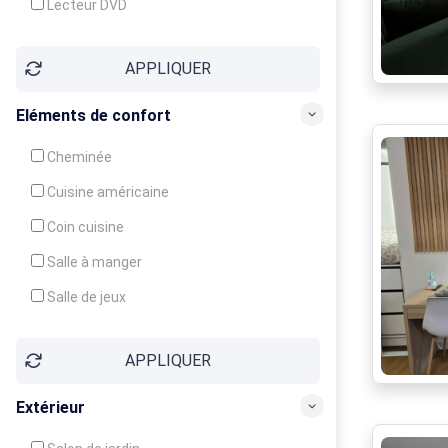
Lecteur DVD
Téléphone
APPLIQUER
Fax
Eléments de confort
Cheminée
Cuisine américaine
Coin cuisine
Salle à manger
Salle de jeux
Cour
APPLIQUER
Jardin
Balcon / Terrasse
Extérieur
Véranda