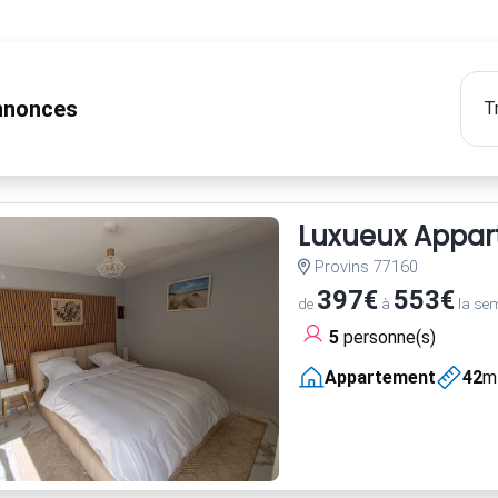
nonces
Luxueux Appart
Provins 77160
397€
553€
de
à
la se
5
personne(s)
Appartement
42
m