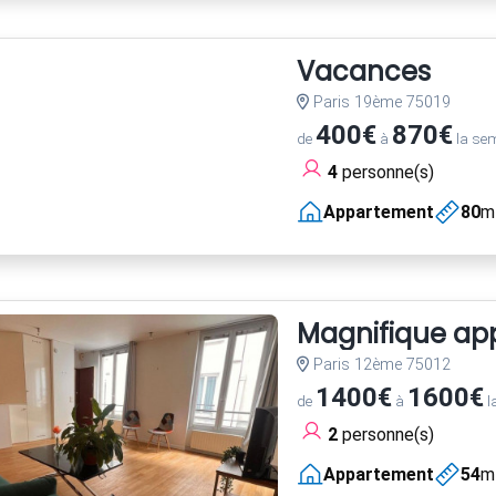
Vacances
Paris 19ème 75019
400€
870€
de
à
la se
4
personne(s)
Appartement
80
m
Magnifique app
Paris 12ème 75012
1400€
1600€
de
à
l
2
personne(s)
Appartement
54
m