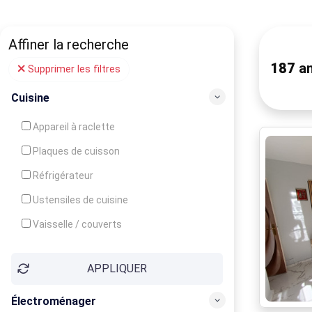
Affiner la recherche
187
an
Supprimer les filtres
Cuisine
Appareil à raclette
Plaques de cuisson
Réfrigérateur
Ustensiles de cuisine
Vaisselle / couverts
Bouilloire
APPLIQUER
Cafetière
Congélateur
Électroménager