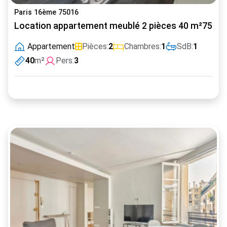
Paris 16ème 75016
Location appartement meublé 2 pièces 40 m²75016
Appartement
Pièces:
2
Chambres:
1
SdB:
1
40
m²
Pers:
3