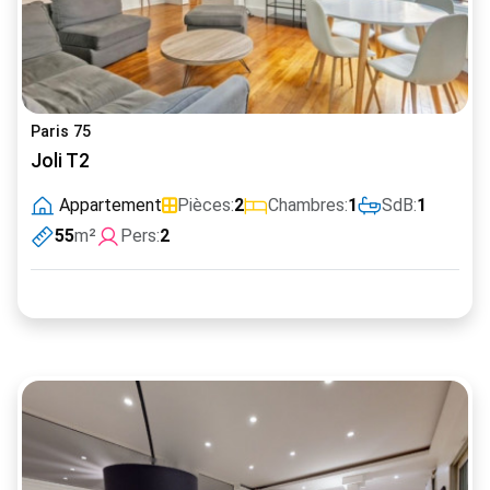
Paris 75
Joli T2
Appartement
Pièces:
2
Chambres:
1
SdB:
1
55
m²
Pers:
2