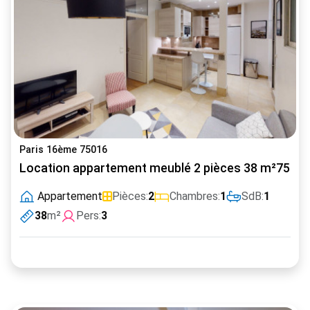
Paris 16ème 75016
Location appartement meublé 2 pièces 38 m²75016 P
Appartement
Pièces:
2
Chambres:
1
SdB:
1
38
m²
Pers:
3