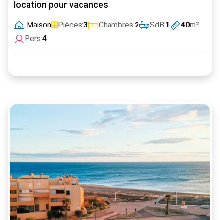
location pour vacances
Maison
Pièces:
3
Chambres:
2
SdB:
1
40
m²
Pers:
4