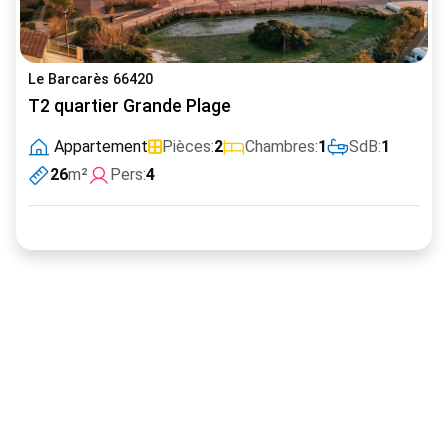
Le Barcarès 66420
T2 quartier Grande Plage
Appartement
Pièces:
2
Chambres:
1
SdB:
1
26
m²
Pers:
4