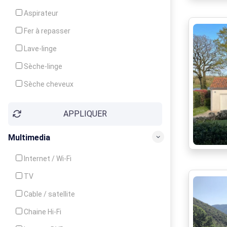
Cuisinière
Aspirateur
Four
Fer à repasser
Grille-pain
Lave-linge
Lave-vaisselle
Sèche-linge
Micro-ondes
Sèche cheveux
APPLIQUER
Multimedia
Internet / Wi-Fi
TV
Cable / satellite
Chaine Hi-Fi