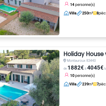
14
personne(s)
Villa
250
m²
8
piè
Holiday House 
Montauroux 83440
1882€
4045€
de
à
l
10
personne(s)
Villa
239
m²
7
piè