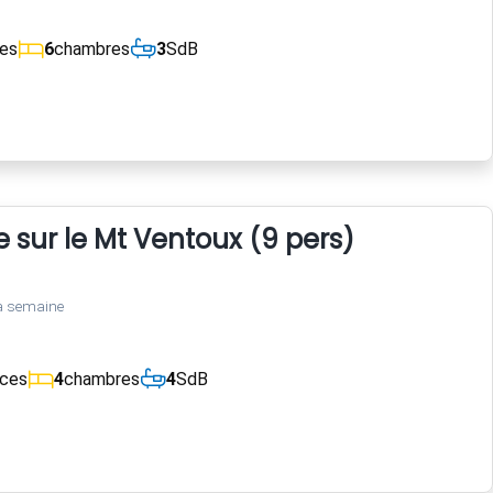
ces
6
chambres
3
SdB
ue sur le Mt Ventoux (9 pers)
a semaine
èces
4
chambres
4
SdB