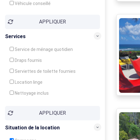
Véhicule conseillé
APPLIQUER
Services
Service de ménage quotidien
Draps fournis
Serviettes de toilette fournies
Location linge
Nettoyage inclus
Nettoyage en supplément
APPLIQUER
Garde d'enfants
Crèche
Situation de la location
Club enfants