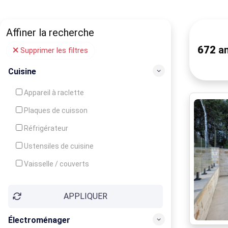
Affiner la recherche
672
an
Supprimer les filtres
Cuisine
Appareil à raclette
Plaques de cuisson
Réfrigérateur
Ustensiles de cuisine
Vaisselle / couverts
Bouilloire
APPLIQUER
Cafetière
Congélateur
Électroménager