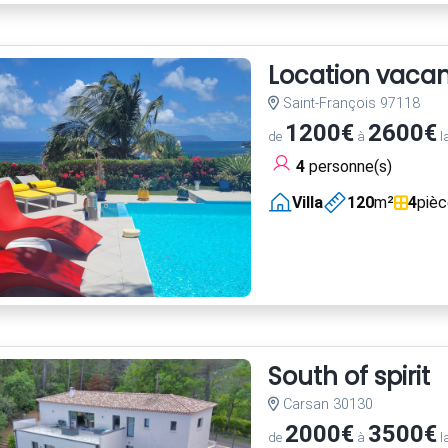
Location vacan
Saint-François 97118
1200€
2600€
de
à
l
4
personne(s)
Villa
120
m²
4
piè
South of spirit
Carsan 30130
2000€
3500€
de
à
l