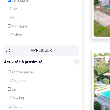
Campagne
Animation
Lac
Mer
Montagne
Rivière
Village
APPLIQUER
Ville
Activités à proximité
Accrobranche
Baignade
Bar
Bowling
Casino