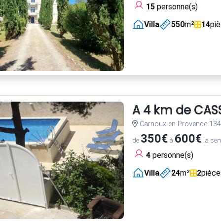
15
personne(s)
Villa
550
m²
14
pi
A 4 km de CASS
Carnoux-en-Provence 13
350€
600€
de
à
la se
4
personne(s)
Villa
24
m²
2
pièce