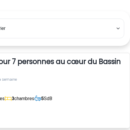
pour 7 personnes au cœur du Bassin d'
a semaine
ces
3
chambres
5
SdB