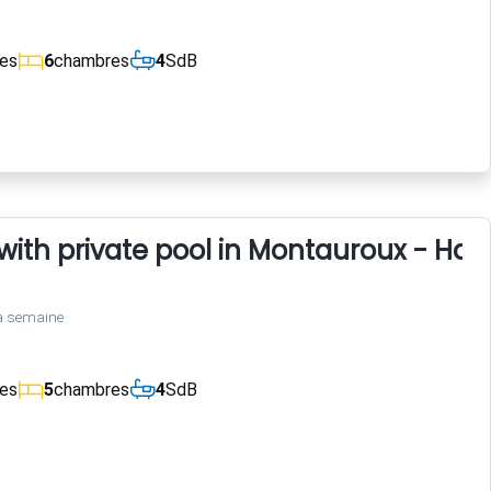
ces
6
chambres
4
SdB
with private pool in Montauroux - Ha
a semaine
ces
5
chambres
4
SdB