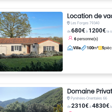
Location de va
Les Forges 79340
680€
1200€
de
à
la 
6
personne(s)
Villa
100
m²
5
piè
Domaine Privatif
Pyrénées-Orientales 66
2310€
4830€
de
à
l