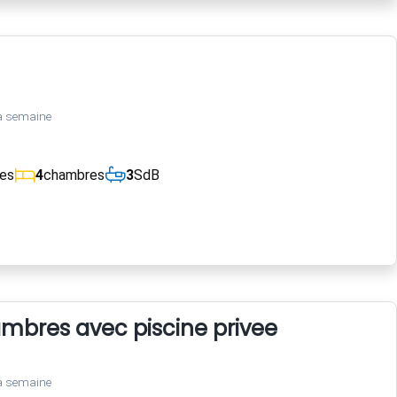
a semaine
ces
4
chambres
3
SdB
mbres avec piscine privee
a semaine