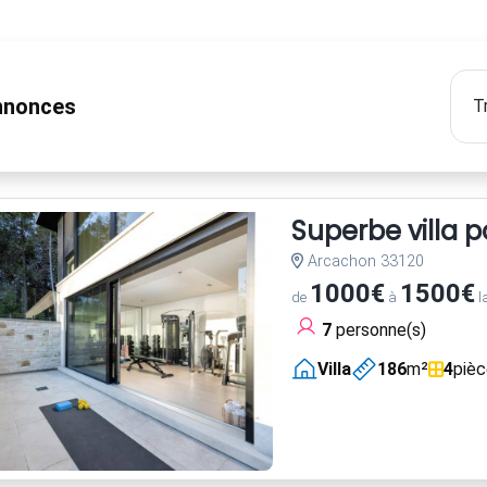
nonces
Superbe villa 
Arcachon 33120
1000€
1500€
de
à
l
7
personne(s)
Villa
186
m²
4
piè