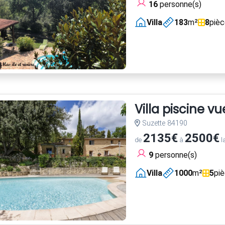
16
personne(s)
Villa
183
m²
8
piè
Villa piscine v
Suzette 84190
2135€
2500€
de
à
l
9
personne(s)
Villa
1000
m²
5
pi