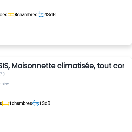
èces
8
chambres
4
SdB
IS, Maisonnette climatisée, tout conf
470
maine
s
1
chambres
1
SdB