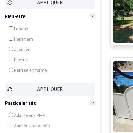
APPLIQUER
Bien-être
Fitness
Hammam
Jacuzzi
Piscine
Remise en forme
Sauna
APPLIQUER
Soins du corps
Particularités
Adapté aux PMR
Animaux autorisés