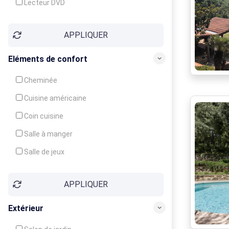
Lecteur DVD
Téléphone
APPLIQUER
Fax
Eléments de confort
Cheminée
Cuisine américaine
Coin cuisine
Salle à manger
Salle de jeux
Cour
APPLIQUER
Jardin
Balcon / Terrasse
Extérieur
Véranda