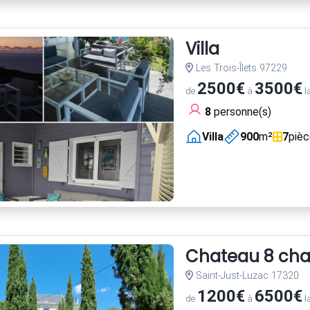
Villa
Les Trois-Îlets 97229
2500€
3500€
de
à
l
8
personne(s)
Villa
900
m²
7
piè
Chateau 8 cha
Saint-Just-Luzac 17320
1200€
6500€
de
à
l