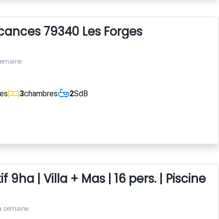
cances 79340 Les Forges
semaine
ces
3
chambres
2
SdB
 9ha | Villa + Mas | 16 pers. | Piscine X
a semaine