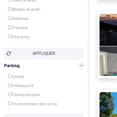
Salon de jardin
Local à ski
Mobilier de jardin
Climatisation
Barbecue
Ventilateur
Transats
Ping-pong
Baby-foot
APPLIQUER
Jeux d'enfants
Parking
Garage
Parking privé
Parking sécurisé
Stationnement dans la rue