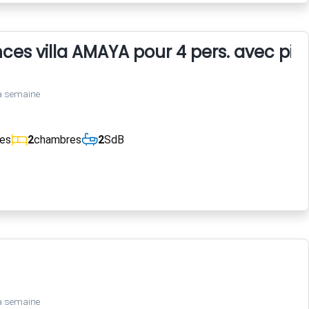
ces villa AMAYA pour 4 pers. avec pis
a semaine
ces
2
chambres
2
SdB
a semaine