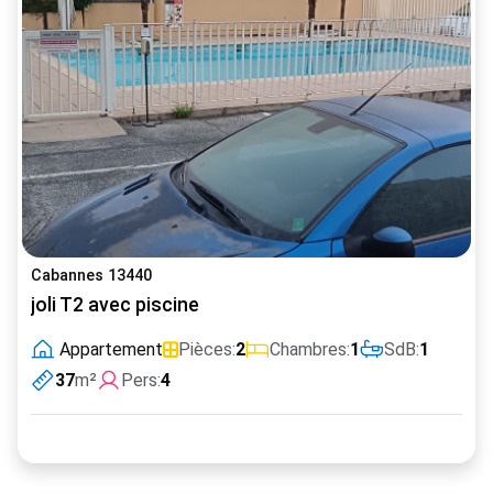
Cabannes 13440
joli T2 avec piscine
Appartement
Pièces:
2
Chambres:
1
SdB:
1
37
m²
Pers:
4