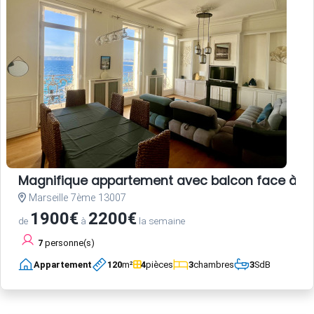
Magnifique appartement avec balcon face à la 
Marseille 7ème 13007
1900€
2200€
de
à
la semaine
7
personne(s)
Appartement
120
m²
4
pièces
3
chambres
3
SdB