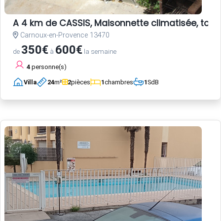
A 4 km de CASSIS, Maisonnette climatisée, tout
Carnoux-en-Provence 13470
350€
600€
de
à
la semaine
4
personne(s)
Villa
24
m²
2
pièces
1
chambres
1
SdB