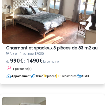
Charmant et spacieux 3 pièces de 83 m2 au coe
Aix-en-Provence 13080
990€
1490€
de
à
la semaine
6
personne(s)
Appartement
83
m²
3
pièces
2
chambres
1
SdB