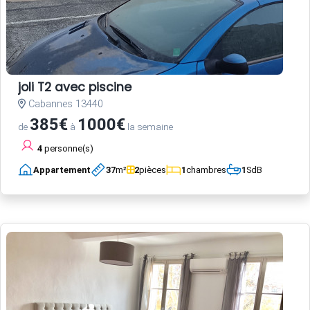
joli T2 avec piscine
Cabannes 13440
385€
1000€
de
à
la semaine
4
personne(s)
Appartement
37
m²
2
pièces
1
chambres
1
SdB