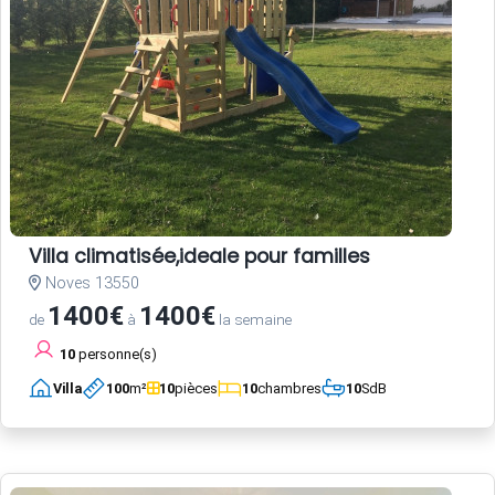
Villa climatisée,ideale pour familles
Noves 13550
1400€
1400€
de
à
la semaine
10
personne(s)
Villa
100
m²
10
pièces
10
chambres
10
SdB