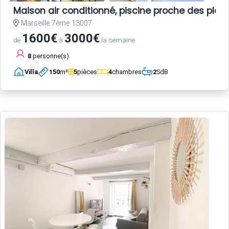
Maison air conditionné, piscine proche des plag
Marseille 7ème 13007
1600€
3000€
de
à
la semaine
8
personne(s)
Villa
150
m²
5
pièces
4
chambres
2
SdB