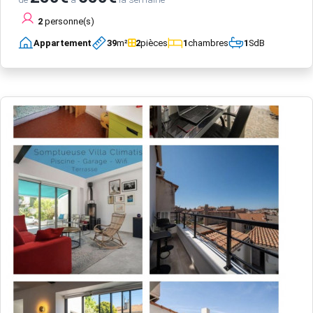
2
personne(s)
Appartement
39
m²
2
pièces
1
chambres
1
SdB