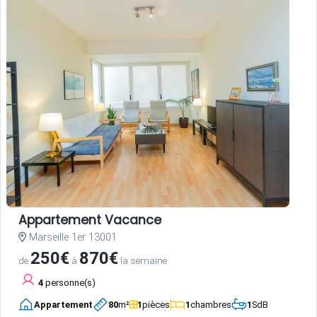
Appartement Vacance
Marseille 1er 13001
250€
870€
de
à
la semaine
4
personne(s)
Appartement
80
m²
1
pièces
1
chambres
1
SdB