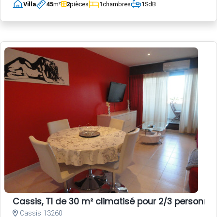
Villa
45
m²
2
pièces
1
chambres
1
SdB
Cassis, T1 de 30 m² climatisé pour 2/3 personn
Cassis 13260