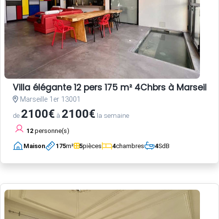
Villa élégante 12 pers 175 m² 4Chbrs à Marseille 
Marseille 1er 13001
2100€
2100€
de
à
la semaine
12
personne(s)
Maison
175
m²
5
pièces
4
chambres
4
SdB