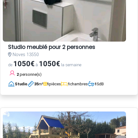
Studio meublé pour 2 personnes
Noves 13550
1050€
1050€
de
à
la semaine
2
personne(s)
Studio
35
m²
1
pièces
1
chambres
1
SdB