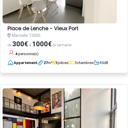
Place de Lenche - Vieux Port
Marseille 13000
300€
1000€
de
à
la semaine
4
personne(s)
Appartement
27
m²
1
pièces
1
chambres
1
SdB