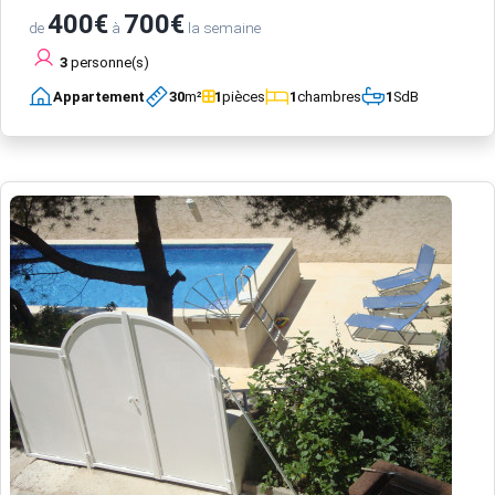
400€
700€
de
à
la semaine
3
personne(s)
Appartement
30
m²
1
pièces
1
chambres
1
SdB