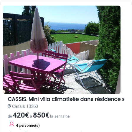
CASSIS. Mini villa climatisée dans résidence st
Cassis 13260
420€
850€
de
à
la semaine
4
personne(s)