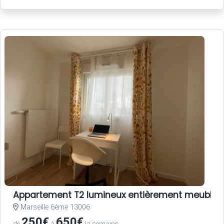
Appartement T2 lumineux entièrement meublé
Marseille 6ème 13006
250€
650€
de
à
la semaine