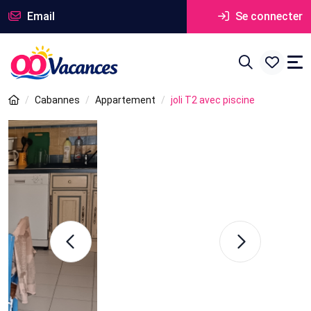
Email
Se connecter
Cabannes
Appartement
joli T2 avec piscine