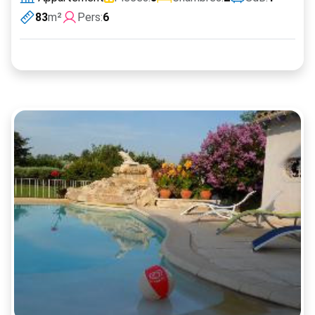
83
m²
Pers:
6