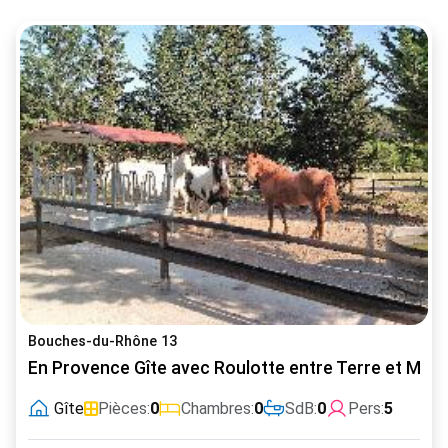
Bouches-du-Rhône 13
En Provence Gîte avec Roulotte entre Terre et Mer
Gîte
Pièces:
0
Chambres:
0
SdB:
0
Pers:
5