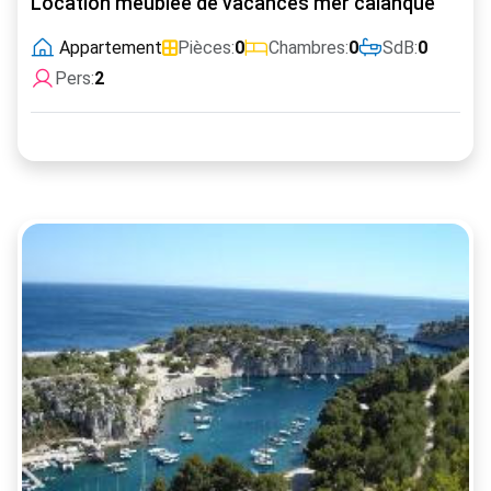
Location meublee de vacances mer calanque
Appartement
Pièces:
0
Chambres:
0
SdB:
0
Pers:
2