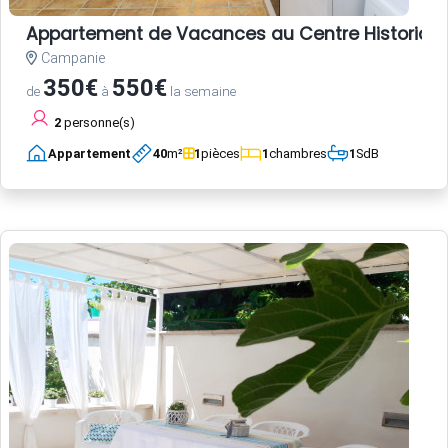
Appartement de Vacances au Centre Historique
Campanie
350€
550€
de
à
la semaine
2
personne(s)
Appartement
40
m²
1
pièces
1
chambres
1
SdB