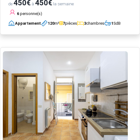
450€
450€
de
à
la semaine
6
personne(s)
Appartement
120
m²
7
pièces
3
chambres
1
SdB