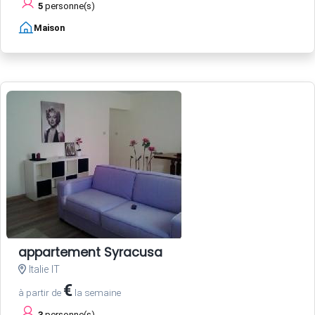
5
personne(s)
Maison
appartement Syracusa
Italie IT
€
à partir de
la semaine
3
personne(s)