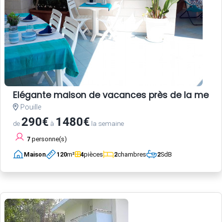
Elégante maison de vacances près de la mer,av
Pouille
290€
1480€
de
à
la semaine
7
personne(s)
Maison
120
m²
4
pièces
2
chambres
2
SdB