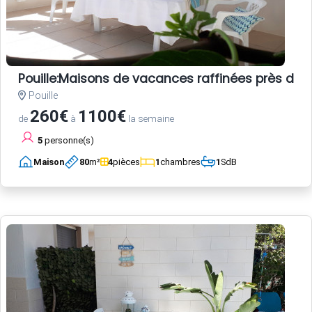
Pouille:Maisons de vacances raffinées près de 
Pouille
260€
1100€
de
à
la semaine
5
personne(s)
Maison
80
m²
4
pièces
1
chambres
1
SdB