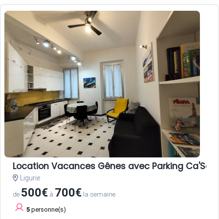
Location Vacances Gênes avec Parking Ca'Saett
Ligurie
500€
700€
de
à
la semaine
5
personne(s)