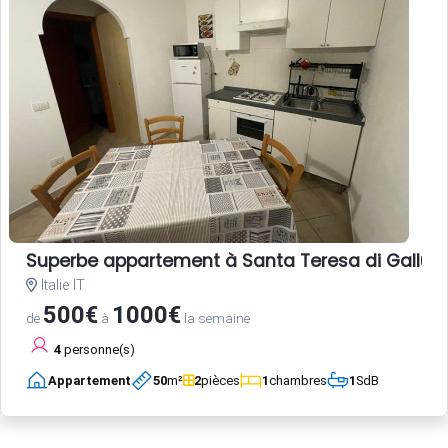
Superbe appartement à Santa Teresa di Gallura
Italie IT
500€
1000€
de
à
la semaine
4
personne(s)
Appartement
50
m²
2
pièces
1
chambres
1
SdB