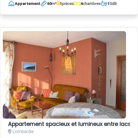
Appartement
60
m²
1
pièces
4
chambres
1
SdB
Appartement spacieux et lumineux entre lacs 
Lombardie