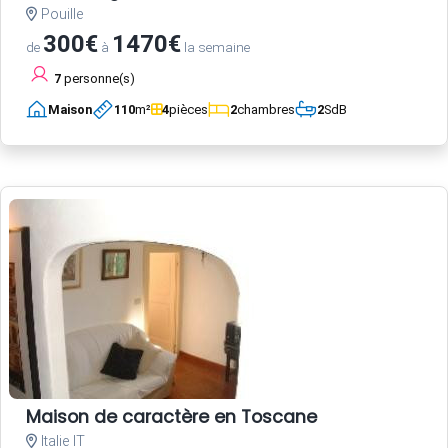
Pouille
300€
1470€
de
à
la semaine
7
personne(s)
Maison
110
m²
4
pièces
2
chambres
2
SdB
Maison de caractère en Toscane
Italie IT