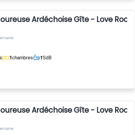
reuse Ardéchoise Gîte - Love Room clim
semaine
s
1
chambres
1
SdB
reuse Ardéchoise Gîte - Love Room clim
semaine