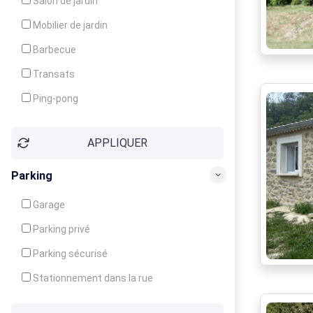
Salon de jardin
Local à ski
Mobilier de jardin
Climatisation
Barbecue
Ventilateur
Transats
Ping-pong
Baby-foot
APPLIQUER
Jeux d'enfants
Parking
Garage
Parking privé
Parking sécurisé
Stationnement dans la rue