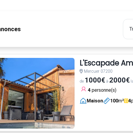
nonces
L'Escapade Amo
Mercuer 07200
1000€
2000€
de
à
l
4
personne(s)
Maison
100
m²
4