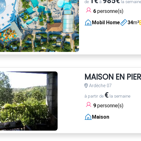
1€
985€
de
à
la semain
6
personne(s)
Mobil Home
34
m²
MAISON EN PIER
Ardèche 07
€
à partir de
la semaine
9
personne(s)
Maison