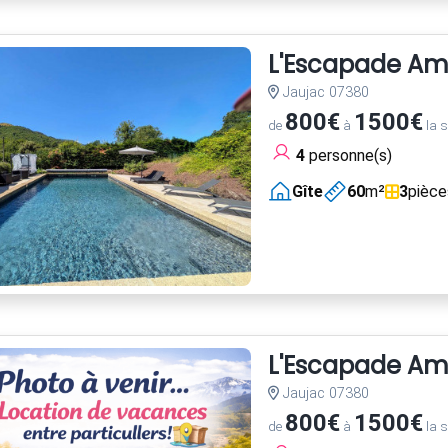
L'Escapade Amou
Jaujac 07380
800€
1500€
de
à
la 
4
personne(s)
Gîte
60
m²
3
pièce
L'Escapade Amou
Jaujac 07380
800€
1500€
de
à
la 