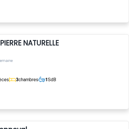
 PIERRE NATURELLE
semaine
èces
3
chambres
1
SdB