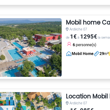
Mobil home Ca
Ardèche 07
1€
1295€
de
à
la sema
6
personne(s)
Mobil Home
29
m²
Location Mobi
Ardèche 07