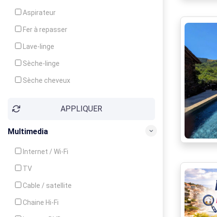
Cuisinière
Aspirateur
Four
Fer à repasser
Grille-pain
Lave-linge
Lave-vaisselle
Sèche-linge
Micro-ondes
Sèche cheveux
APPLIQUER
Multimedia
Internet / Wi-Fi
TV
Cable / satellite
Chaine Hi-Fi