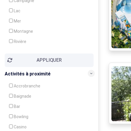
Campagne
Animation
Lac
Mer
Montagne
Rivière
Village
APPLIQUER
Ville
Activités à proximité
Accrobranche
Baignade
Bar
Bowling
Casino