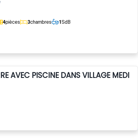
e
4
pièces
3
chambres
1
SdB
RE AVEC PISCINE DANS VILLAGE MEDIE