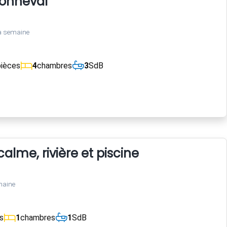
bonneval
a semaine
pièces
4
chambres
3
SdB
calme, rivière et piscine
maine
s
1
chambres
1
SdB