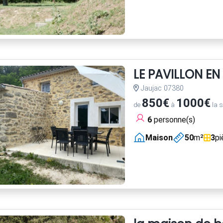
LE PAVILLON EN
Jaujac 07380
850€
1000€
de
à
la 
6
personne(s)
Maison
50
m²
3
pi