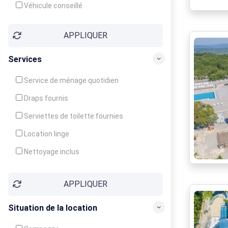
Véhicule conseillé
APPLIQUER
Services
Service de ménage quotidien
Draps fournis
Serviettes de toilette fournies
Location linge
Nettoyage inclus
Nettoyage en supplément
APPLIQUER
Garde d'enfants
Crèche
Situation de la location
Club enfants