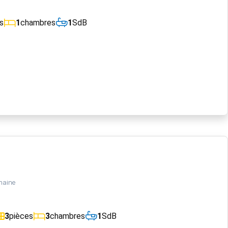
s
1
chambres
1
SdB
maine
3
pièces
3
chambres
1
SdB