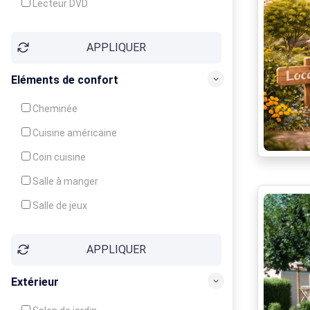
Lecteur DVD
Téléphone
APPLIQUER
Fax
Eléments de confort
Cheminée
Cuisine américaine
Coin cuisine
Salle à manger
Salle de jeux
Cour
APPLIQUER
Jardin
Balcon / Terrasse
Extérieur
Véranda