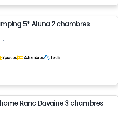
mping 5* Aluna 2 chambres
ine
3
pièces
2
chambres
1
SdB
l home Ranc Davaine 3 chambres