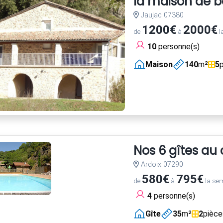
la maison de 
Jaujac 07380
1200€
2000€
de
à
l
10
personne(s)
Maison
140
m²
5
Nos 6 gîtes au 
Ardoix 07290
580€
795€
de
à
la se
4
personne(s)
Gîte
35
m²
2
pièce