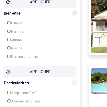
APPLIQUER
Bien-être
Fitness
Hammam
Jacuzzi
Piscine
Remise en forme
Sauna
APPLIQUER
Soins du corps
Particularités
Adapté aux PMR
Animaux autorisés