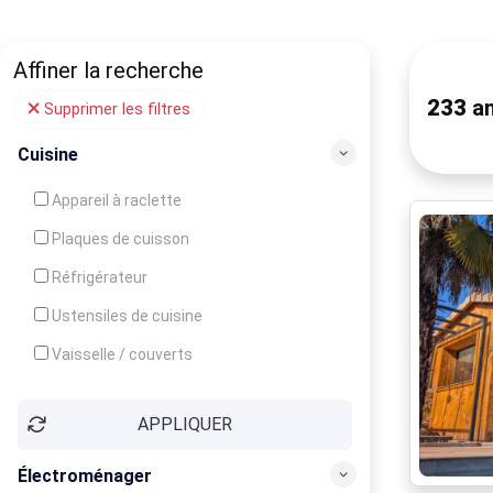
Affiner la recherche
233
an
Supprimer les filtres
Cuisine
Appareil à raclette
Plaques de cuisson
Réfrigérateur
Ustensiles de cuisine
Vaisselle / couverts
Bouilloire
APPLIQUER
Cafetière
Congélateur
Électroménager