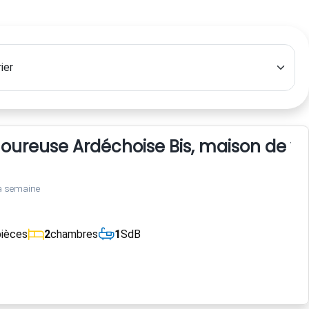
ureuse Ardéchoise Bis, maison de vac
a semaine
pièces
2
chambres
1
SdB