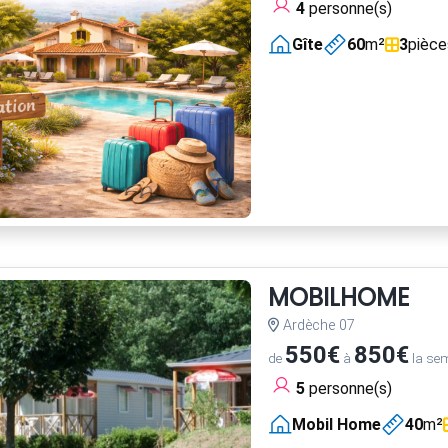
4
personne(s)
Gîte
60
m²
3
pièce
MOBILHOME
Ardèche 07
550€
850€
de
à
la se
5
personne(s)
Mobil Home
40
m²