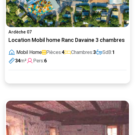
Ardèche 07
Location Mobil home Ranc Davaine 3 chambres
Mobil Home
Pièces:
4
Chambres:
3
SdB:
1
34
m²
Pers:
6