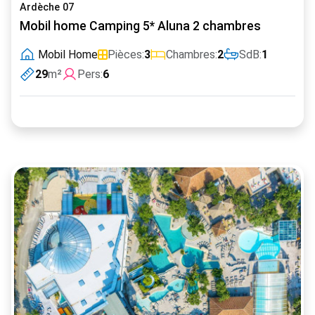
Ardèche 07
Mobil home Camping 5* Aluna 2 chambres
Mobil Home
Pièces:
3
Chambres:
2
SdB:
1
29
m²
Pers:
6