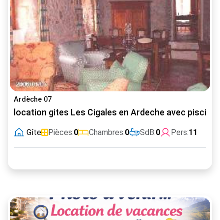
Ardèche 07
location gites Les Cigales en Ardeche avec piscine
Gîte
Pièces:
0
Chambres:
0
SdB:
0
Pers:
11