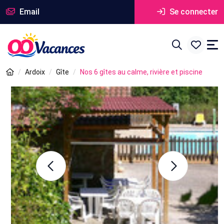
Email
Se connecter
Ardoix
Gîte
Nos 6 gîtes au calme, rivière et piscine