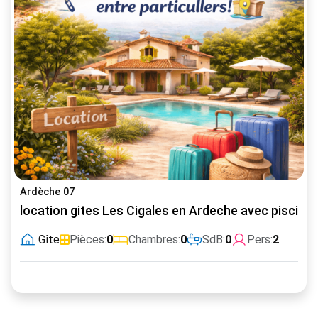
Ardèche 07
location gites Les Cigales en Ardeche avec piscine
Gîte
Pièces:
0
Chambres:
0
SdB:
0
Pers:
2