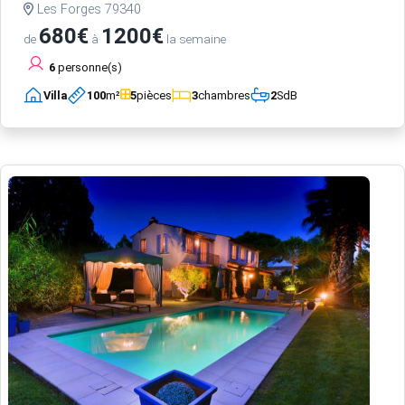
Les Forges 79340
680€
1200€
de
à
la semaine
6
personne(s)
Villa
100
m²
5
pièces
3
chambres
2
SdB