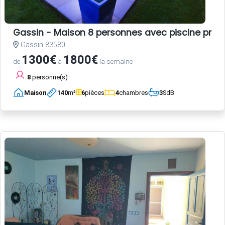
Gassin - Maison 8 personnes avec piscine privé
Gassin 83580
1300€
1800€
de
à
la semaine
8
personne(s)
Maison
140
m²
6
pièces
4
chambres
3
SdB