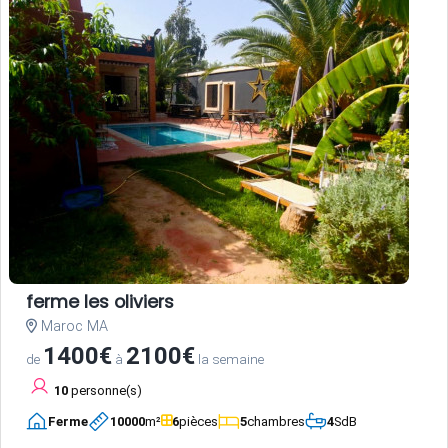
ferme les oliviers
Maroc MA
1400€
2100€
de
à
la semaine
10
personne(s)
Ferme
10000
m²
6
pièces
5
chambres
4
SdB