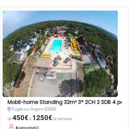
Mobil-home Standing 32m² 3* 2CH 2 SDB 4 per
Puget-sur-Argens 83480
450€
1250€
de
à
la semaine
4
personne(s)