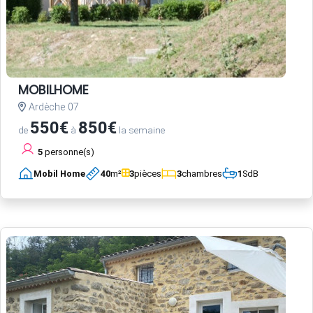
MOBILHOME
Ardèche 07
550€
850€
de
à
la semaine
5
personne(s)
Mobil Home
40
m²
3
pièces
3
chambres
1
SdB