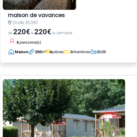
maison de vavances
Orville 45390
220€
220€
de
à
la semaine
6
personne(s)
Maison
200
m²
4
pièces
3
chambres
2
SdB