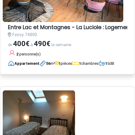
Entre Lac et Montagnes - La Luciole : Logement 
Fessy 74890
400€
490€
de
à
la semaine
2
personne(s)
Appartement
56
m²
1
pièces
1
chambres
1
SdB