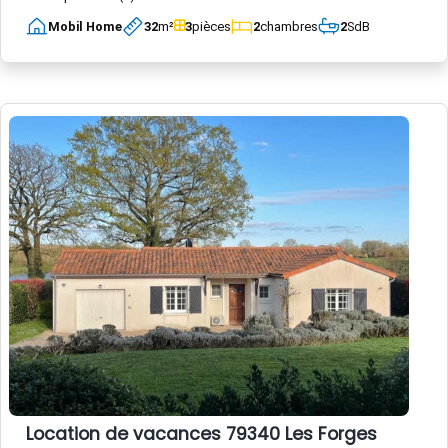
Mobil Home
32
m²
3
pièces
2
chambres
2
SdB
Location de vacances 79340 Les Forges