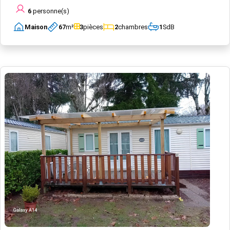
6
personne(s)
Maison
67
m²
3
pièces
2
chambres
1
SdB