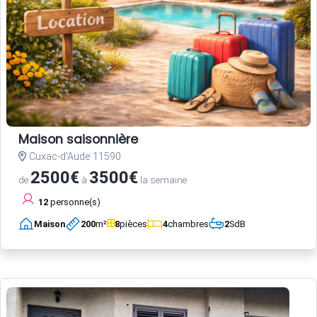
Maison saisonnière
Cuxac-d'Aude 11590
2500€
3500€
de
à
la semaine
12
personne(s)
Maison
200
m²
8
pièces
4
chambres
2
SdB