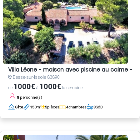
Villa Léone - maison avec piscine au calme - 2
Besse-sur-Issole 83890
1000€
1000€
de
à
la semaine
8
personne(s)
Gîte
150
m²
5
pièces
4
chambres
3
SdB