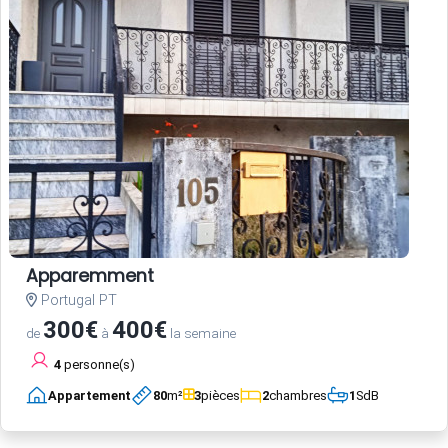
Apparemment
Portugal PT
300€
400€
de
à
la semaine
4
personne(s)
Appartement
80
m²
3
pièces
2
chambres
1
SdB