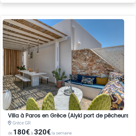
Villa à Paros en Grèce (Alyki port de pêcheurs
Grèce GR
180€
320€
de
à
la semaine