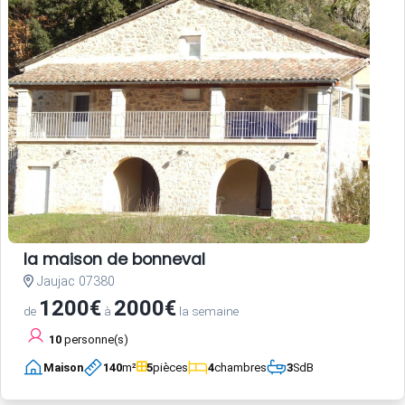
la maison de bonneval
Jaujac 07380
1200€
2000€
de
à
la semaine
10
personne(s)
Maison
140
m²
5
pièces
4
chambres
3
SdB