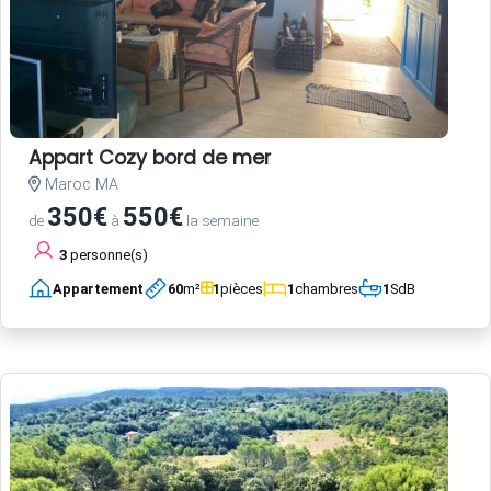
Appart Cozy bord de mer
Maroc MA
350€
550€
de
à
la semaine
3
personne(s)
Appartement
60
m²
1
pièces
1
chambres
1
SdB