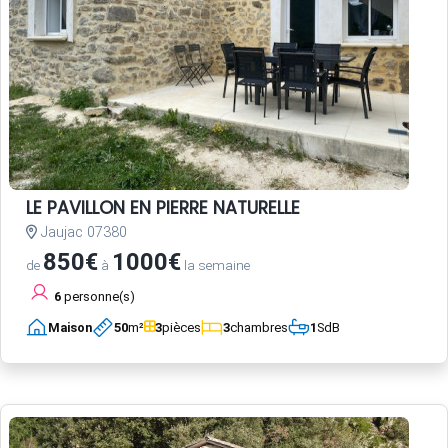
LE PAVILLON EN PIERRE NATURELLE
Jaujac 07380
850€
1000€
de
à
la semaine
6
personne(s)
Maison
50
m²
3
pièces
3
chambres
1
SdB