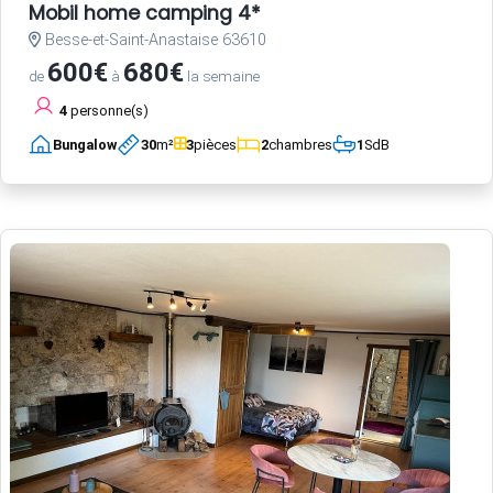
Mobil home camping 4*
Besse-et-Saint-Anastaise 63610
600€
680€
de
à
la semaine
4
personne(s)
Bungalow
30
m²
3
pièces
2
chambres
1
SdB