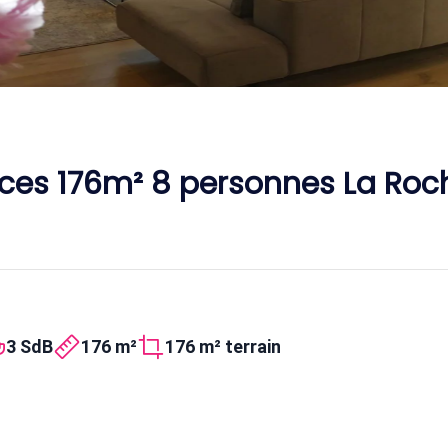
èces 176m² 8 personnes La Roch
3 SdB
176 m²
176 m² terrain