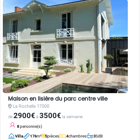
Maison en lisière du parc centre ville
La Rochelle 17000
2900€
3500€
de
à
la semaine
8
personne(s)
Villa
176
m²
5
pièces
4
chambres
3
SdB