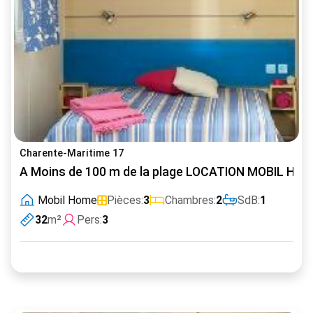
Charente-Maritime 17
A Moins de 100 m de la plage LOCATION MOBIL HO
Mobil Home
Pièces:
3
Chambres:
2
SdB:
1
32
m²
Pers:
3