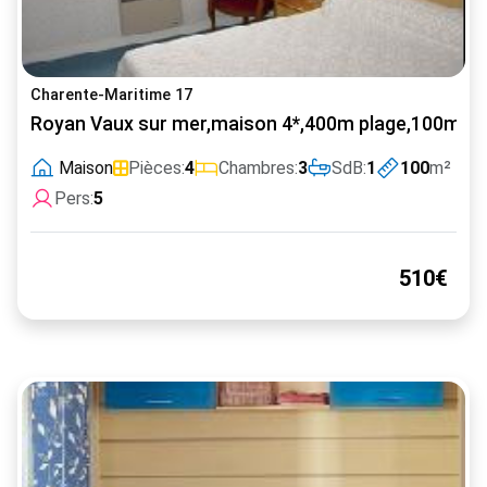
Charente-Maritime 17
Royan Vaux sur mer,maison 4*,400m plage,100m c
Maison
Pièces:
4
Chambres:
3
SdB:
1
100
m²
Pers:
5
510€