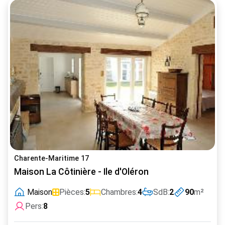
Charente-Maritime 17
Maison La Côtinière - Ile d'Oléron
Maison
Pièces:
5
Chambres:
4
SdB:
2
90
m²
Pers:
8