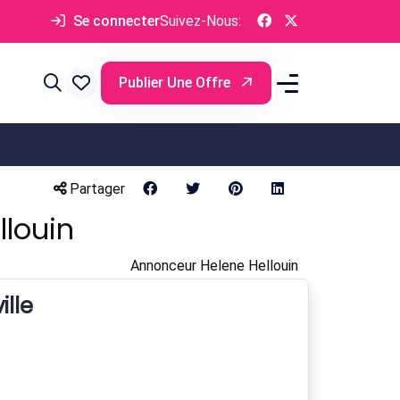
Se connecter
Suivez-Nous:
Publier Une Offre
Partager
louin
Annonceur Helene Hellouin
ille