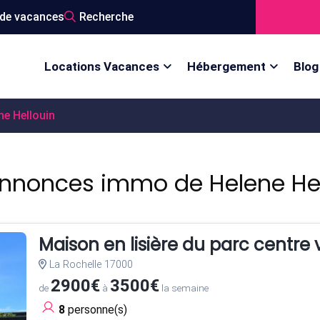
de vacances
Recherche
Locations Vacances
Hébergement
Blog
e Hellouin
annonces immo de Helene Hel
Maison en lisière du parc centre v
La Rochelle 17000
2900€
3500€
de
à
la semaine
8
personne(s)