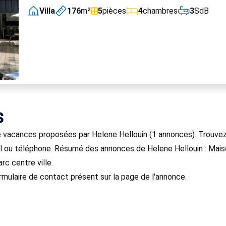
Villa
176
m²
5
pièces
4
chambres
3
SdB
s
 vacances proposées par Helene Hellouin (1 annonces). Trouvez 
 ou téléphone. Résumé des annonces de Helene Hellouin : Maison 
rc centre ville.
rmulaire de contact présent sur la page de l'annonce.