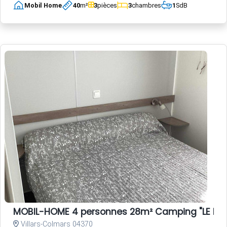
Mobil Home
40
m²
3
pièces
3
chambres
1
SdB
MOBIL-HOME 4 personnes 28m² Camping "LE HAU
Villars-Colmars 04370