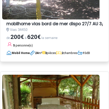
mobilhome vias bord de mer dispo 27/7 AU 3/8 E
Vias 34450
200€
620€
de
à
la semaine
5
personne(s)
Mobil Home
24
m²
3
pièces
2
chambres
1
SdB