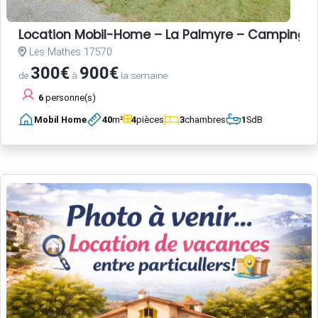
Location Mobil-Home – La Palmyre – Camping L
Les Mathes 17570
300€
900€
de
à
la semaine
6
personne(s)
Mobil Home
40
m²
4
pièces
3
chambres
1
SdB