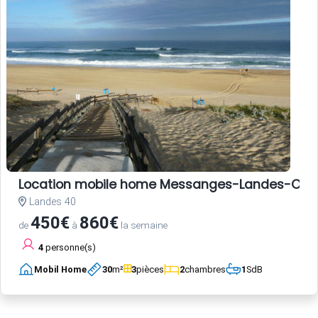
Location mobile home Messanges-Landes-Oc
Landes 40
450€
860€
de
à
la semaine
4
personne(s)
Mobil Home
30
m²
3
pièces
2
chambres
1
SdB