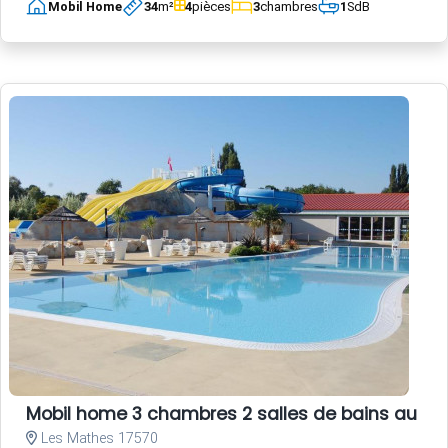
Mobil Home
34
m²
4
pièces
3
chambres
1
SdB
Mobil home 3 chambres 2 salles de bains au c
Les Mathes 17570