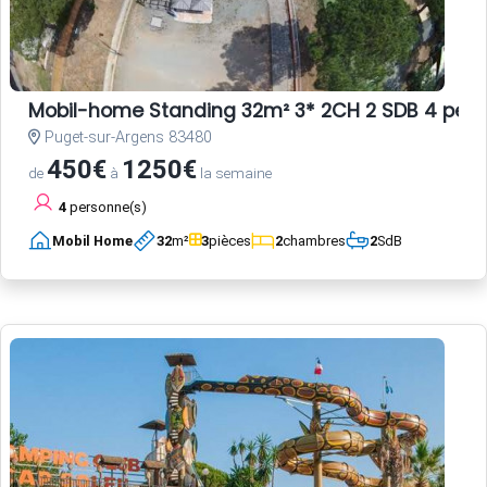
Mobil-home Standing 32m² 3* 2CH 2 SDB 4 per
Puget-sur-Argens 83480
450€
1250€
de
à
la semaine
4
personne(s)
Mobil Home
32
m²
3
pièces
2
chambres
2
SdB