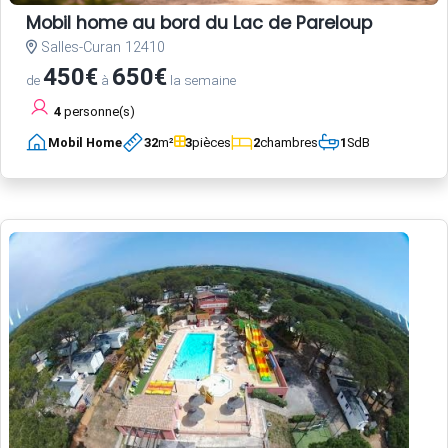
Mobil home au bord du Lac de Pareloup
Salles-Curan 12410
450€
650€
de
à
la semaine
4
personne(s)
Mobil Home
32
m²
3
pièces
2
chambres
1
SdB