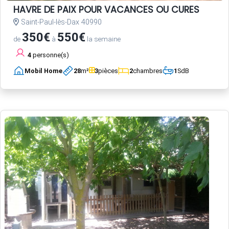
HAVRE DE PAIX POUR VACANCES OU CURES
Saint-Paul-lès-Dax 40990
350€
550€
de
à
la semaine
4
personne(s)
Mobil Home
28
m²
3
pièces
2
chambres
1
SdB