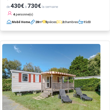
430€
730€
de
à
la semaine
4
personne(s)
Mobil Home
28
m²
5
pièces
2
chambres
1
SdB