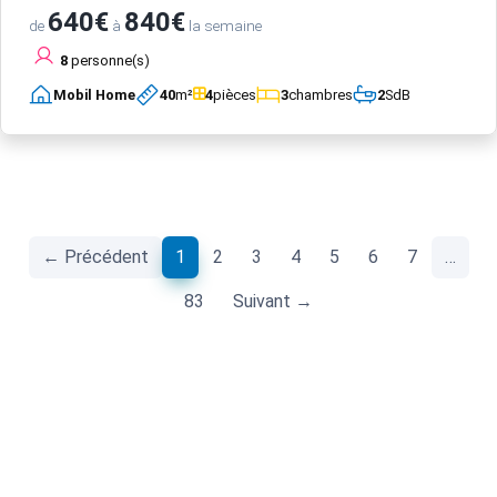
640€
840€
de
à
la semaine
8
personne(s)
Mobil Home
40
m²
4
pièces
3
chambres
2
SdB
(current)
← Précédent
1
2
3
4
5
6
7
…
83
Suivant →