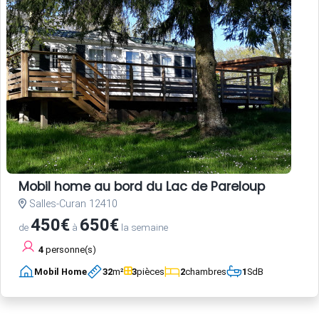
Mobil home au bord du Lac de Pareloup
Salles-Curan 12410
450€
650€
de
à
la semaine
4
personne(s)
Mobil Home
32
m²
3
pièces
2
chambres
1
SdB