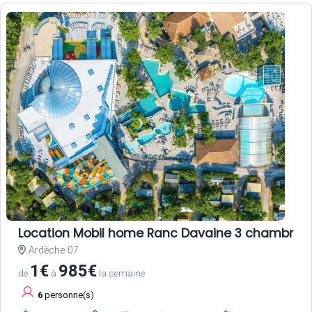
Location Mobil home Ranc Davaine 3 chambres
Ardèche 07
1€
985€
de
à
la semaine
6
personne(s)