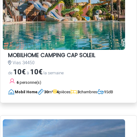
MOBILHOME CAMPING CAP SOLEIL
Vias 34450
10€
10€
de
à
la semaine
6
personne(s)
Mobil Home
30
m²
4
pièces
3
chambres
1
SdB