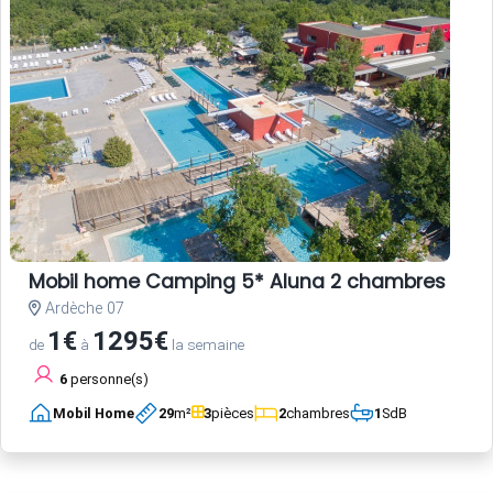
Mobil home Camping 5* Aluna 2 chambres
Ardèche 07
1€
1295€
de
à
la semaine
6
personne(s)
Mobil Home
29
m²
3
pièces
2
chambres
1
SdB