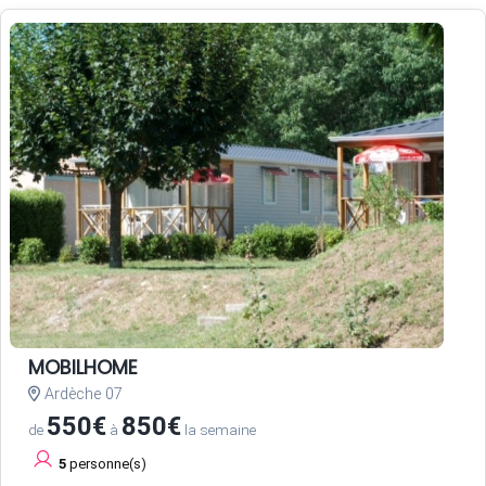
MOBILHOME
Ardèche 07
550€
850€
de
à
la semaine
5
personne(s)