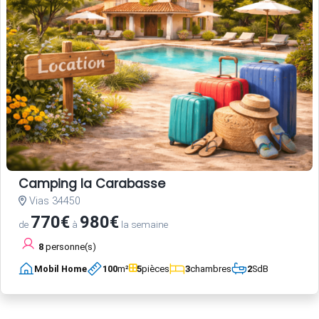
Camping la Carabasse
Vias 34450
770€
980€
de
à
la semaine
8
personne(s)
Mobil Home
100
m²
5
pièces
3
chambres
2
SdB