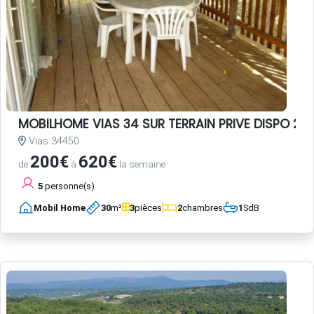
MOBILHOME VIAS 34 SUR TERRAIN PRIVE DISPO 20 
Vias 34450
200€
620€
de
à
la semaine
5
personne(s)
Mobil Home
30
m²
3
pièces
2
chambres
1
SdB