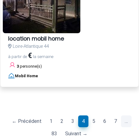
location mobil home
Loire-Atlantique 44
€
à partir de
la semaine
3
personne(s)
Mobil Home
(current)
← Précédent
1
2
3
4
5
6
7
…
83
Suivant →