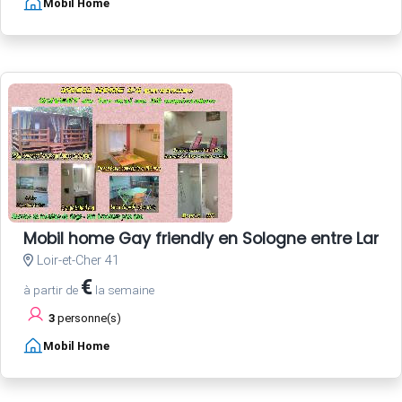
Mobil Home
Mobil home Gay friendly en Sologne entre Lam
Loir-et-Cher 41
€
à partir de
la semaine
3
personne(s)
Mobil Home