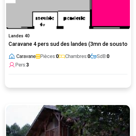
Landes 40
Caravane 4 pers sud des landes (3mn de soustons)
Caravane
Pièces:
0
Chambres:
0
SdB:
0
Pers:
3