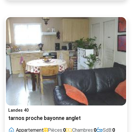
Landes 40
tarnos proche bayonne anglet
Appartement
Pièces:
0
Chambres:
0
SdB:
0