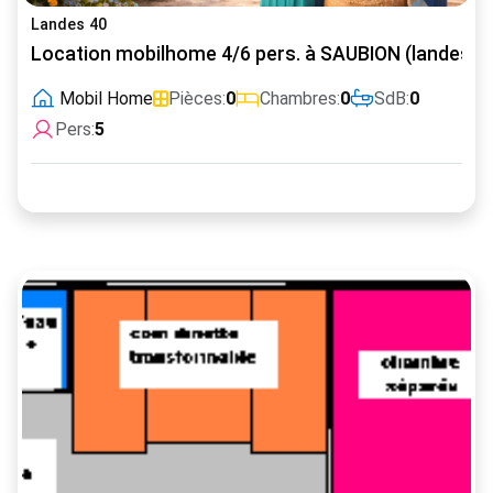
Landes 40
Location mobilhome 4/6 pers. à SAUBION (landes)
Mobil Home
Pièces:
0
Chambres:
0
SdB:
0
Pers:
5