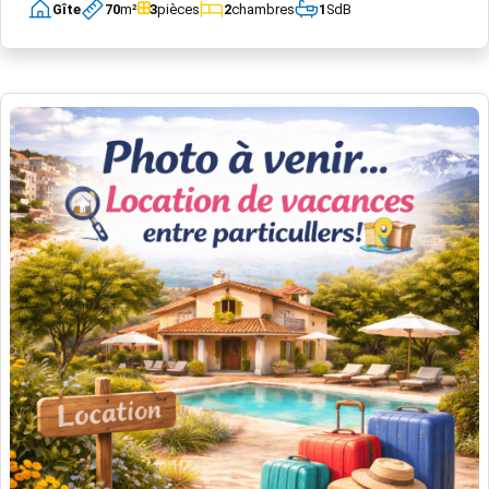
Gîte
70
m²
3
pièces
2
chambres
1
SdB