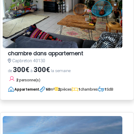
chambre dans appartement
Capbreton 40130
300€
300€
de
à
la semaine
2
personne(s)
Appartement
60
m²
2
pièces
1
chambres
1
SdB