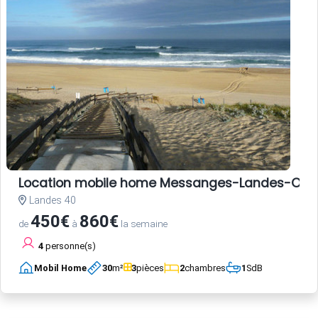
Location mobile home Messanges-Landes-Oc
Landes 40
450€
860€
de
à
la semaine
4
personne(s)
Mobil Home
30
m²
3
pièces
2
chambres
1
SdB