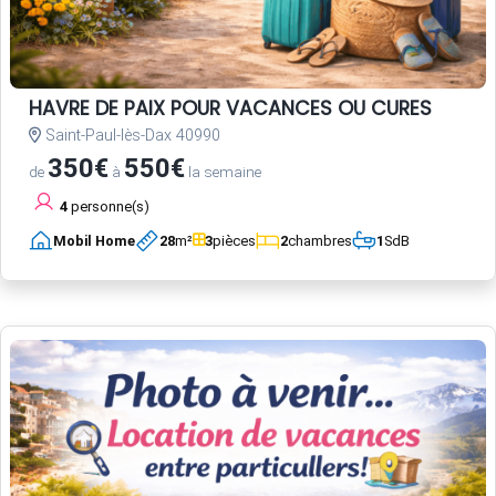
HAVRE DE PAIX POUR VACANCES OU CURES
Saint-Paul-lès-Dax 40990
350€
550€
de
à
la semaine
4
personne(s)
Mobil Home
28
m²
3
pièces
2
chambres
1
SdB