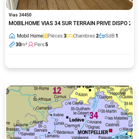
Vias 34450
MOBILHOME VIAS 34 SUR TERRAIN PRIVE DISPO 20 
Mobil Home
Pièces:
3
Chambres:
2
SdB:
1
30
m²
Pers:
5