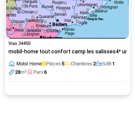
Vias 34450
mobil-home tout confort camp les salisses4* un pi
Mobil Home
Pièces:
5
Chambres:
2
SdB:
1
28
m²
Pers:
6