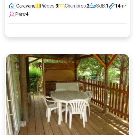
Caravane
Pièces:
3
Chambres:
2
SdB:
1
14
m²
Pers:
4