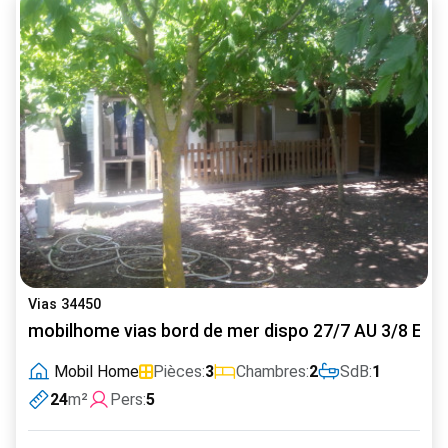
Vias 34450
mobilhome vias bord de mer dispo 27/7 AU 3/8 ET 1
Mobil Home
Pièces:
3
Chambres:
2
SdB:
1
24
m²
Pers:
5