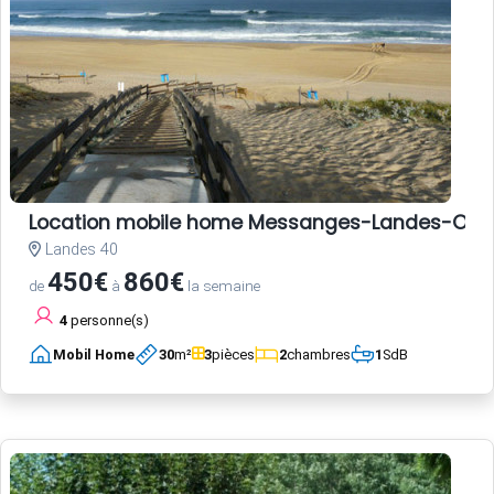
Location mobile home Messanges-Landes-Oc
Landes 40
450€
860€
de
à
la semaine
4
personne(s)
Mobil Home
30
m²
3
pièces
2
chambres
1
SdB