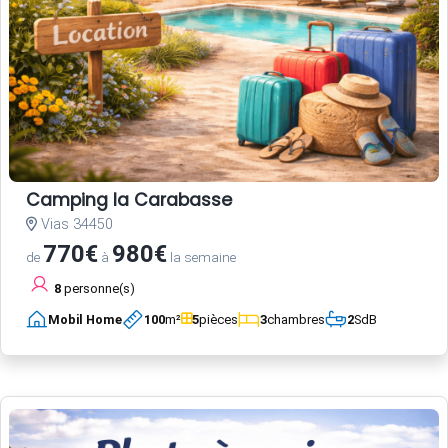
Camping la Carabasse
Vias 34450
770€
980€
de
à
la semaine
8
personne(s)
Mobil Home
100
m²
5
pièces
3
chambres
2
SdB