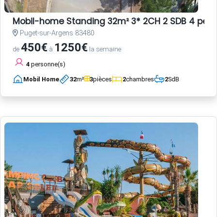
Mobil-home Standing 32m² 3* 2CH 2 SDB 4 per
Puget-sur-Argens 83480
450€
1250€
de
à
la semaine
4
personne(s)
Mobil Home
32
m²
3
pièces
2
chambres
2
SdB