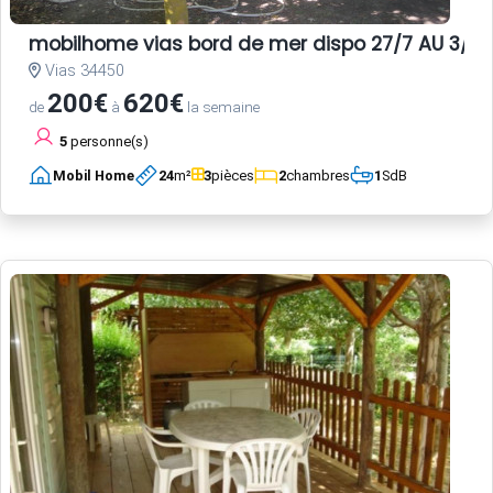
mobilhome vias bord de mer dispo 27/7 AU 3/8 E
Vias 34450
200€
620€
de
à
la semaine
5
personne(s)
Mobil Home
24
m²
3
pièces
2
chambres
1
SdB