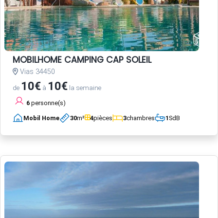
MOBILHOME CAMPING CAP SOLEIL
Vias 34450
10€
10€
de
à
la semaine
6
personne(s)
Mobil Home
30
m²
4
pièces
3
chambres
1
SdB