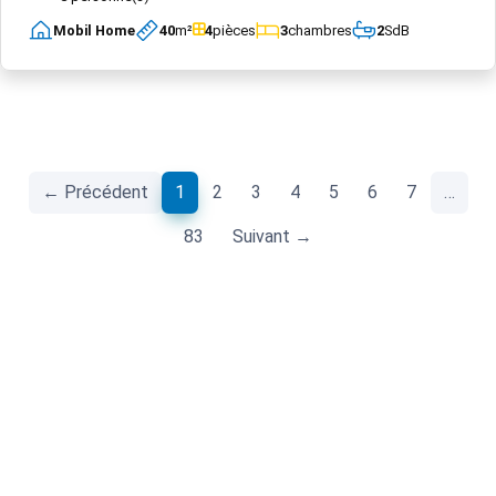
Mobil Home
40
m²
4
pièces
3
chambres
2
SdB
(current)
← Précédent
1
2
3
4
5
6
7
…
83
Suivant →