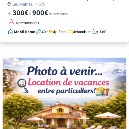
Les Mathes 17570
300€
900€
de
à
la semaine
6
personne(s)
Mobil Home
40
m²
4
pièces
3
chambres
1
SdB