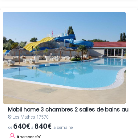
Mobil home 3 chambres 2 salles de bains au c
Les Mathes 17570
640€
840€
de
à
la semaine
8
personne(s)