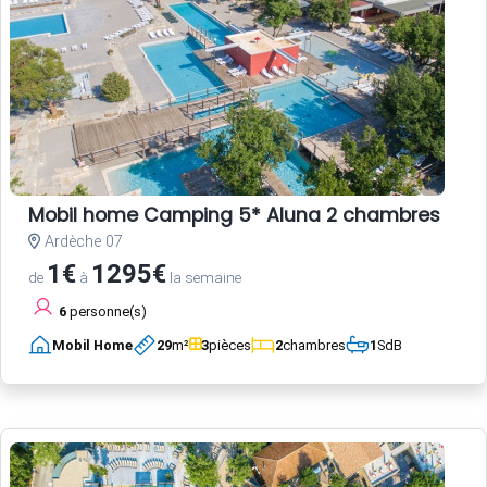
Mobil home Camping 5* Aluna 2 chambres
Ardèche 07
1€
1295€
de
à
la semaine
6
personne(s)
Mobil Home
29
m²
3
pièces
2
chambres
1
SdB