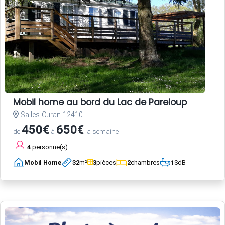
Mobil home au bord du Lac de Pareloup
Salles-Curan 12410
450€
650€
de
à
la semaine
4
personne(s)
Mobil Home
32
m²
3
pièces
2
chambres
1
SdB