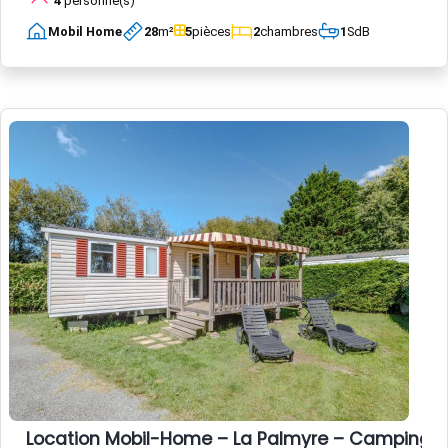
4
personne(s)
Mobil Home
28
m²
5
pièces
2
chambres
1
SdB
Location Mobil-Home – La Palmyre – Camping L