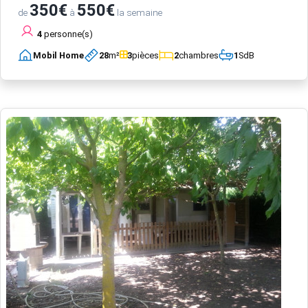
350€
550€
de
à
la semaine
4
personne(s)
Mobil Home
28
m²
3
pièces
2
chambres
1
SdB