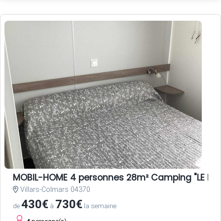
MOBIL-HOME 4 personnes 28m² Camping "LE HAU
Villars-Colmars 04370
430€
730€
de
à
la semaine