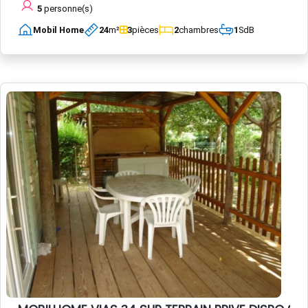
5
personne(s)
Mobil Home
24
m²
3
pièces
2
chambres
1
SdB