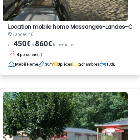
Location mobile home Messanges-Landes-Oc
Landes 40
450€
860€
de
à
la semaine
4
personne(s)
Mobil Home
30
m²
3
pièces
2
chambres
1
SdB