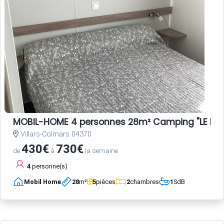
MOBIL-HOME 4 personnes 28m² Camping "LE HAU
Villars-Colmars 04370
430€
730€
de
à
la semaine
4
personne(s)
Mobil Home
28
m²
5
pièces
2
chambres
1
SdB