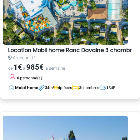
Location Mobil home Ranc Davaine 3 chambres
Ardèche 07
1€
985€
de
à
la semaine
6
personne(s)
Mobil Home
34
m²
4
pièces
3
chambres
1
SdB