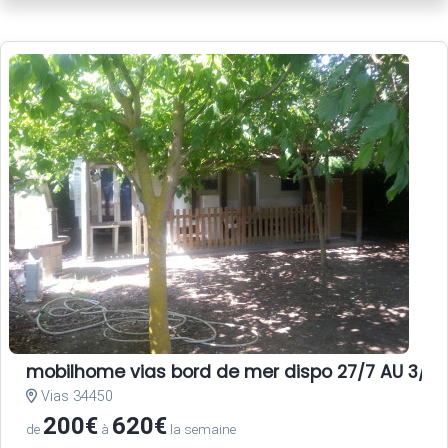
mobilhome vias bord de mer dispo 27/7 AU 3/8 E
Vias 34450
200€
620€
de
à
la semaine