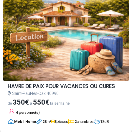
HAVRE DE PAIX POUR VACANCES OU CURES
Saint-Paul-lès-Dax 40990
350€
550€
de
à
la semaine
4
personne(s)
Mobil Home
28
m²
3
pièces
2
chambres
1
SdB