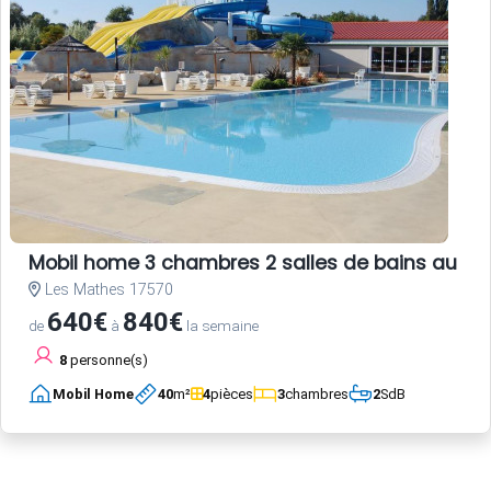
Mobil home 3 chambres 2 salles de bains au c
Les Mathes 17570
640€
840€
de
à
la semaine
8
personne(s)
Mobil Home
40
m²
4
pièces
3
chambres
2
SdB