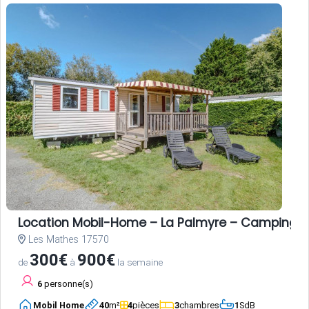
Location Mobil-Home – La Palmyre – Camping L
Les Mathes 17570
300€
900€
de
à
la semaine
6
personne(s)
Mobil Home
40
m²
4
pièces
3
chambres
1
SdB