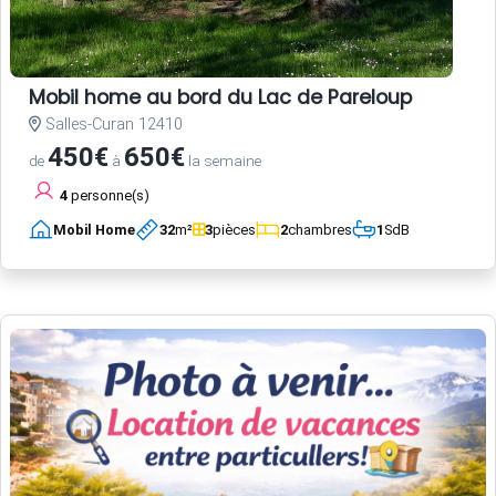
Mobil home au bord du Lac de Pareloup
Salles-Curan 12410
450€
650€
de
à
la semaine
4
personne(s)
Mobil Home
32
m²
3
pièces
2
chambres
1
SdB