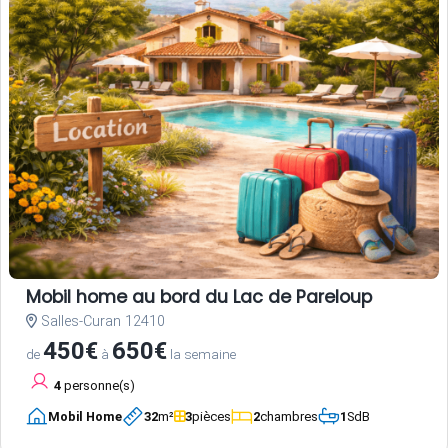
Mobil home au bord du Lac de Pareloup
Salles-Curan 12410
450€
650€
de
à
la semaine
4
personne(s)
Mobil Home
32
m²
3
pièces
2
chambres
1
SdB