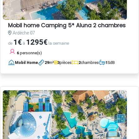
Mobil home Camping 5* Aluna 2 chambres
Ardèche 07
1€
1295€
de
à
la semaine
6
personne(s)
Mobil Home
29
m²
3
pièces
2
chambres
1
SdB