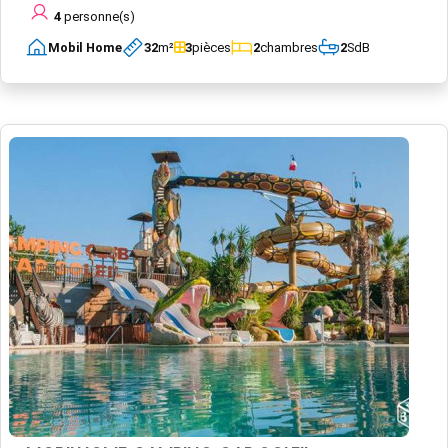
4
personne(s)
Mobil Home
32
m²
3
pièces
2
chambres
2
SdB