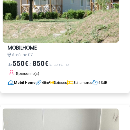
MOBILHOME
Ardèche 07
550€
850€
de
à
la semaine
5
personne(s)
Mobil Home
40
m²
3
pièces
3
chambres
1
SdB