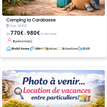
Camping la Carabasse
Vias 34450
770€
980€
de
à
la semaine
8
personne(s)
Mobil Home
100
m²
5
pièces
3
chambres
2
SdB