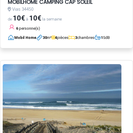
MOBILHOME CAMPING CAP SOLEIL
Vias 34450
10€
10€
de
à
la semaine
6
personne(s)
Mobil Home
30
m²
4
pièces
3
chambres
1
SdB