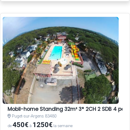
Mobil-home Standing 32m² 3* 2CH 2 SDB 4 per
Puget-sur-Argens 83480
450€
1250€
de
à
la semaine