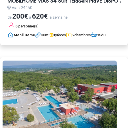
MOBILHOME VIAS 34 SUR TERRAIN PRIVE DISPO 20 
Vias 34450
200€
620€
de
à
la semaine
5
personne(s)
Mobil Home
30
m²
3
pièces
2
chambres
1
SdB