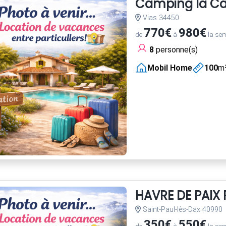
Camping la C
Vias 34450
770€
980€
de
à
la se
8
personne(s)
Mobil Home
100
m
HAVRE DE PAI
Saint-Paul-lès-Dax 40990
350€
550€