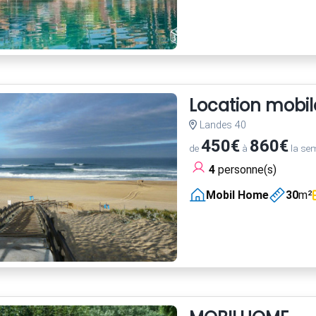
Location mob
Landes 40
450€
860€
de
à
la se
4
personne(s)
Mobil Home
30
m²