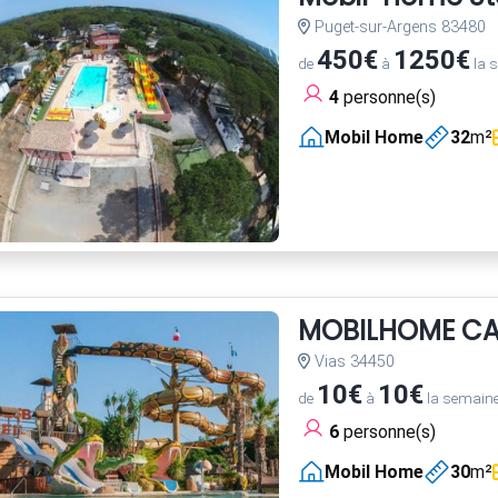
Puget-sur-Argens 83480
450€
1250€
de
à
la 
4
personne(s)
Mobil Home
32
m²
MOBILHOME CA
Vias 34450
10€
10€
de
à
la semain
6
personne(s)
Mobil Home
30
m²