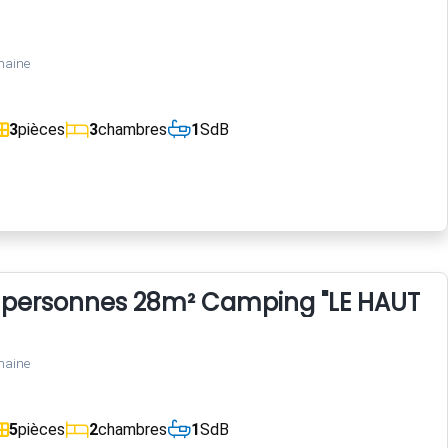
maine
3
pièces
3
chambres
1
SdB
personnes 28m² Camping "LE HAUT VE
maine
5
pièces
2
chambres
1
SdB