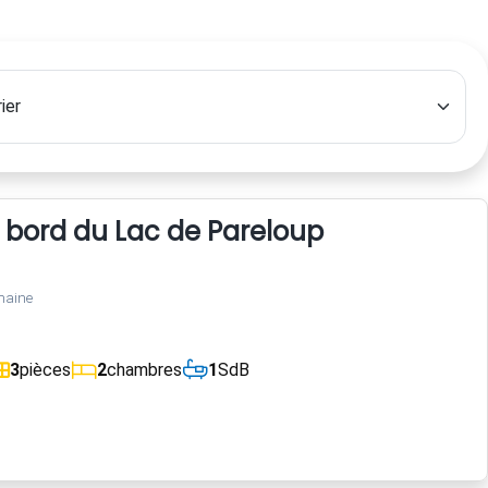
 bord du Lac de Pareloup
maine
3
pièces
2
chambres
1
SdB