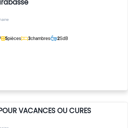
arabasse
maine
²
5
pièces
3
chambres
2
SdB
X POUR VACANCES OU CURES