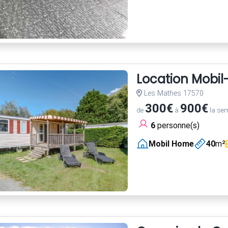
Location Mobi
Les Mathes 17570
300€
900€
de
à
la se
6
personne(s)
Mobil Home
40
m²