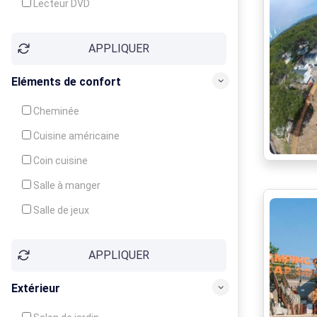
Lecteur DVD
Téléphone
APPLIQUER
Fax
Eléments de confort
Cheminée
Cuisine américaine
Coin cuisine
Salle à manger
Salle de jeux
Cour
APPLIQUER
Jardin
Balcon / Terrasse
Extérieur
Véranda