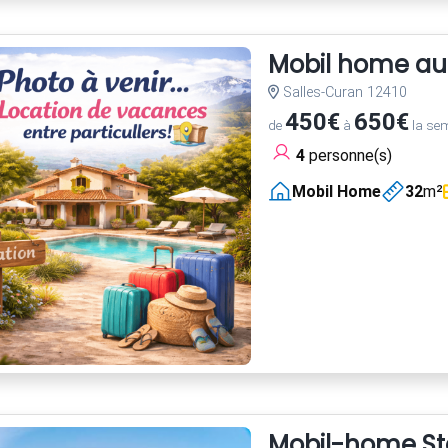
Mobil home au
Salles-Curan 12410
450€
650€
de
à
la se
4
personne(s)
Mobil Home
32
m²
Mobil-home St