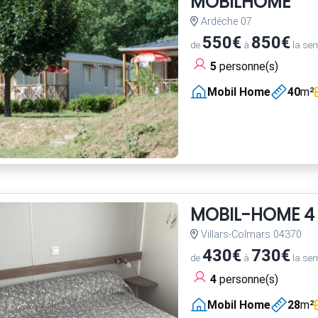
MOBILHOME
Ardèche 07
550€
850€
de
à
la se
5
personne(s)
Mobil Home
40
m²
MOBIL-HOME 4 
Villars-Colmars 04370
430€
730€
de
à
la se
4
personne(s)
Mobil Home
28
m²