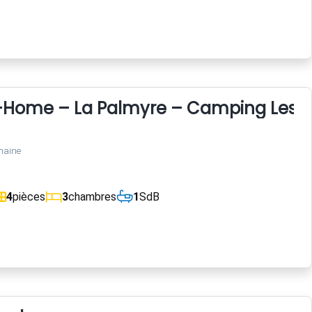
l-Home – La Palmyre – Camping Les C
maine
4
pièces
3
chambres
1
SdB