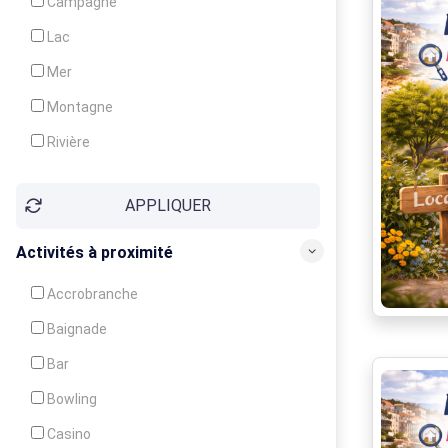
Campagne
Animation
Lac
Mer
Montagne
Rivière
Village
APPLIQUER
Ville
Activités à proximité
Accrobranche
Baignade
Bar
Bowling
Casino