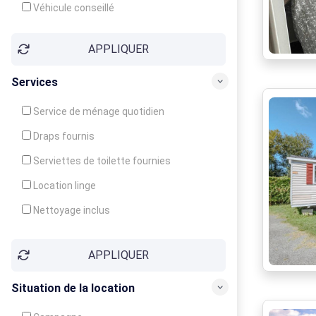
Véhicule conseillé
APPLIQUER
Services
Service de ménage quotidien
Draps fournis
Serviettes de toilette fournies
Location linge
Nettoyage inclus
Nettoyage en supplément
APPLIQUER
Garde d'enfants
Crèche
Situation de la location
Club enfants