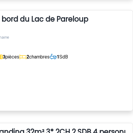
 bord du Lac de Pareloup
maine
3
pièces
2
chambres
1
SdB
anding 32m² 3* 2CH 2 SDB 4 personne