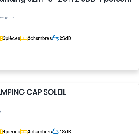
semaine
3
pièces
2
chambres
2
SdB
MPING CAP SOLEIL
e
4
pièces
3
chambres
1
SdB