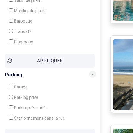
Salon de jardin
Local à ski
Mobilier de jardin
Climatisation
Barbecue
Ventilateur
Transats
Ping-pong
Baby-foot
APPLIQUER
Jeux d'enfants
Parking
Garage
Parking privé
Parking sécurisé
Stationnement dans la rue