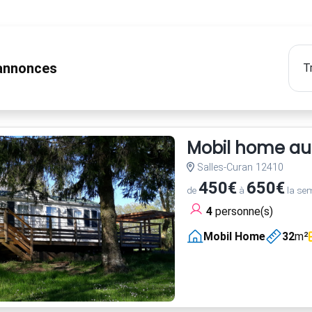
nnonces
Mobil home au
Salles-Curan 12410
450€
650€
de
à
la se
4
personne(s)
Mobil Home
32
m²