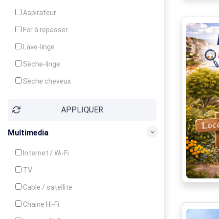
Cuisinière
Aspirateur
Four
Fer à repasser
Grille-pain
Lave-linge
Lave-vaisselle
Sèche-linge
Micro-ondes
Sèche cheveux
APPLIQUER
Multimedia
Internet / Wi-Fi
TV
Cable / satellite
Chaine Hi-Fi