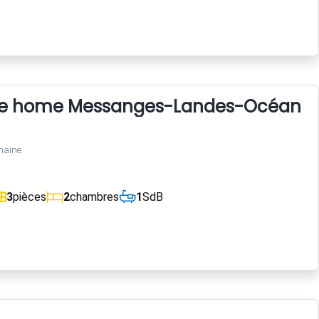
ile home Messanges-Landes-Océan
maine
3
pièces
2
chambres
1
SdB