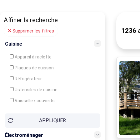
Affiner la recherche
1236
a
Supprimer les filtres
Cuisine
Appareil à raclette
Plaques de cuisson
Réfrigérateur
Ustensiles de cuisine
Vaisselle / couverts
Bouilloire
APPLIQUER
Cafetière
Congélateur
Électroménager