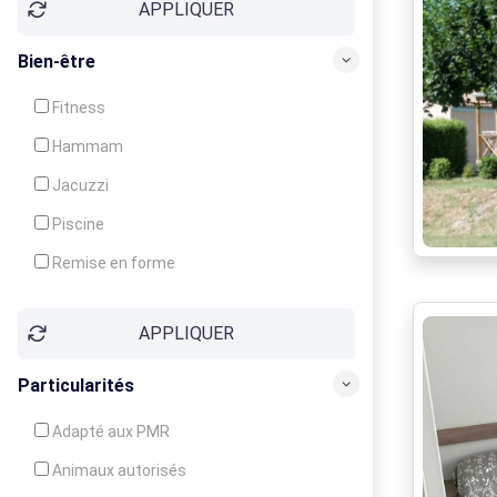
APPLIQUER
Bien-être
Fitness
Hammam
Jacuzzi
Piscine
Remise en forme
Sauna
APPLIQUER
Soins du corps
Particularités
Adapté aux PMR
Animaux autorisés