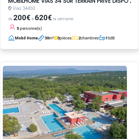
MOBILHOME VIAS 34 SUR TERRAIN PRIVE DISPO 20 
Vias 34450
200€
620€
de
à
la semaine
5
personne(s)
Mobil Home
30
m²
3
pièces
2
chambres
1
SdB