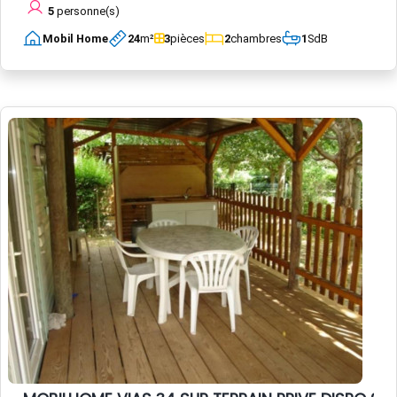
5
personne(s)
Mobil Home
24
m²
3
pièces
2
chambres
1
SdB