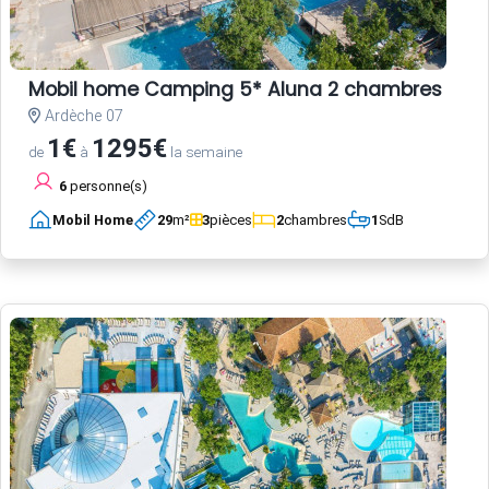
Mobil home Camping 5* Aluna 2 chambres
Ardèche 07
1€
1295€
de
à
la semaine
6
personne(s)
Mobil Home
29
m²
3
pièces
2
chambres
1
SdB