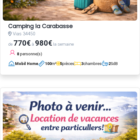
Camping la Carabasse
Vias 34450
770€
980€
de
à
la semaine
8
personne(s)
Mobil Home
100
m²
5
pièces
3
chambres
2
SdB