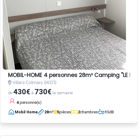
MOBIL-HOME 4 personnes 28m² Camping "LE HAU
Villars-Colmars 04370
430€
730€
de
à
la semaine
4
personne(s)
Mobil Home
28
m²
5
pièces
2
chambres
1
SdB