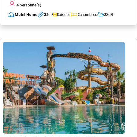
4
personne(s)
Mobil Home
32
m²
3
pièces
2
chambres
2
SdB