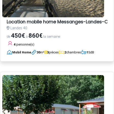
Location mobile home Messanges-Landes-Oc
Landes 40
450€
860€
de
à
la semaine
4
personne(s)
Mobil Home
30
m²
3
pièces
2
chambres
1
SdB