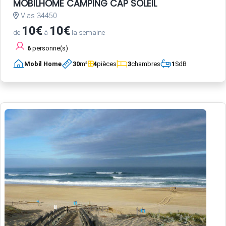
MOBILHOME CAMPING CAP SOLEIL
Vias 34450
10€
10€
de
à
la semaine
6
personne(s)
Mobil Home
30
m²
4
pièces
3
chambres
1
SdB