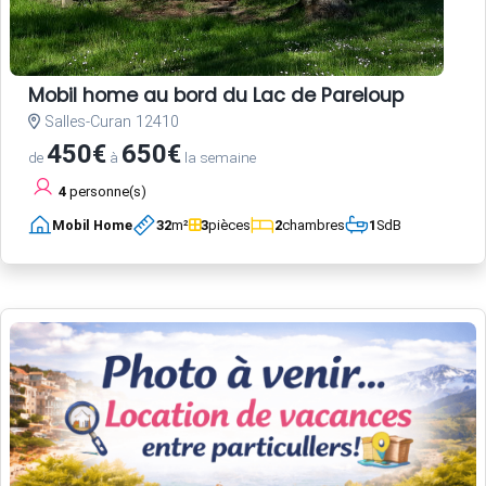
Mobil home au bord du Lac de Pareloup
Salles-Curan 12410
450€
650€
de
à
la semaine
4
personne(s)
Mobil Home
32
m²
3
pièces
2
chambres
1
SdB