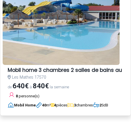
Mobil home 3 chambres 2 salles de bains au c
Les Mathes 17570
640€
840€
de
à
la semaine
8
personne(s)
Mobil Home
40
m²
4
pièces
3
chambres
2
SdB