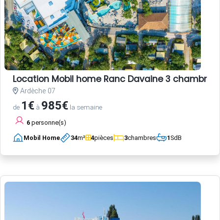
Location Mobil home Ranc Davaine 3 chambres
Ardèche 07
1€
985€
de
à
la semaine
6
personne(s)
Mobil Home
34
m²
4
pièces
3
chambres
1
SdB