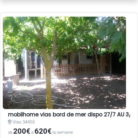
mobilhome vias bord de mer dispo 27/7 AU 3/8 E
Vias 34450
200€
620€
de
à
la semaine