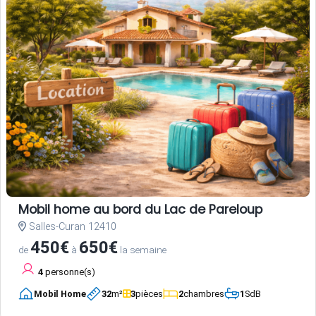
Mobil home au bord du Lac de Pareloup
Salles-Curan 12410
450€
650€
de
à
la semaine
4
personne(s)
Mobil Home
32
m²
3
pièces
2
chambres
1
SdB