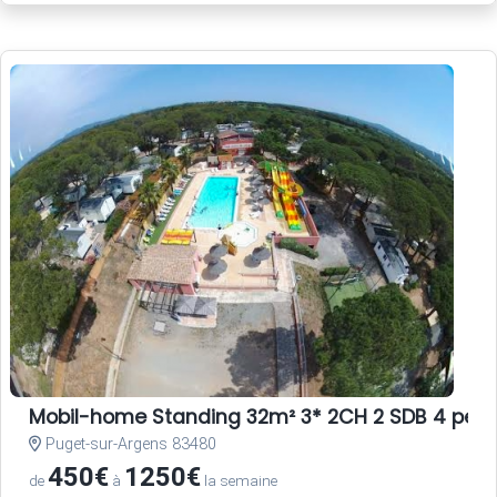
Mobil-home Standing 32m² 3* 2CH 2 SDB 4 per
Puget-sur-Argens 83480
450€
1250€
de
à
la semaine