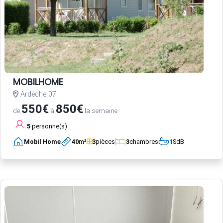
MOBILHOME
Ardèche 07
550€
850€
de
à
la semaine
5
personne(s)
Mobil Home
40
m²
3
pièces
3
chambres
1
SdB