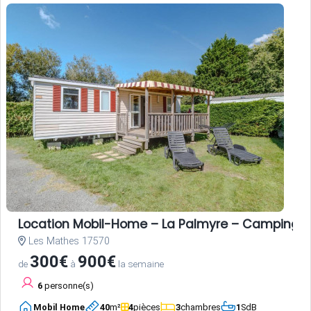
Location Mobil-Home – La Palmyre – Camping L
Les Mathes 17570
300€
900€
de
à
la semaine
6
personne(s)
Mobil Home
40
m²
4
pièces
3
chambres
1
SdB