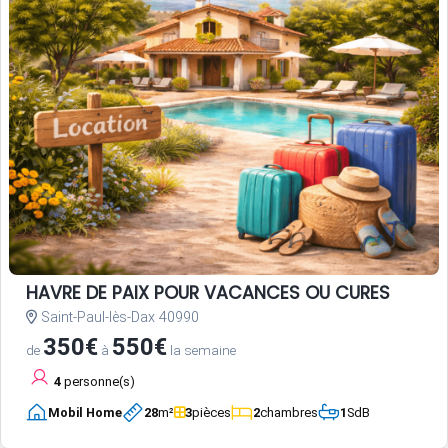
HAVRE DE PAIX POUR VACANCES OU CURES
Saint-Paul-lès-Dax 40990
350€
550€
de
à
la semaine
4
personne(s)
Mobil Home
28
m²
3
pièces
2
chambres
1
SdB