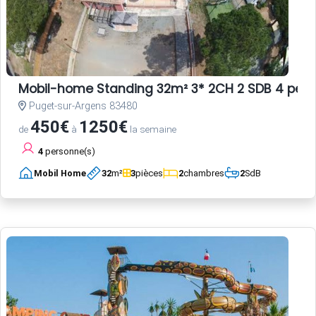
Mobil-home Standing 32m² 3* 2CH 2 SDB 4 per
Puget-sur-Argens 83480
450€
1250€
de
à
la semaine
4
personne(s)
Mobil Home
32
m²
3
pièces
2
chambres
2
SdB