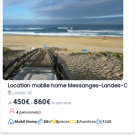
Location mobile home Messanges-Landes-Oc
Landes 40
450€
860€
de
à
la semaine
4
personne(s)
Mobil Home
30
m²
3
pièces
2
chambres
1
SdB