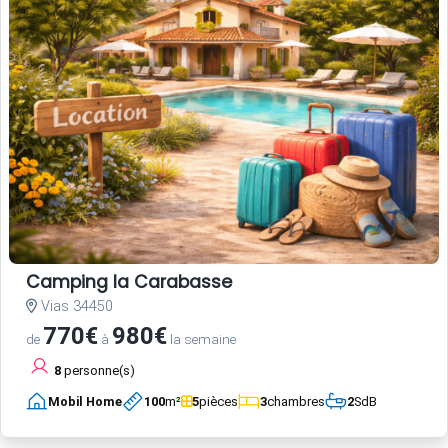
Camping la Carabasse
Vias 34450
770€
980€
de
à
la semaine
8
personne(s)
Mobil Home
100
m²
5
pièces
3
chambres
2
SdB