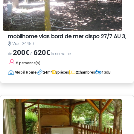
mobilhome vias bord de mer dispo 27/7 AU 3/8 E
Vias 34450
200€
620€
de
à
la semaine
5
personne(s)
Mobil Home
24
m²
3
pièces
2
chambres
1
SdB