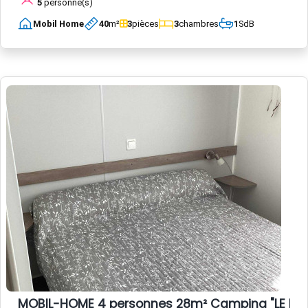
5
personne(s)
Mobil Home
40
m²
3
pièces
3
chambres
1
SdB
MOBIL-HOME 4 personnes 28m² Camping "LE HAU