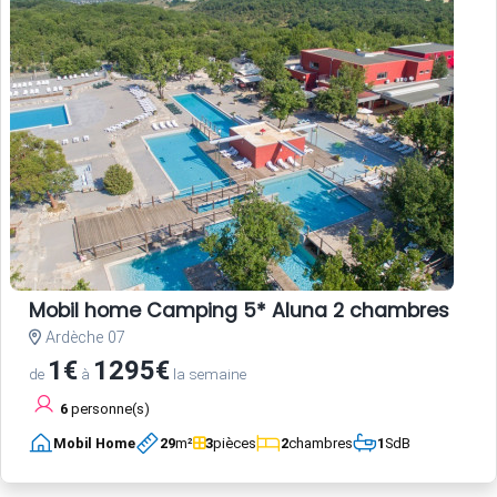
Mobil home Camping 5* Aluna 2 chambres
Ardèche 07
1€
1295€
de
à
la semaine
6
personne(s)
Mobil Home
29
m²
3
pièces
2
chambres
1
SdB