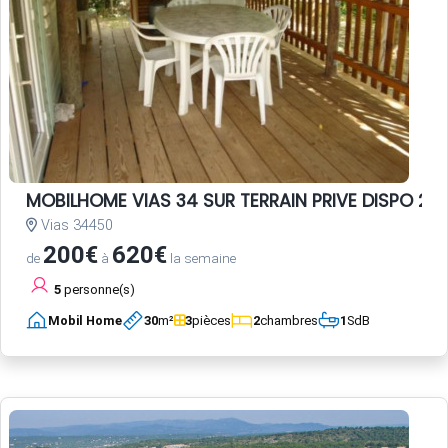
MOBILHOME VIAS 34 SUR TERRAIN PRIVE DISPO 20 
Vias 34450
200€
620€
de
à
la semaine
5
personne(s)
Mobil Home
30
m²
3
pièces
2
chambres
1
SdB