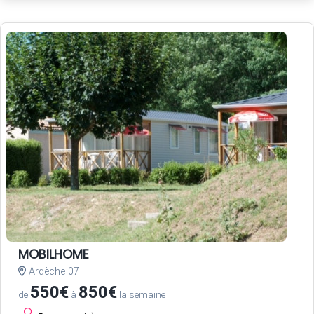
MOBILHOME
Ardèche 07
550€
850€
de
à
la semaine