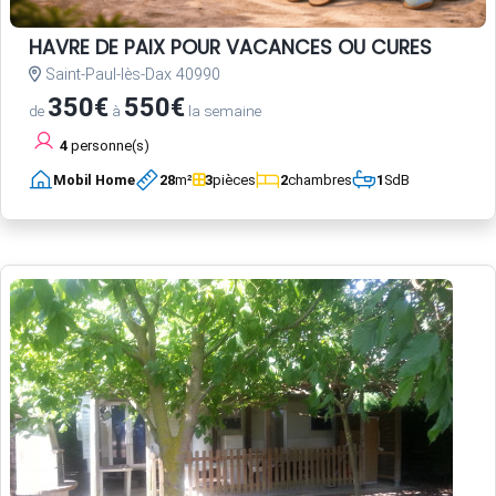
HAVRE DE PAIX POUR VACANCES OU CURES
Saint-Paul-lès-Dax 40990
350€
550€
de
à
la semaine
4
personne(s)
Mobil Home
28
m²
3
pièces
2
chambres
1
SdB