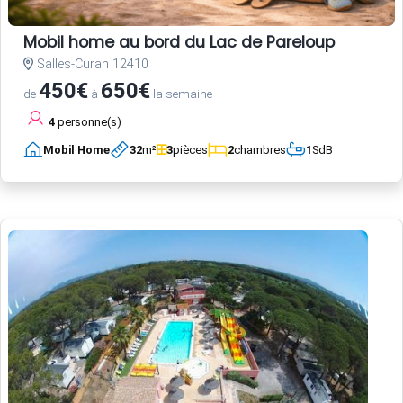
Mobil home au bord du Lac de Pareloup
Salles-Curan 12410
450€
650€
de
à
la semaine
4
personne(s)
Mobil Home
32
m²
3
pièces
2
chambres
1
SdB