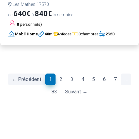
Les Mathes 17570
640€
840€
de
à
la semaine
8
personne(s)
Mobil Home
40
m²
4
pièces
3
chambres
2
SdB
(current)
← Précédent
1
2
3
4
5
6
7
…
83
Suivant →