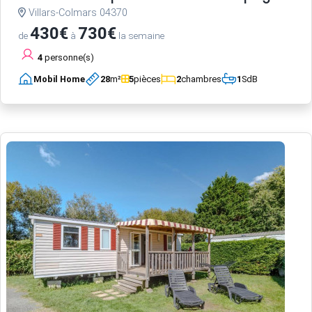
Villars-Colmars 04370
430€
730€
de
à
la semaine
4
personne(s)
Mobil Home
28
m²
5
pièces
2
chambres
1
SdB