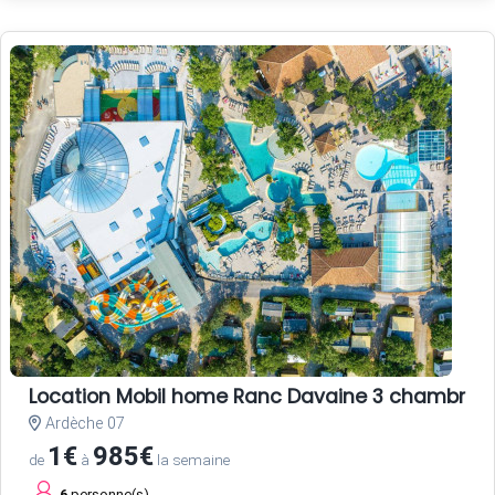
Location Mobil home Ranc Davaine 3 chambres
Ardèche 07
1€
985€
de
à
la semaine
6
personne(s)