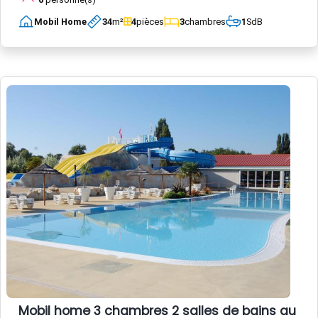
Mobil Home
34
m²
4
pièces
3
chambres
1
SdB
Mobil home 3 chambres 2 salles de bains au c