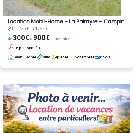
Location Mobil-Home – La Palmyre – Camping L
Les Mathes 17570
300€
900€
de
à
la semaine
6
personne(s)
Mobil Home
40
m²
4
pièces
3
chambres
1
SdB