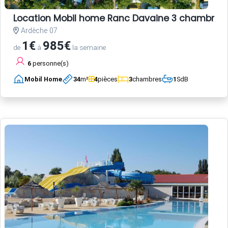
Location Mobil home Ranc Davaine 3 chambres
Ardèche 07
1€
985€
de
à
la semaine
6
personne(s)
Mobil Home
34
m²
4
pièces
3
chambres
1
SdB