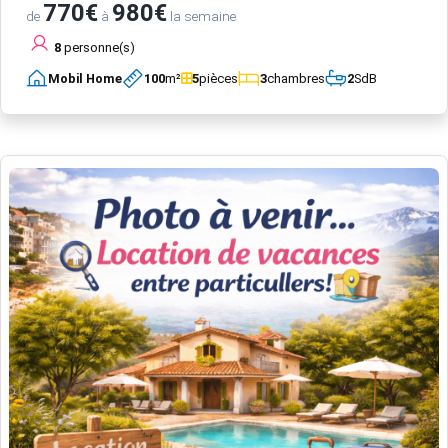
770€
980€
de
à
la semaine
8
personne(s)
Mobil Home
100
m²
5
pièces
3
chambres
2
SdB