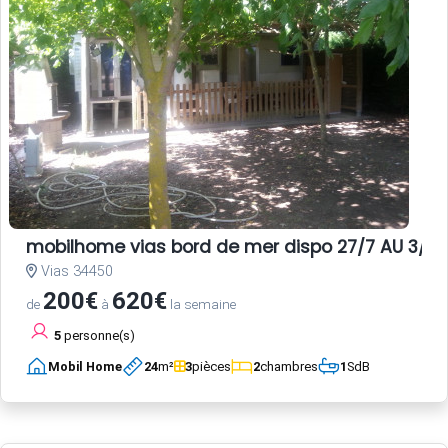
mobilhome vias bord de mer dispo 27/7 AU 3/8 E
Vias 34450
200€
620€
de
à
la semaine
5
personne(s)
Mobil Home
24
m²
3
pièces
2
chambres
1
SdB