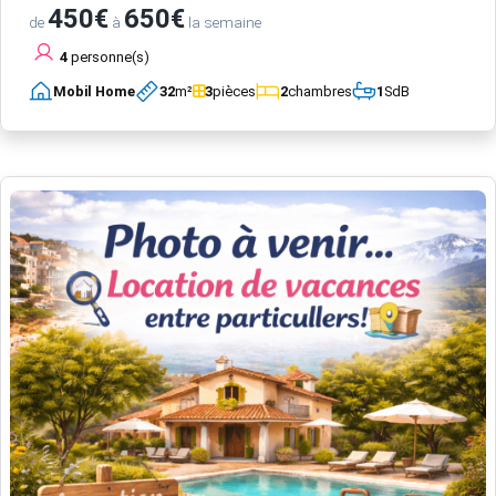
450€
650€
de
à
la semaine
4
personne(s)
Mobil Home
32
m²
3
pièces
2
chambres
1
SdB