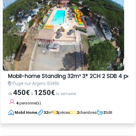
Mobil-home Standing 32m² 3* 2CH 2 SDB 4 per
Puget-sur-Argens 83480
450€
1250€
de
à
la semaine
4
personne(s)
Mobil Home
32
m²
3
pièces
2
chambres
2
SdB