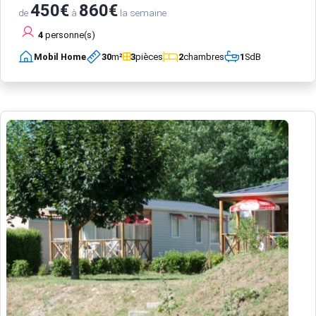
450€
860€
de
à
la semaine
4
personne(s)
Mobil Home
30
m²
3
pièces
2
chambres
1
SdB