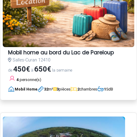
Mobil home au bord du Lac de Pareloup
Salles-Curan 12410
450€
650€
de
à
la semaine
4
personne(s)
Mobil Home
32
m²
3
pièces
2
chambres
1
SdB