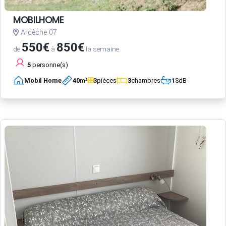
MOBILHOME
Ardèche 07
550€
850€
de
à
la semaine
5
personne(s)
Mobil Home
40
m²
3
pièces
3
chambres
1
SdB