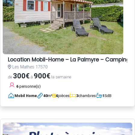
Location Mobil-Home – La Palmyre – Camping L
Les Mathes 17570
300€
900€
de
à
la semaine
6
personne(s)
Mobil Home
40
m²
4
pièces
3
chambres
1
SdB