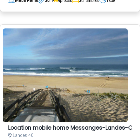
Mobil Home
30
m²
4
pièces
3
chambres
1
SdB
Location mobile home Messanges-Landes-Oc
Landes 40