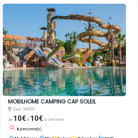
MOBILHOME CAMPING CAP SOLEIL
Vias 34450
10€
10€
de
à
la semaine
6
personne(s)