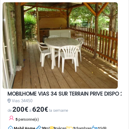
MOBILHOME VIAS 34 SUR TERRAIN PRIVE DISPO 20 
Vias 34450
200€
620€
de
à
la semaine
5
personne(s)
Mobil Home
30
m²
3
pièces
2
chambres
1
SdB