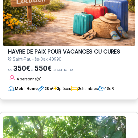
HAVRE DE PAIX POUR VACANCES OU CURES
Saint-Paul-lès-Dax 40990
350€
550€
de
à
la semaine
4
personne(s)
Mobil Home
28
m²
3
pièces
2
chambres
1
SdB