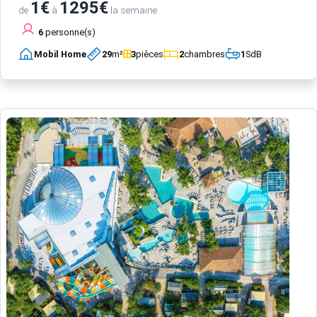
1€
1295€
de
à
la semaine
6
personne(s)
Mobil Home
29
m²
3
pièces
2
chambres
1
SdB