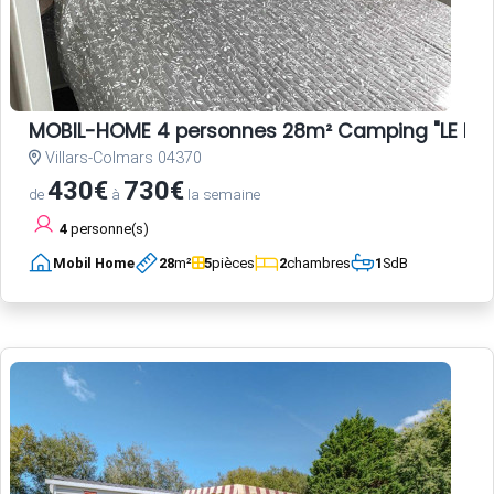
MOBIL-HOME 4 personnes 28m² Camping "LE HAU
Villars-Colmars 04370
430€
730€
de
à
la semaine
4
personne(s)
Mobil Home
28
m²
5
pièces
2
chambres
1
SdB