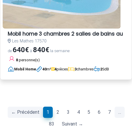
Mobil home 3 chambres 2 salles de bains au c
Les Mathes 17570
640€
840€
de
à
la semaine
8
personne(s)
Mobil Home
40
m²
4
pièces
3
chambres
2
SdB
(current)
← Précédent
1
2
3
4
5
6
7
…
83
Suivant →