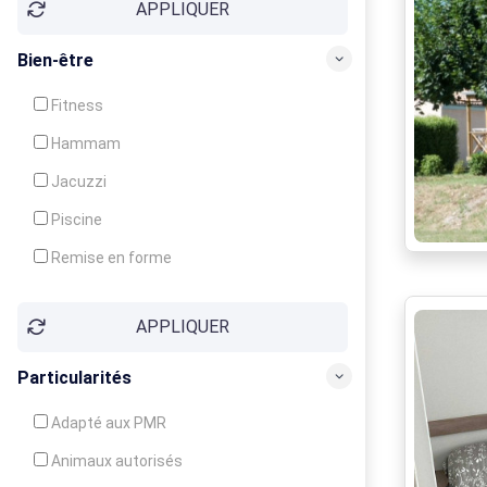
APPLIQUER
Bien-être
Fitness
Hammam
Jacuzzi
Piscine
Remise en forme
Sauna
APPLIQUER
Soins du corps
Particularités
Adapté aux PMR
Animaux autorisés