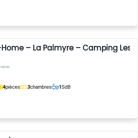
l-Home – La Palmyre – Camping Les C
maine
4
pièces
3
chambres
1
SdB