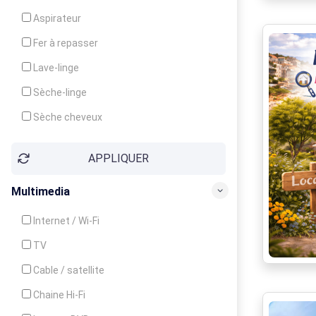
Cuisinière
Aspirateur
Four
Fer à repasser
Grille-pain
Lave-linge
Lave-vaisselle
Sèche-linge
Micro-ondes
Sèche cheveux
APPLIQUER
Multimedia
Internet / Wi-Fi
TV
Cable / satellite
Chaine Hi-Fi