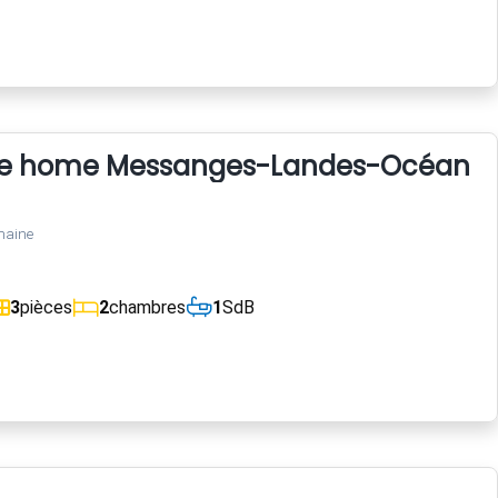
ile home Messanges-Landes-Océan
maine
3
pièces
2
chambres
1
SdB