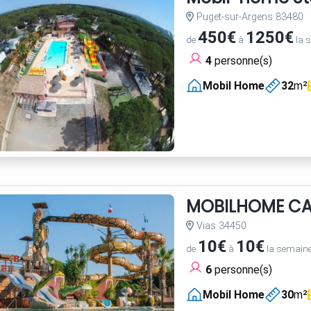
Puget-sur-Argens 83480
450€
1250€
de
à
la 
4
personne(s)
Mobil Home
32
m²
MOBILHOME CA
Vias 34450
10€
10€
de
à
la semain
6
personne(s)
Mobil Home
30
m²