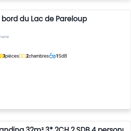
 bord du Lac de Pareloup
maine
3
pièces
2
chambres
1
SdB
anding 32m² 3* 2CH 2 SDB 4 personne