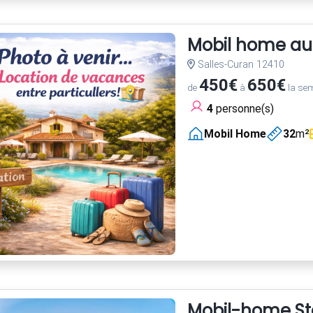
Mobil home au
Salles-Curan 12410
450€
650€
de
à
la se
4
personne(s)
Mobil Home
32
m²
Mobil-home St