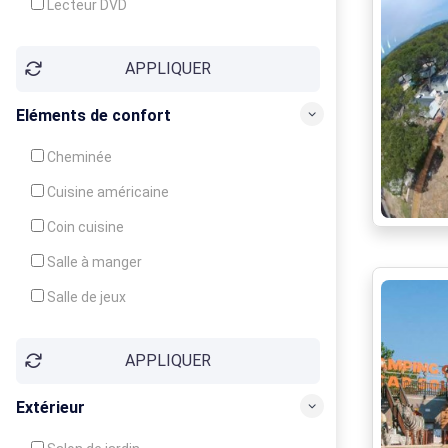
Lecteur DVD
Téléphone
APPLIQUER
Fax
Eléments de confort
Cheminée
Cuisine américaine
Coin cuisine
Salle à manger
Salle de jeux
Cour
APPLIQUER
Jardin
Balcon / Terrasse
Extérieur
Véranda