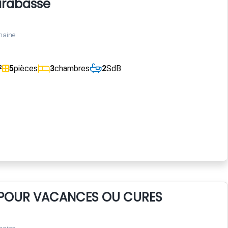
arabasse
maine
²
5
pièces
3
chambres
2
SdB
X POUR VACANCES OU CURES