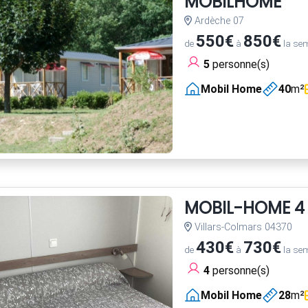
MOBILHOME
Ardèche 07
550€
850€
de
à
la se
5
personne(s)
Mobil Home
40
m²
MOBIL-HOME 4 
Villars-Colmars 04370
430€
730€
de
à
la se
4
personne(s)
Mobil Home
28
m²