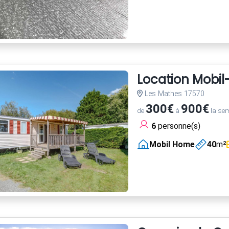
Location Mobi
Les Mathes 17570
300€
900€
de
à
la se
6
personne(s)
Mobil Home
40
m²