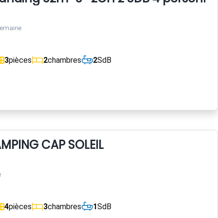
semaine
3
pièces
2
chambres
2
SdB
MPING CAP SOLEIL
e
4
pièces
3
chambres
1
SdB