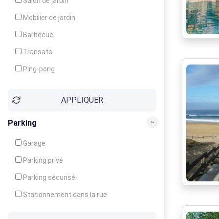
Salon de jardin
Local à ski
Mobilier de jardin
Climatisation
Barbecue
Ventilateur
Transats
Ping-pong
Baby-foot
APPLIQUER
Jeux d'enfants
Parking
Garage
Parking privé
Parking sécurisé
Stationnement dans la rue