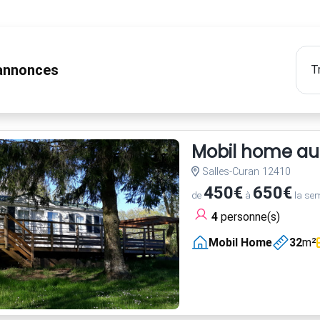
nnonces
Mobil home au
Salles-Curan 12410
450€
650€
de
à
la se
4
personne(s)
Mobil Home
32
m²