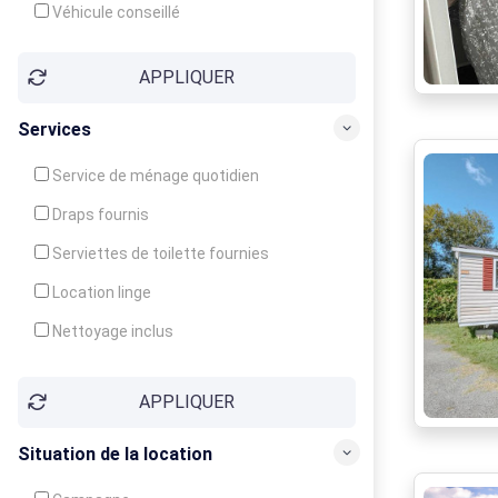
Véhicule conseillé
APPLIQUER
Services
Service de ménage quotidien
Draps fournis
Serviettes de toilette fournies
Location linge
Nettoyage inclus
Nettoyage en supplément
APPLIQUER
Garde d'enfants
Crèche
Situation de la location
Club enfants