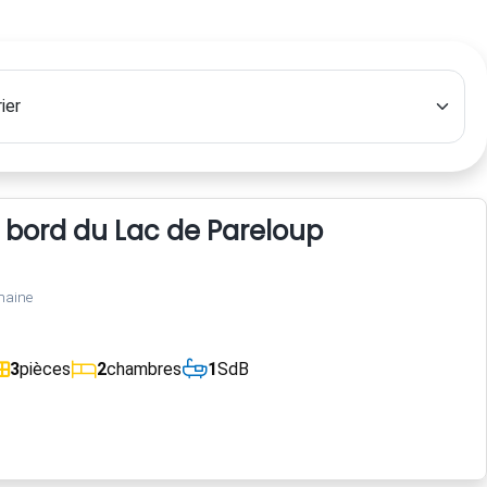
 bord du Lac de Pareloup
maine
3
pièces
2
chambres
1
SdB