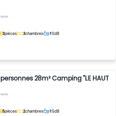
maine
3
pièces
3
chambres
1
SdB
personnes 28m² Camping "LE HAUT VE
maine
5
pièces
2
chambres
1
SdB