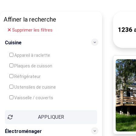
Affiner la recherche
1236
a
Supprimer les filtres
Cuisine
Appareil à raclette
Plaques de cuisson
Réfrigérateur
Ustensiles de cuisine
Vaisselle / couverts
Bouilloire
APPLIQUER
Cafetière
Congélateur
Électroménager