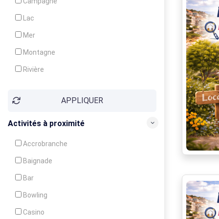
Campagne
Animation
Lac
Mer
Montagne
Rivière
Village
APPLIQUER
Ville
Activités à proximité
Accrobranche
Baignade
Bar
Bowling
Casino