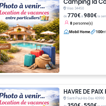
Camping la C
Vias 34450
770€
980€
de
à
la se
8
personne(s)
Mobil Home
100
m
HAVRE DE PAI
Saint-Paul-lès-Dax 40990
350€
550€