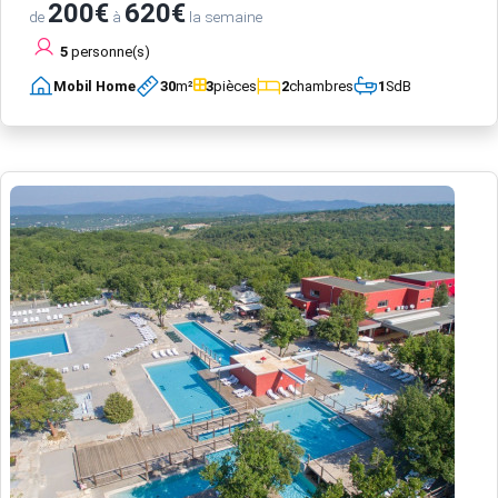
200€
620€
de
à
la semaine
5
personne(s)
Mobil Home
30
m²
3
pièces
2
chambres
1
SdB