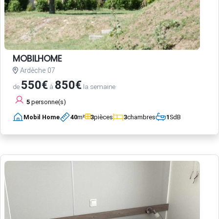
MOBILHOME
Ardèche 07
550€
850€
de
à
la semaine
5
personne(s)
Mobil Home
40
m²
3
pièces
3
chambres
1
SdB