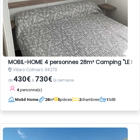
MOBIL-HOME 4 personnes 28m² Camping "LE HAU
Villars-Colmars 04370
430€
730€
de
à
la semaine
4
personne(s)
Mobil Home
28
m²
5
pièces
2
chambres
1
SdB