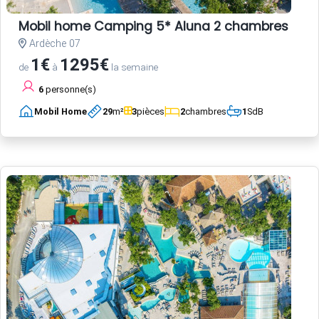
Mobil home Camping 5* Aluna 2 chambres
Ardèche 07
1€
1295€
de
à
la semaine
6
personne(s)
Mobil Home
29
m²
3
pièces
2
chambres
1
SdB