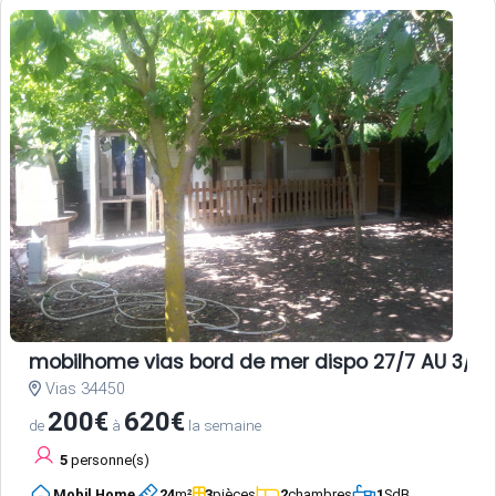
mobilhome vias bord de mer dispo 27/7 AU 3/8 E
Vias 34450
200€
620€
de
à
la semaine
5
personne(s)
Mobil Home
24
m²
3
pièces
2
chambres
1
SdB