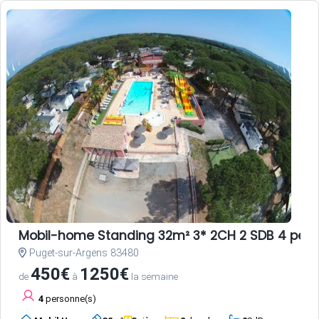
Mobil-home Standing 32m² 3* 2CH 2 SDB 4 per
Puget-sur-Argens 83480
450€
1250€
de
à
la semaine
4
personne(s)