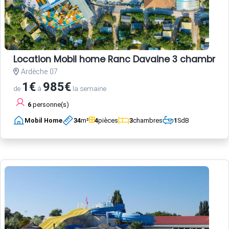
Location Mobil home Ranc Davaine 3 chambres
Ardèche 07
1€
985€
de
à
la semaine
6
personne(s)
Mobil Home
34
m²
4
pièces
3
chambres
1
SdB