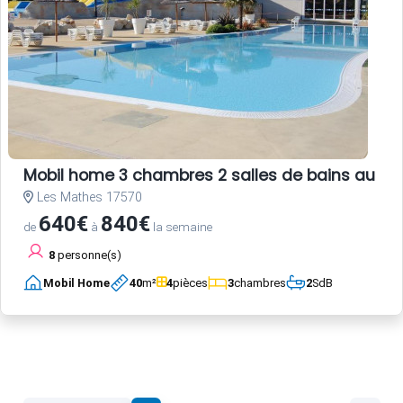
Mobil home 3 chambres 2 salles de bains au c
Les Mathes 17570
640€
840€
de
à
la semaine
8
personne(s)
Mobil Home
40
m²
4
pièces
3
chambres
2
SdB