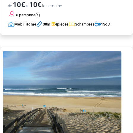
10€
10€
de
à
la semaine
6
personne(s)
Mobil Home
30
m²
4
pièces
3
chambres
1
SdB