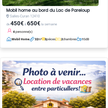
Mobil home au bord du Lac de Pareloup
Salles-Curan 12410
450€
650€
de
à
la semaine
4
personne(s)
Mobil Home
32
m²
3
pièces
2
chambres
1
SdB