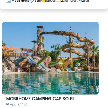
Mobil Home
32
m²
3
pièces
2
chambres
2
SdB
MOBILHOME CAMPING CAP SOLEIL
Vias 34450