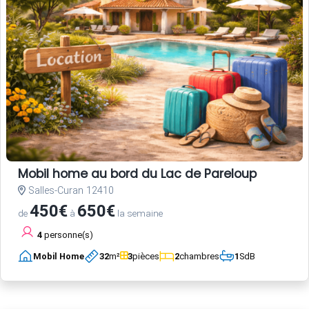
Mobil home au bord du Lac de Pareloup
Salles-Curan 12410
450€
650€
de
à
la semaine
4
personne(s)
Mobil Home
32
m²
3
pièces
2
chambres
1
SdB