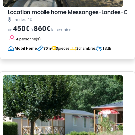
Location mobile home Messanges-Landes-Oc
Landes 40
450€
860€
de
à
la semaine
4
personne(s)
Mobil Home
30
m²
3
pièces
2
chambres
1
SdB