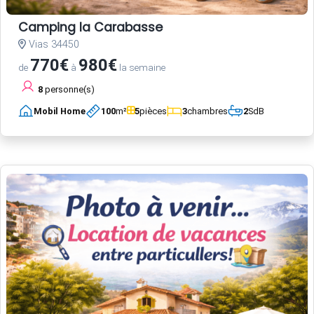
Camping la Carabasse
Vias 34450
770€
980€
de
à
la semaine
8
personne(s)
Mobil Home
100
m²
5
pièces
3
chambres
2
SdB