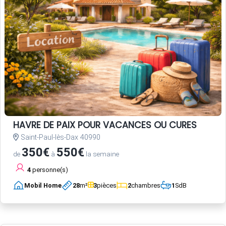
HAVRE DE PAIX POUR VACANCES OU CURES
Saint-Paul-lès-Dax 40990
350€
550€
de
à
la semaine
4
personne(s)
Mobil Home
28
m²
3
pièces
2
chambres
1
SdB