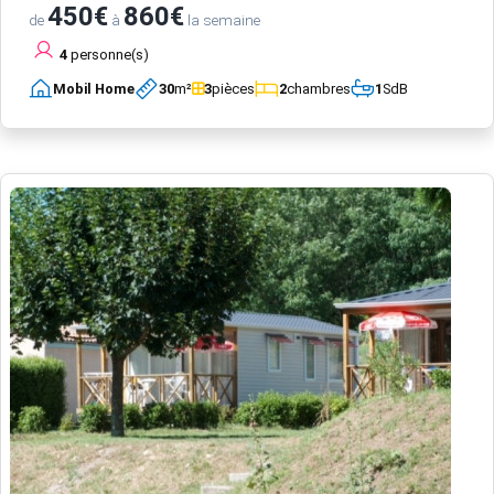
450€
860€
de
à
la semaine
4
personne(s)
Mobil Home
30
m²
3
pièces
2
chambres
1
SdB