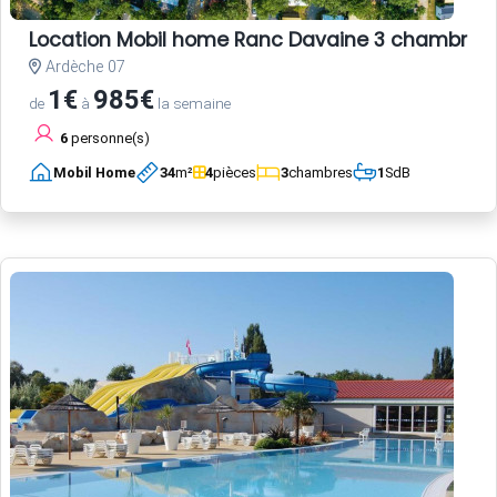
Location Mobil home Ranc Davaine 3 chambres
Ardèche 07
1€
985€
de
à
la semaine
6
personne(s)
Mobil Home
34
m²
4
pièces
3
chambres
1
SdB