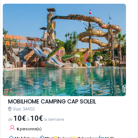
MOBILHOME CAMPING CAP SOLEIL
Vias 34450
10€
10€
de
à
la semaine
6
personne(s)