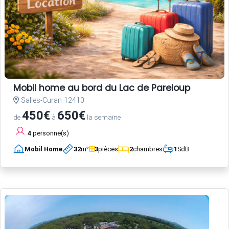
Mobil home au bord du Lac de Pareloup
Salles-Curan 12410
450€
650€
de
à
la semaine
4
personne(s)
Mobil Home
32
m²
3
pièces
2
chambres
1
SdB