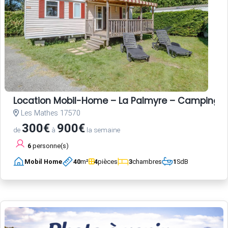
Location Mobil-Home – La Palmyre – Camping L
Les Mathes 17570
300€
900€
de
à
la semaine
6
personne(s)
Mobil Home
40
m²
4
pièces
3
chambres
1
SdB