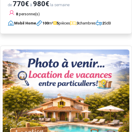
770€
980€
de
à
la semaine
8
personne(s)
Mobil Home
100
m²
5
pièces
3
chambres
2
SdB