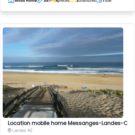
Mobil Home
30
m²
4
pièces
3
chambres
1
SdB
Location mobile home Messanges-Landes-Oc
Landes 40