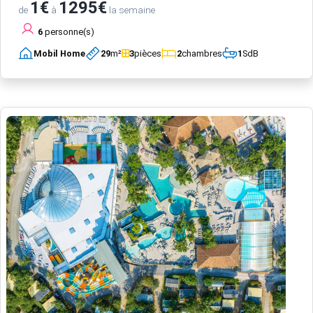
1€
1295€
de
à
la semaine
6
personne(s)
Mobil Home
29
m²
3
pièces
2
chambres
1
SdB