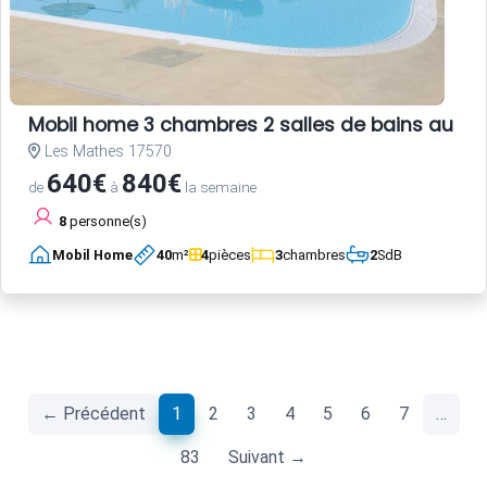
Mobil home 3 chambres 2 salles de bains au c
Les Mathes 17570
640€
840€
de
à
la semaine
8
personne(s)
Mobil Home
40
m²
4
pièces
3
chambres
2
SdB
(current)
← Précédent
1
2
3
4
5
6
7
…
83
Suivant →