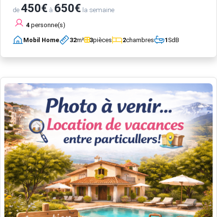
450€
650€
de
à
la semaine
4
personne(s)
Mobil Home
32
m²
3
pièces
2
chambres
1
SdB