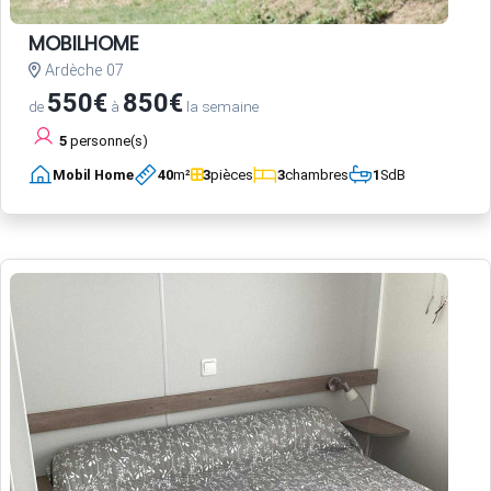
MOBILHOME
Ardèche 07
550€
850€
de
à
la semaine
5
personne(s)
Mobil Home
40
m²
3
pièces
3
chambres
1
SdB