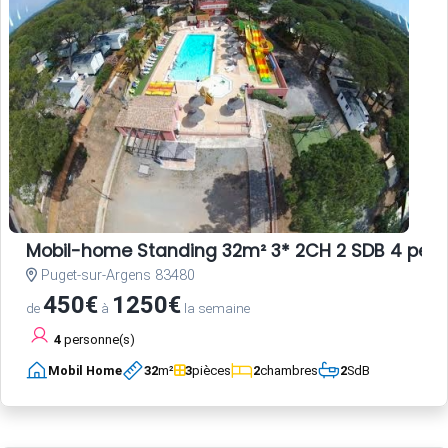
Mobil-home Standing 32m² 3* 2CH 2 SDB 4 per
Puget-sur-Argens 83480
450€
1250€
de
à
la semaine
4
personne(s)
Mobil Home
32
m²
3
pièces
2
chambres
2
SdB