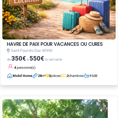
HAVRE DE PAIX POUR VACANCES OU CURES
Saint-Paul-lès-Dax 40990
350€
550€
de
à
la semaine
4
personne(s)
Mobil Home
28
m²
3
pièces
2
chambres
1
SdB