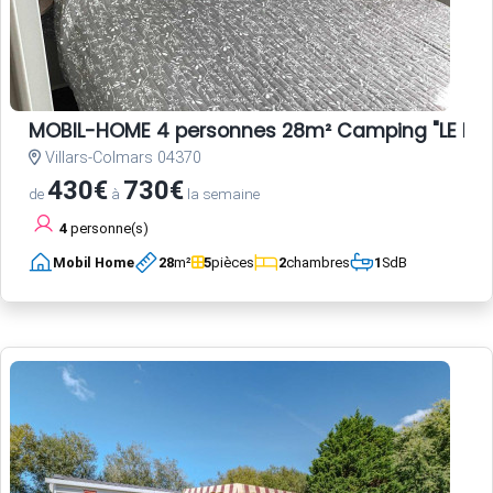
MOBIL-HOME 4 personnes 28m² Camping "LE HAU
Villars-Colmars 04370
430€
730€
de
à
la semaine
4
personne(s)
Mobil Home
28
m²
5
pièces
2
chambres
1
SdB