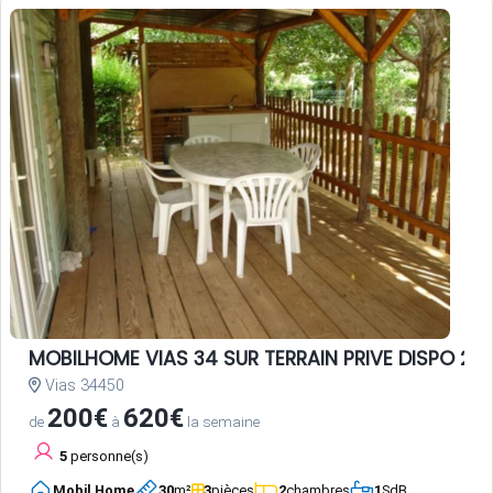
MOBILHOME VIAS 34 SUR TERRAIN PRIVE DISPO 20 
Vias 34450
200€
620€
de
à
la semaine
5
personne(s)
Mobil Home
30
m²
3
pièces
2
chambres
1
SdB