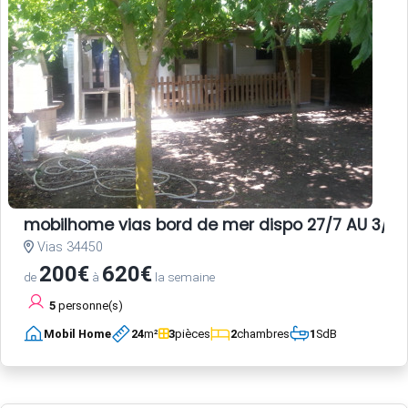
mobilhome vias bord de mer dispo 27/7 AU 3/8 E
Vias 34450
200€
620€
de
à
la semaine
5
personne(s)
Mobil Home
24
m²
3
pièces
2
chambres
1
SdB