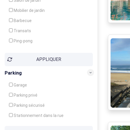
Salon de jardin
Local à ski
Mobilier de jardin
Climatisation
Barbecue
Ventilateur
Transats
Ping-pong
Baby-foot
APPLIQUER
Jeux d'enfants
Parking
Garage
Parking privé
Parking sécurisé
Stationnement dans la rue