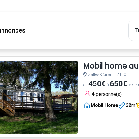
nnonces
Mobil home au
Salles-Curan 12410
450€
650€
de
à
la se
4
personne(s)
Mobil Home
32
m²