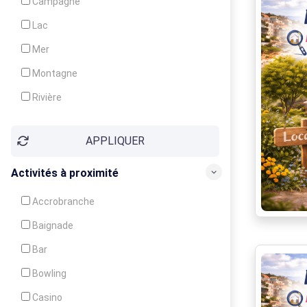
Campagne
Animation
Lac
Mer
Montagne
Rivière
Village
APPLIQUER
Ville
Activités à proximité
Accrobranche
Baignade
Bar
Bowling
Casino