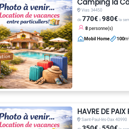
Camping la C
Vias 34450
770€
980€
de
à
la se
8
personne(s)
Mobil Home
100
m
HAVRE DE PAI
Saint-Paul-lès-Dax 40990
350€
550€