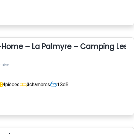
l-Home – La Palmyre – Camping Les C
maine
4
pièces
3
chambres
1
SdB