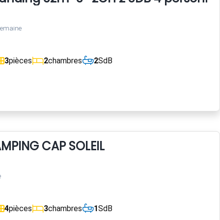
semaine
3
pièces
2
chambres
2
SdB
MPING CAP SOLEIL
e
4
pièces
3
chambres
1
SdB