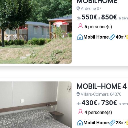
MOBILHOME
Ardèche 07
550€
850€
de
à
la se
5
personne(s)
Mobil Home
40
m²
MOBIL-HOME 4 
Villars-Colmars 04370
430€
730€
de
à
la se
4
personne(s)
Mobil Home
28
m²