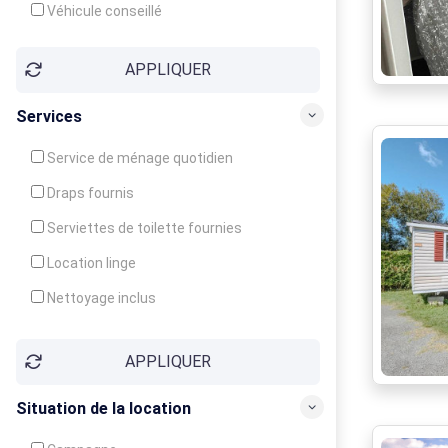
Véhicule conseillé
APPLIQUER
Services
Service de ménage quotidien
Draps fournis
Serviettes de toilette fournies
Location linge
Nettoyage inclus
Nettoyage en supplément
APPLIQUER
Garde d'enfants
Crèche
Situation de la location
Club enfants