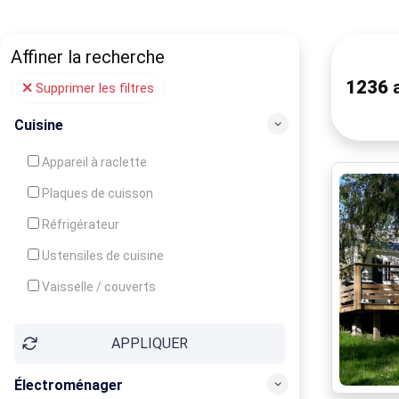
Affiner la recherche
1236
a
Supprimer les filtres
Cuisine
Appareil à raclette
Plaques de cuisson
Réfrigérateur
Ustensiles de cuisine
Vaisselle / couverts
Bouilloire
APPLIQUER
Cafetière
Congélateur
Électroménager