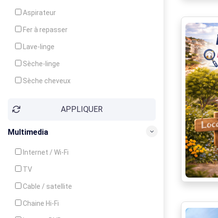
Cuisinière
Aspirateur
Four
Fer à repasser
Grille-pain
Lave-linge
Lave-vaisselle
Sèche-linge
Micro-ondes
Sèche cheveux
APPLIQUER
Multimedia
Internet / Wi-Fi
TV
Cable / satellite
Chaine Hi-Fi