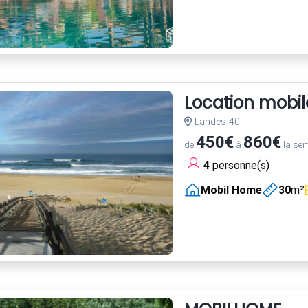
Location mob
Landes 40
450€
860€
de
à
la se
4
personne(s)
Mobil Home
30
m²