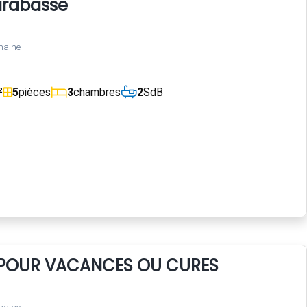
arabasse
maine
²
5
pièces
3
chambres
2
SdB
X POUR VACANCES OU CURES