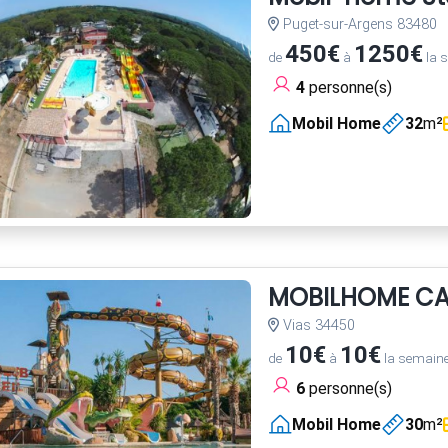
Puget-sur-Argens 83480
450€
1250€
de
à
la 
4
personne(s)
Mobil Home
32
m²
MOBILHOME CA
Vias 34450
10€
10€
de
à
la semain
6
personne(s)
Mobil Home
30
m²