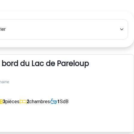
 bord du Lac de Pareloup
maine
3
pièces
2
chambres
1
SdB