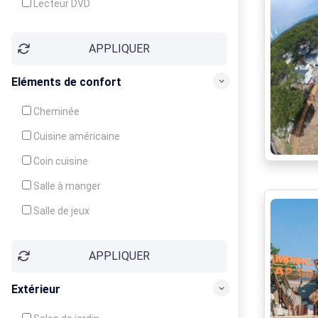
Lecteur DVD
Téléphone
APPLIQUER
Fax
Eléments de confort
Cheminée
Cuisine américaine
Coin cuisine
Salle à manger
Salle de jeux
Cour
APPLIQUER
Jardin
Balcon / Terrasse
Extérieur
Véranda