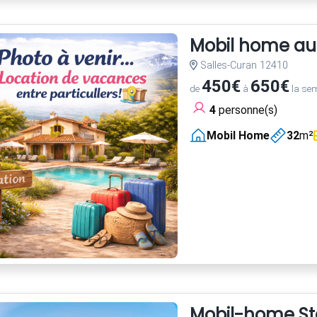
Mobil home au
Salles-Curan 12410
450€
650€
de
à
la se
4
personne(s)
Mobil Home
32
m²
Mobil-home St