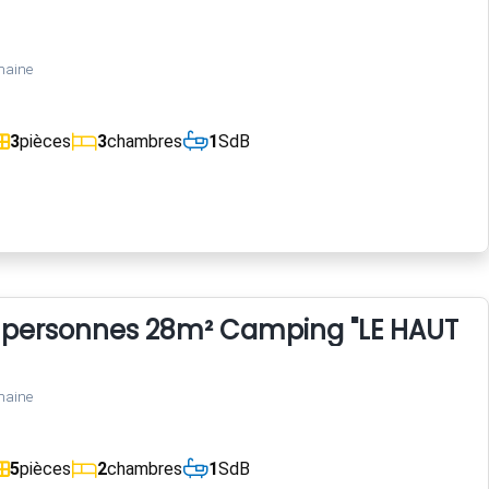
maine
3
pièces
3
chambres
1
SdB
personnes 28m² Camping "LE HAUT VE
maine
5
pièces
2
chambres
1
SdB