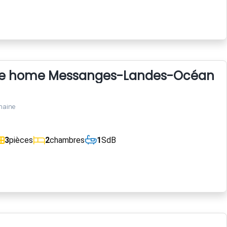
ile home Messanges-Landes-Océan
maine
3
pièces
2
chambres
1
SdB