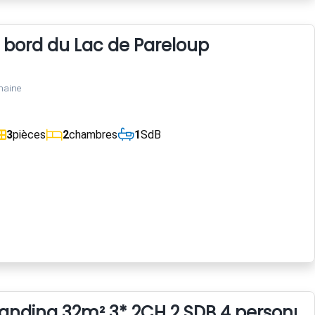
 bord du Lac de Pareloup
maine
3
pièces
2
chambres
1
SdB
anding 32m² 3* 2CH 2 SDB 4 personne