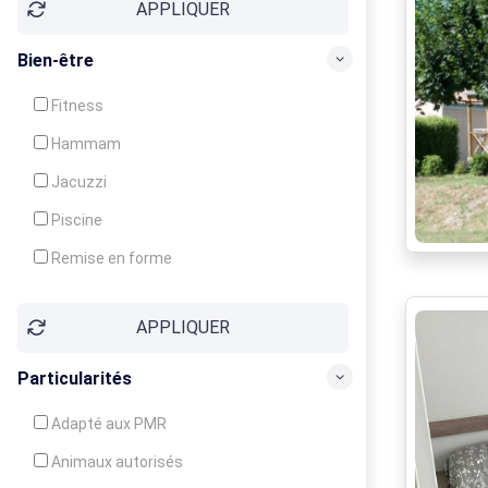
APPLIQUER
Bien-être
Fitness
Hammam
Jacuzzi
Piscine
Remise en forme
Sauna
APPLIQUER
Soins du corps
Particularités
Adapté aux PMR
Animaux autorisés