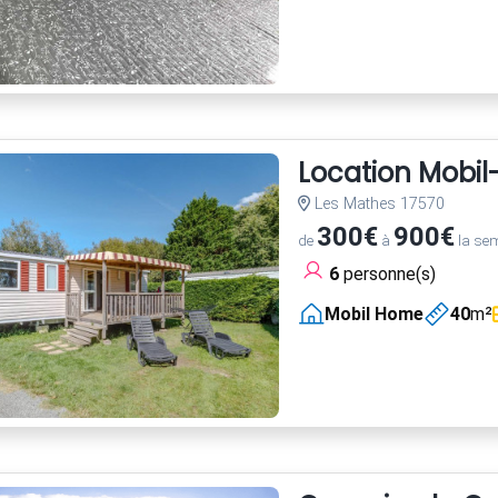
Location Mobi
Les Mathes 17570
300€
900€
de
à
la se
6
personne(s)
Mobil Home
40
m²