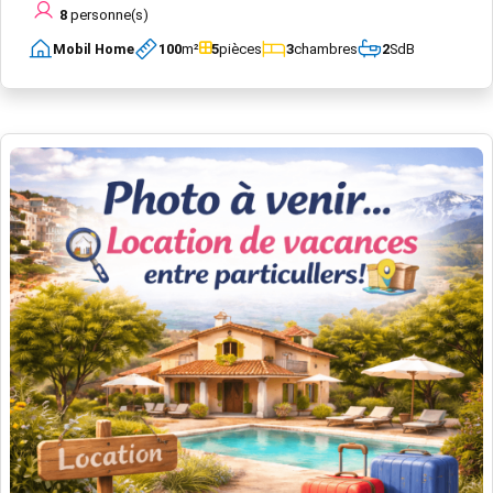
8
personne(s)
Mobil Home
100
m²
5
pièces
3
chambres
2
SdB