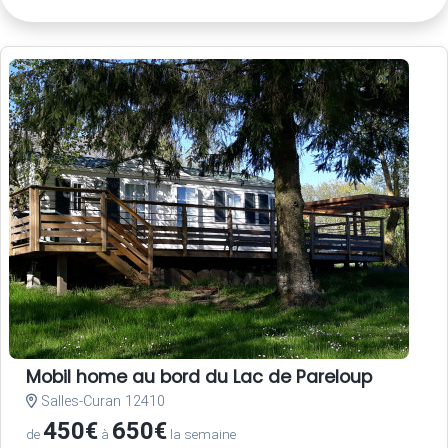
Mobil home au bord du Lac de Pareloup
Salles-Curan 12410
450€
650€
de
à
la semaine