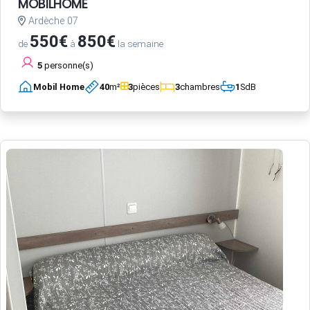
MOBILHOME
Ardèche 07
550€
850€
de
à
la semaine
5
personne(s)
Mobil Home
40
m²
3
pièces
3
chambres
1
SdB