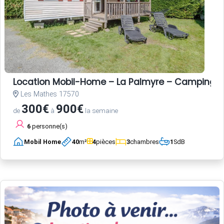
Location Mobil-Home – La Palmyre – Camping L
Les Mathes 17570
300€
900€
de
à
la semaine
6
personne(s)
Mobil Home
40
m²
4
pièces
3
chambres
1
SdB