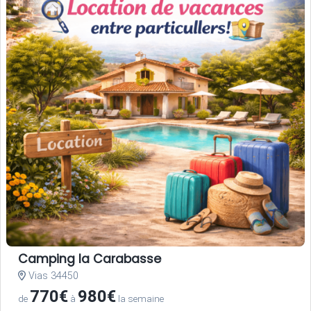
Camping la Carabasse
Vias 34450
770€
980€
de
à
la semaine