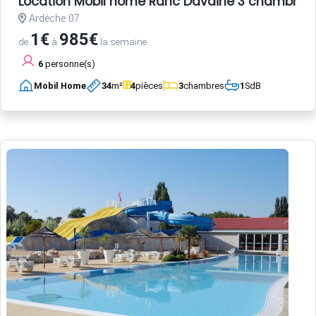
Location Mobil home Ranc Davaine 3 chambres
Ardèche 07
1€
985€
de
à
la semaine
6
personne(s)
Mobil Home
34
m²
4
pièces
3
chambres
1
SdB