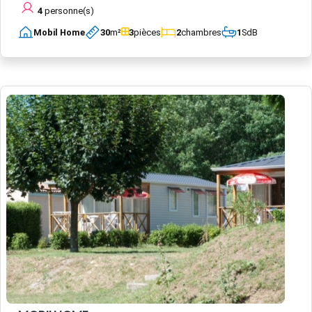
4
personne(s)
Mobil Home
30
m²
3
pièces
2
chambres
1
SdB