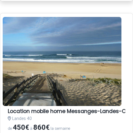
Location mobile home Messanges-Landes-Oc
Landes 40
450€
860€
de
à
la semaine