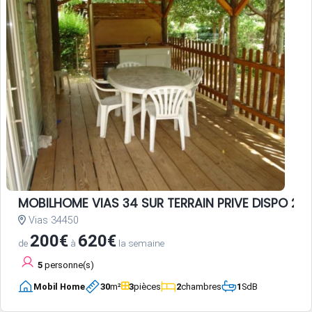
MOBILHOME VIAS 34 SUR TERRAIN PRIVE DISPO 20 
Vias 34450
200€
620€
de
à
la semaine
5
personne(s)
Mobil Home
30
m²
3
pièces
2
chambres
1
SdB