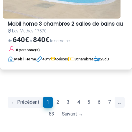
Mobil home 3 chambres 2 salles de bains au c
Les Mathes 17570
640€
840€
de
à
la semaine
8
personne(s)
Mobil Home
40
m²
4
pièces
3
chambres
2
SdB
(current)
← Précédent
1
2
3
4
5
6
7
…
83
Suivant →