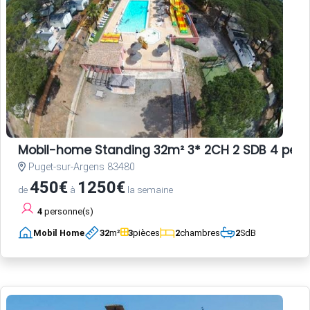
Mobil-home Standing 32m² 3* 2CH 2 SDB 4 per
Puget-sur-Argens 83480
450€
1250€
de
à
la semaine
4
personne(s)
Mobil Home
32
m²
3
pièces
2
chambres
2
SdB