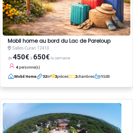
Mobil home au bord du Lac de Pareloup
Salles-Curan 12410
450€
650€
de
à
la semaine
4
personne(s)
Mobil Home
32
m²
3
pièces
2
chambres
1
SdB