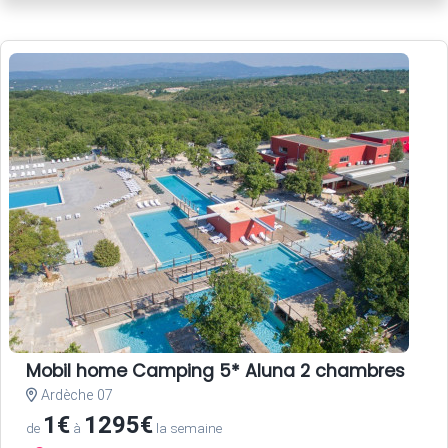
Mobil home Camping 5* Aluna 2 chambres
Ardèche 07
1€
1295€
de
à
la semaine