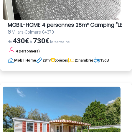
MOBIL-HOME 4 personnes 28m² Camping "LE HAU
Villars-Colmars 04370
430€
730€
de
à
la semaine
4
personne(s)
Mobil Home
28
m²
5
pièces
2
chambres
1
SdB