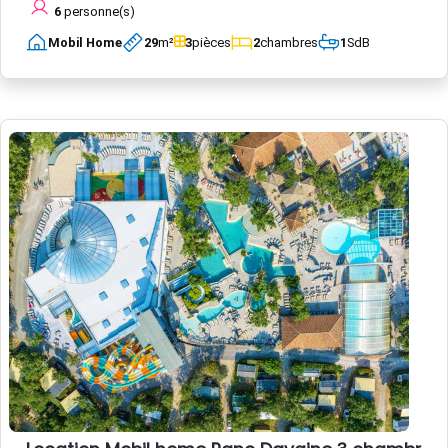
6
personne(s)
Mobil Home
29
m²
3
pièces
2
chambres
1
SdB