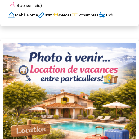
4
personne(s)
Mobil Home
32
m²
3
pièces
2
chambres
1
SdB