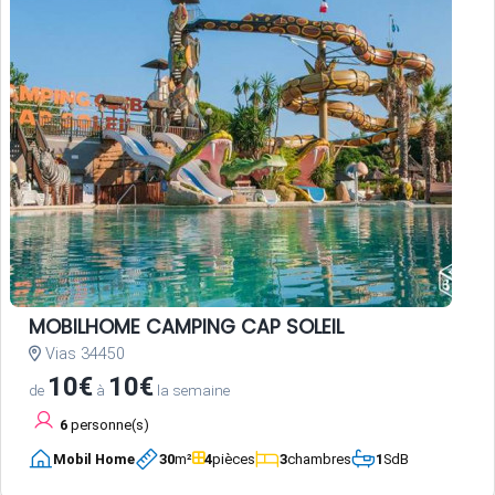
MOBILHOME CAMPING CAP SOLEIL
Vias 34450
10€
10€
de
à
la semaine
6
personne(s)
Mobil Home
30
m²
4
pièces
3
chambres
1
SdB