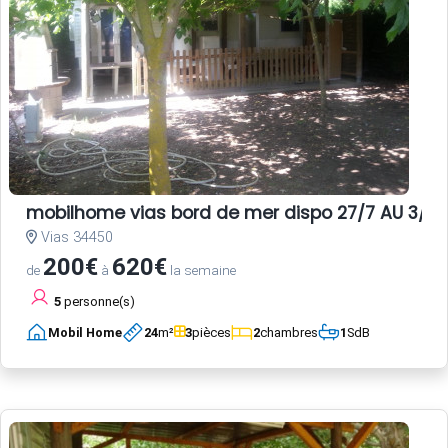
mobilhome vias bord de mer dispo 27/7 AU 3/8 E
Vias 34450
200€
620€
de
à
la semaine
5
personne(s)
Mobil Home
24
m²
3
pièces
2
chambres
1
SdB