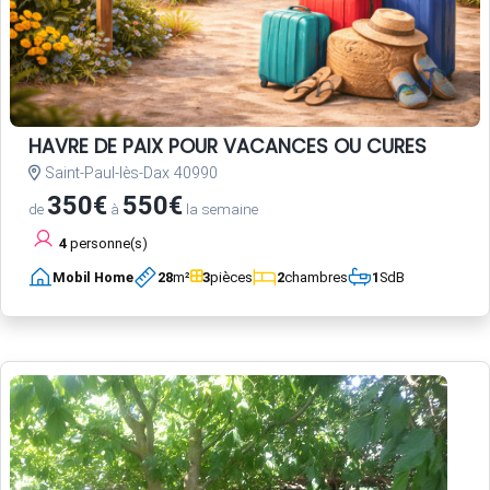
HAVRE DE PAIX POUR VACANCES OU CURES
Saint-Paul-lès-Dax 40990
350€
550€
de
à
la semaine
4
personne(s)
Mobil Home
28
m²
3
pièces
2
chambres
1
SdB