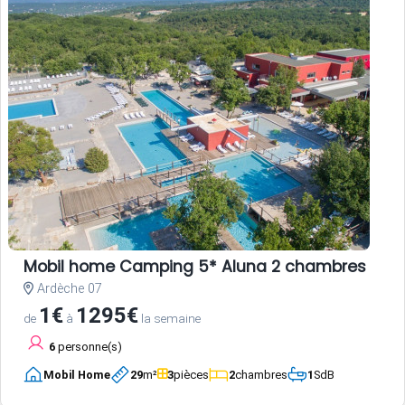
Mobil home Camping 5* Aluna 2 chambres
Ardèche 07
1€
1295€
de
à
la semaine
6
personne(s)
Mobil Home
29
m²
3
pièces
2
chambres
1
SdB