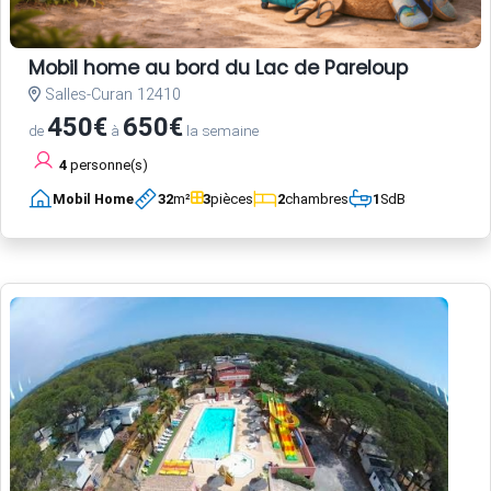
Mobil home au bord du Lac de Pareloup
Salles-Curan 12410
450€
650€
de
à
la semaine
4
personne(s)
Mobil Home
32
m²
3
pièces
2
chambres
1
SdB