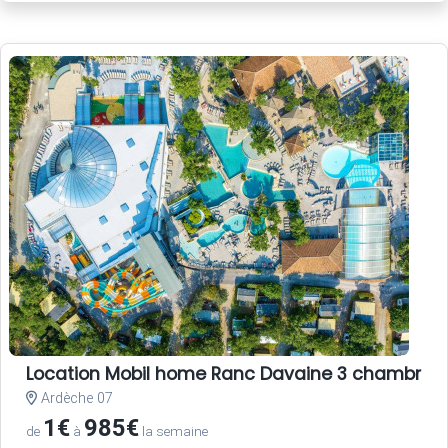
Location Mobil home Ranc Davaine 3 chambres
Ardèche 07
1€
985€
de
à
la semaine