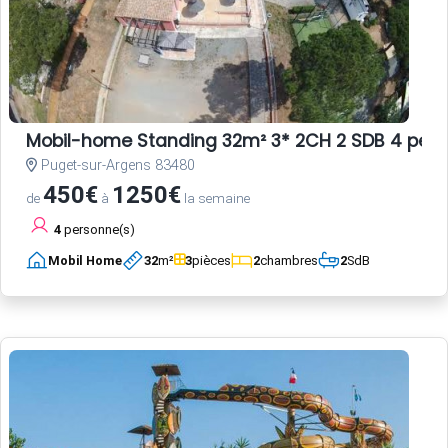
Mobil-home Standing 32m² 3* 2CH 2 SDB 4 per
Puget-sur-Argens 83480
450€
1250€
de
à
la semaine
4
personne(s)
Mobil Home
32
m²
3
pièces
2
chambres
2
SdB