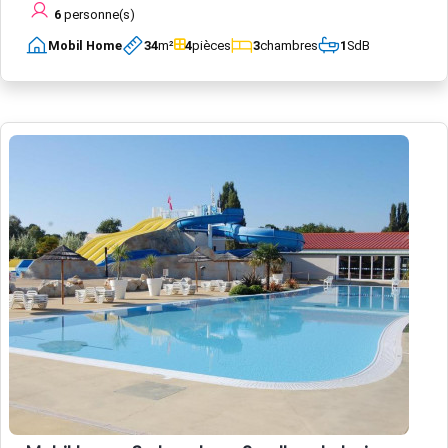
6
personne(s)
Mobil Home
34
m²
4
pièces
3
chambres
1
SdB