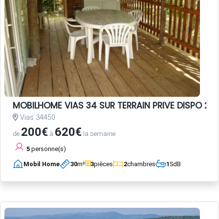
MOBILHOME VIAS 34 SUR TERRAIN PRIVE DISPO 20 
Vias 34450
200€
620€
de
à
la semaine
5
personne(s)
Mobil Home
30
m²
3
pièces
2
chambres
1
SdB