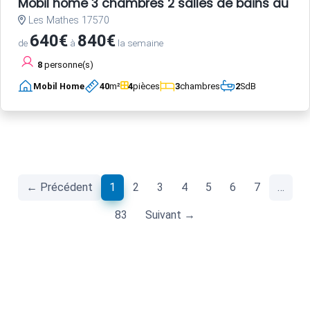
Mobil home 3 chambres 2 salles de bains au c
Les Mathes 17570
640€
840€
de
à
la semaine
8
personne(s)
Mobil Home
40
m²
4
pièces
3
chambres
2
SdB
(current)
← Précédent
1
2
3
4
5
6
7
…
83
Suivant →