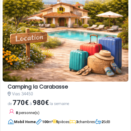
Camping la Carabasse
Vias 34450
770€
980€
de
à
la semaine
8
personne(s)
Mobil Home
100
m²
5
pièces
3
chambres
2
SdB