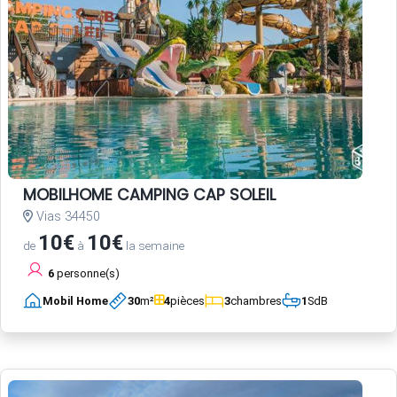
MOBILHOME CAMPING CAP SOLEIL
Vias 34450
10€
10€
de
à
la semaine
6
personne(s)
Mobil Home
30
m²
4
pièces
3
chambres
1
SdB