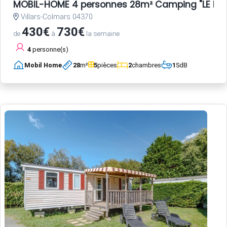
MOBIL-HOME 4 personnes 28m² Camping "LE HAU
Villars-Colmars 04370
430€
730€
de
à
la semaine
4
personne(s)
Mobil Home
28
m²
5
pièces
2
chambres
1
SdB