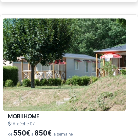
MOBILHOME
Ardèche 07
550€
850€
de
à
la semaine