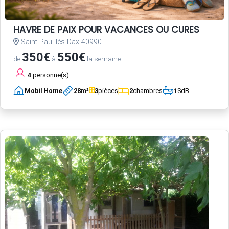
HAVRE DE PAIX POUR VACANCES OU CURES
Saint-Paul-lès-Dax 40990
350€
550€
de
à
la semaine
4
personne(s)
Mobil Home
28
m²
3
pièces
2
chambres
1
SdB