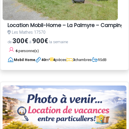
Location Mobil-Home – La Palmyre – Camping L
Les Mathes 17570
300€
900€
de
à
la semaine
6
personne(s)
Mobil Home
40
m²
4
pièces
3
chambres
1
SdB