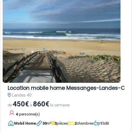
Location mobile home Messanges-Landes-Oc
Landes 40
450€
860€
de
à
la semaine
4
personne(s)
Mobil Home
30
m²
3
pièces
2
chambres
1
SdB