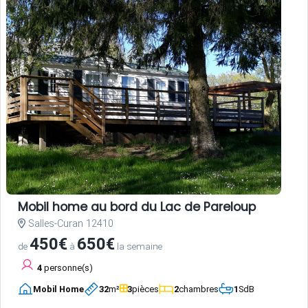
Mobil home au bord du Lac de Pareloup
Salles-Curan 12410
450€
650€
de
à
la semaine
4
personne(s)
Mobil Home
32
m²
3
pièces
2
chambres
1
SdB