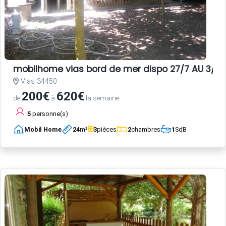
mobilhome vias bord de mer dispo 27/7 AU 3/8 E
Vias 34450
200€
620€
de
à
la semaine
5
personne(s)
Mobil Home
24
m²
3
pièces
2
chambres
1
SdB