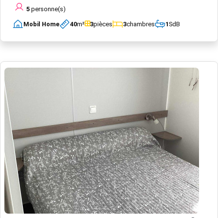
5
personne(s)
Mobil Home
40
m²
3
pièces
3
chambres
1
SdB