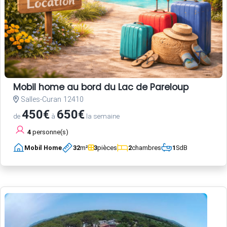
Mobil home au bord du Lac de Pareloup
Salles-Curan 12410
450€
650€
de
à
la semaine
4
personne(s)
Mobil Home
32
m²
3
pièces
2
chambres
1
SdB