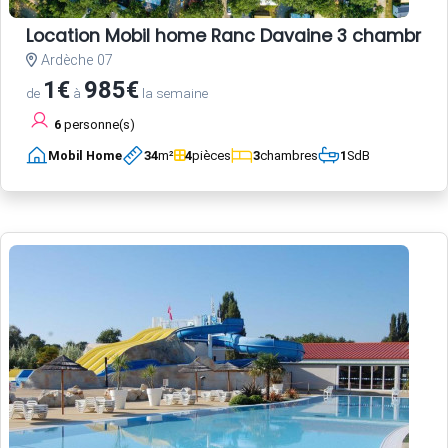
Location Mobil home Ranc Davaine 3 chambres
Ardèche 07
1€
985€
de
à
la semaine
6
personne(s)
Mobil Home
34
m²
4
pièces
3
chambres
1
SdB