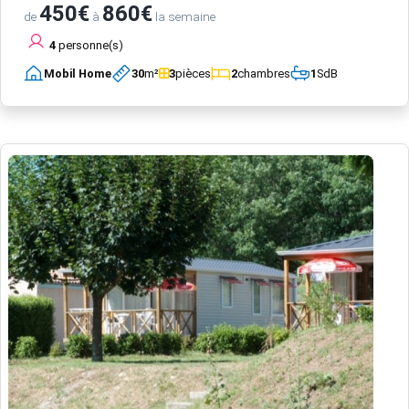
450€
860€
de
à
la semaine
4
personne(s)
Mobil Home
30
m²
3
pièces
2
chambres
1
SdB