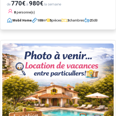
770€
980€
de
à
la semaine
8
personne(s)
Mobil Home
100
m²
5
pièces
3
chambres
2
SdB