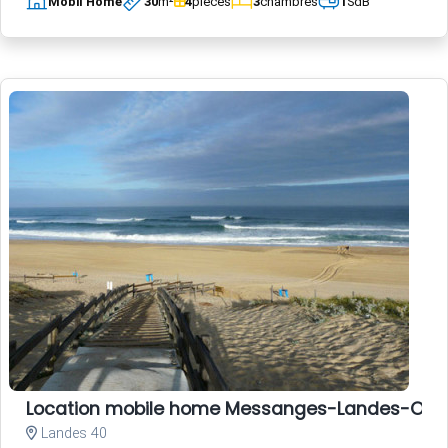
Mobil Home
30
m²
4
pièces
3
chambres
1
SdB
Location mobile home Messanges-Landes-Oc
Landes 40