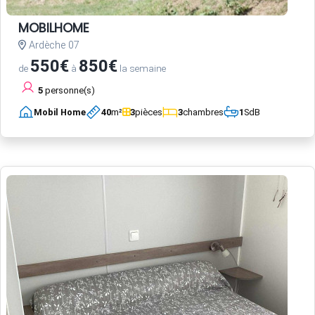
MOBILHOME
Ardèche 07
550€
850€
de
à
la semaine
5
personne(s)
Mobil Home
40
m²
3
pièces
3
chambres
1
SdB