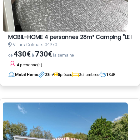
MOBIL-HOME 4 personnes 28m² Camping "LE HAU
Villars-Colmars 04370
430€
730€
de
à
la semaine
4
personne(s)
Mobil Home
28
m²
5
pièces
2
chambres
1
SdB