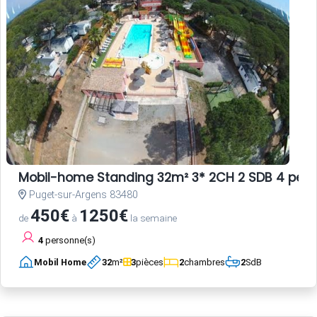
Mobil-home Standing 32m² 3* 2CH 2 SDB 4 per
Puget-sur-Argens 83480
450€
1250€
de
à
la semaine
4
personne(s)
Mobil Home
32
m²
3
pièces
2
chambres
2
SdB