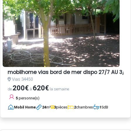
mobilhome vias bord de mer dispo 27/7 AU 3/8 E
Vias 34450
200€
620€
de
à
la semaine
5
personne(s)
Mobil Home
24
m²
3
pièces
2
chambres
1
SdB