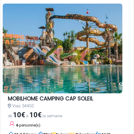
MOBILHOME CAMPING CAP SOLEIL
Vias 34450
10€
10€
de
à
la semaine
6
personne(s)