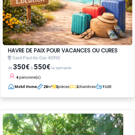
HAVRE DE PAIX POUR VACANCES OU CURES
Saint-Paul-lès-Dax 40990
350€
550€
de
à
la semaine
4
personne(s)
Mobil Home
28
m²
3
pièces
2
chambres
1
SdB