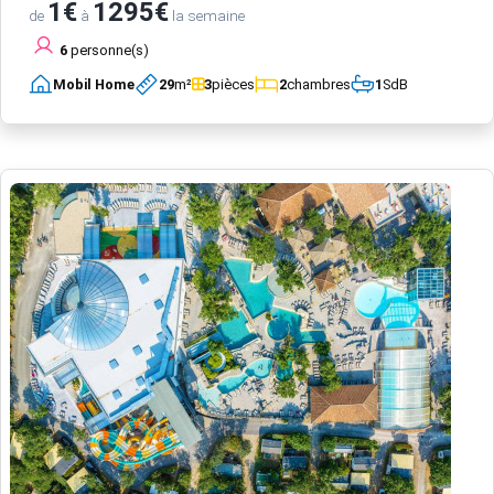
1€
1295€
de
à
la semaine
6
personne(s)
Mobil Home
29
m²
3
pièces
2
chambres
1
SdB