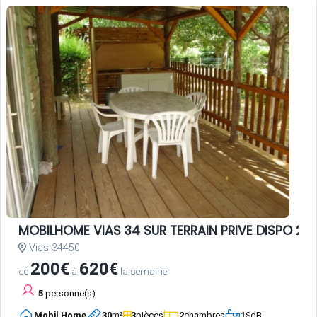
MOBILHOME VIAS 34 SUR TERRAIN PRIVE DISPO 20 
Vias 34450
200€
620€
de
à
la semaine
5
personne(s)
Mobil Home
30
m²
3
pièces
2
chambres
1
SdB