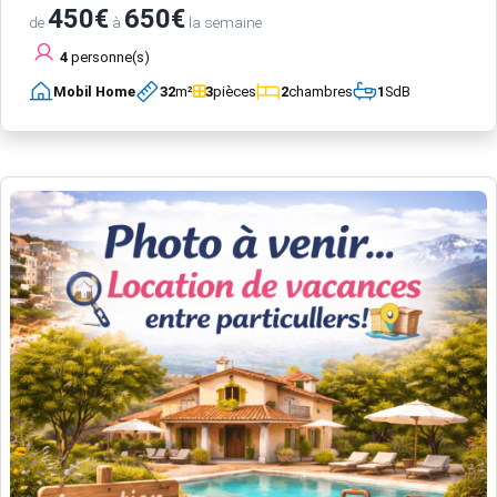
450€
650€
de
à
la semaine
4
personne(s)
Mobil Home
32
m²
3
pièces
2
chambres
1
SdB