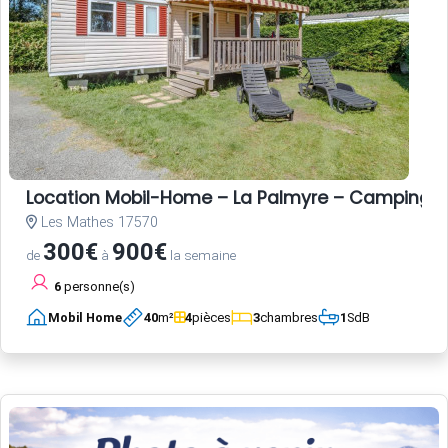
Location Mobil-Home – La Palmyre – Camping L
Les Mathes 17570
300€
900€
de
à
la semaine
6
personne(s)
Mobil Home
40
m²
4
pièces
3
chambres
1
SdB