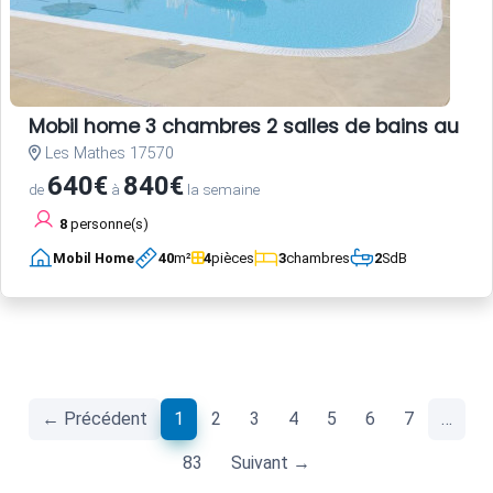
Mobil home 3 chambres 2 salles de bains au c
Les Mathes 17570
640€
840€
de
à
la semaine
8
personne(s)
Mobil Home
40
m²
4
pièces
3
chambres
2
SdB
(current)
← Précédent
1
2
3
4
5
6
7
…
83
Suivant →