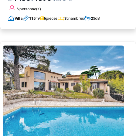
6
personne(s)
Villa
115
m²
6
pièces
3
chambres
2
SdB