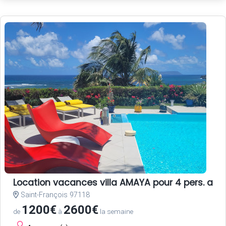
Location vacances villa AMAYA pour 4 pers. ave
Saint-François 97118
1200€
2600€
de
à
la semaine