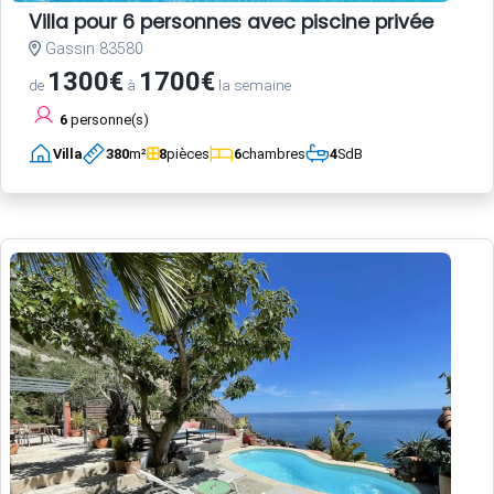
Villa pour 6 personnes avec piscine privée
Gassin 83580
1300€
1700€
de
à
la semaine
6
personne(s)
Villa
380
m²
8
pièces
6
chambres
4
SdB