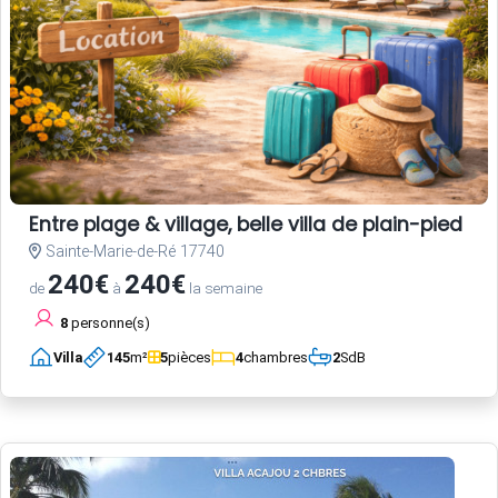
Entre plage & village, belle villa de plain-pied 
Sainte-Marie-de-Ré 17740
240€
240€
de
à
la semaine
8
personne(s)
Villa
145
m²
5
pièces
4
chambres
2
SdB