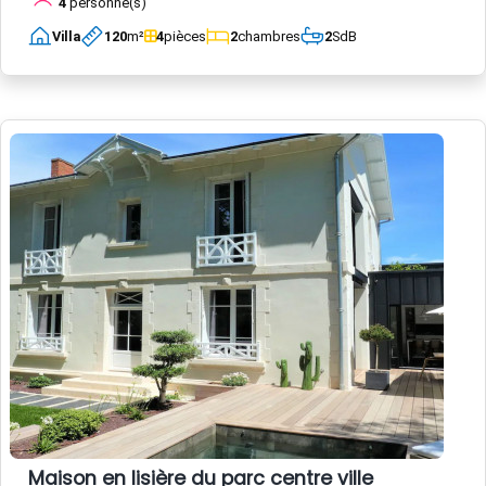
4
personne(s)
Villa
120
m²
4
pièces
2
chambres
2
SdB
Maison en lisière du parc centre ville