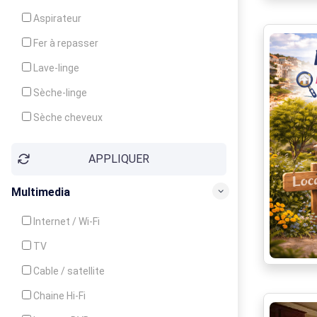
Cuisinière
Aspirateur
Four
Fer à repasser
Grille-pain
Lave-linge
Lave-vaisselle
Sèche-linge
Micro-ondes
Sèche cheveux
APPLIQUER
Multimedia
Internet / Wi-Fi
TV
Cable / satellite
Chaine Hi-Fi