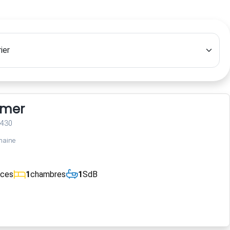
 mer
3430
maine
èces
1
chambres
1
SdB