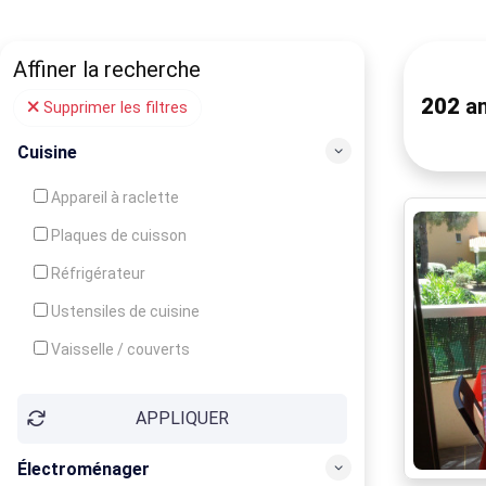
Affiner la recherche
202
an
Supprimer les filtres
Cuisine
Appareil à raclette
Plaques de cuisson
Réfrigérateur
Ustensiles de cuisine
Vaisselle / couverts
Bouilloire
APPLIQUER
Cafetière
Congélateur
Électroménager