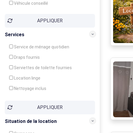
Véhicule conseillé
APPLIQUER
Services
Service de ménage quotidien
Draps fournis
Serviettes de toilette fournies
Location linge
Nettoyage inclus
Nettoyage en supplément
APPLIQUER
Garde d'enfants
Crèche
Situation de la location
Club enfants