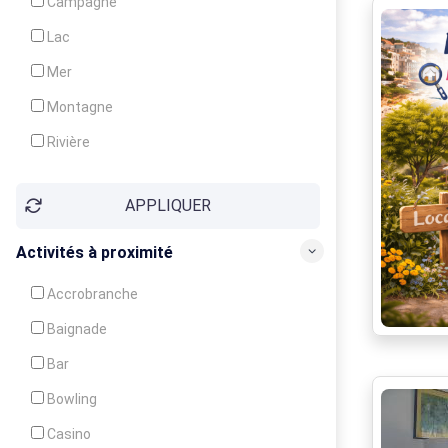
Campagne
Animation
Lac
Mer
Montagne
Rivière
Village
APPLIQUER
Ville
Activités à proximité
Accrobranche
Baignade
Bar
Bowling
Casino