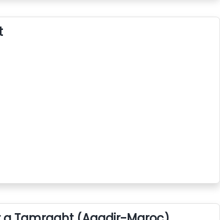
t
r a Tamraght (Agadir-Maroc)