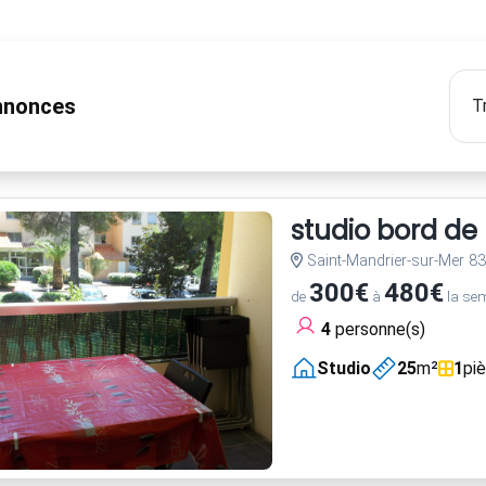
nonces
studio bord de
Saint-Mandrier-sur-Mer 8
300€
480€
de
à
la se
4
personne(s)
Studio
25
m²
1
pi