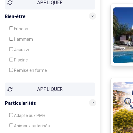
APPLIQUER
Bien-être
Fitness
Hammam
Jacuzzi
Piscine
Remise en forme
Sauna
APPLIQUER
Soins du corps
Particularités
Adapté aux PMR
Animaux autorisés