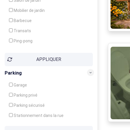
Salon de jardin
Local à ski
Mobilier de jardin
Climatisation
Barbecue
Ventilateur
Transats
Ping-pong
Baby-foot
APPLIQUER
Jeux d'enfants
Parking
Garage
Parking privé
Parking sécurisé
Stationnement dans la rue