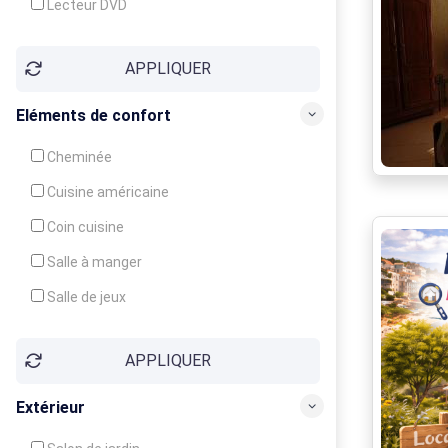
Lecteur DVD
Téléphone
APPLIQUER
Fax
Eléments de confort
Cheminée
Cuisine américaine
Coin cuisine
Salle à manger
Salle de jeux
Cour
APPLIQUER
Jardin
Balcon / Terrasse
Extérieur
Véranda