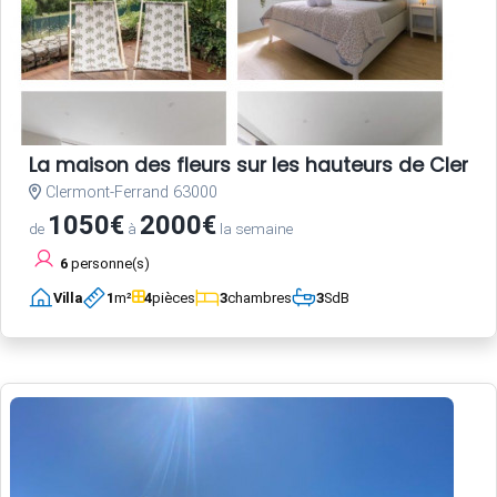
La maison des fleurs sur les hauteurs de Clerm
Clermont-Ferrand 63000
1050€
2000€
de
à
la semaine
6
personne(s)
Villa
1
m²
4
pièces
3
chambres
3
SdB