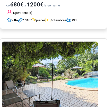
680€
1200€
de
à
la semaine
6
personne(s)
Villa
100
m²
5
pièces
3
chambres
2
SdB