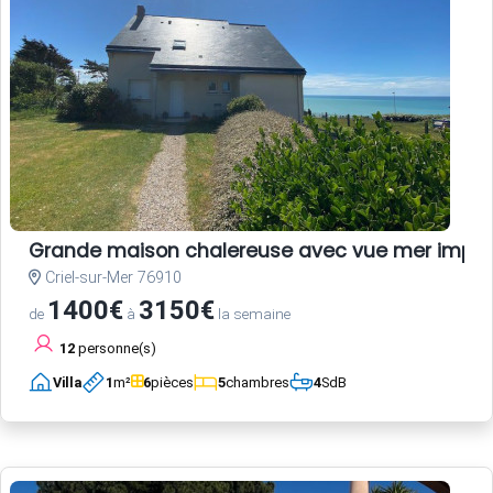
Grande maison chalereuse avec vue mer impre
Criel-sur-Mer 76910
1400€
3150€
de
à
la semaine
12
personne(s)
Villa
1
m²
6
pièces
5
chambres
4
SdB