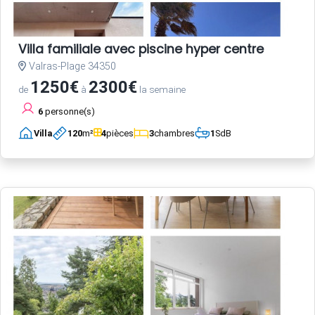
Villa familiale avec piscine hyper centre
Valras-Plage 34350
1250€
2300€
de
à
la semaine
6
personne(s)
Villa
120
m²
4
pièces
3
chambres
1
SdB