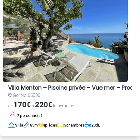
Villa Menton – Piscine privée – Vue mer – Proche
Gorbio 06500
170€
220€
de
à
la semaine
7
personne(s)
Villa
85
m²
4
pièces
3
chambres
2
SdB