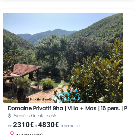
Domaine Privatif 9ha | Villa + Mas | 16 pers. | Pisc
Pyrénées-Orientales 66
2310€
4830€
de
à
la semaine