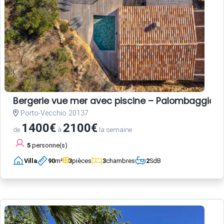
Bergerie vue mer avec piscine – Palombaggia, 
Porto-Vecchio 20137
1400€
2100€
de
à
la semaine
5
personne(s)
Villa
90
m²
3
pièces
3
chambres
2
SdB