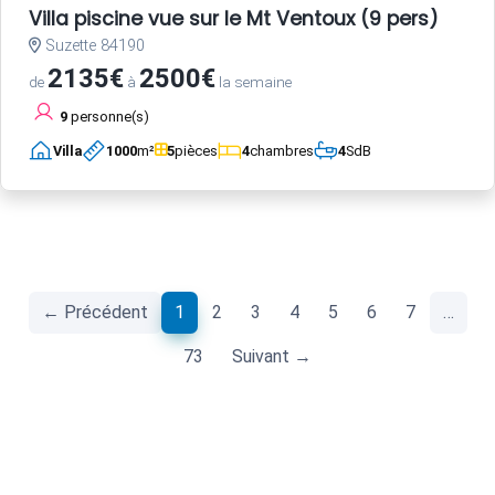
Villa piscine vue sur le Mt Ventoux (9 pers)
Suzette 84190
2135€
2500€
de
à
la semaine
9
personne(s)
Villa
1000
m²
5
pièces
4
chambres
4
SdB
(current)
← Précédent
1
2
3
4
5
6
7
…
73
Suivant →