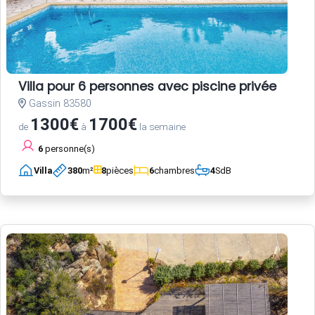
Villa pour 6 personnes avec piscine privée
Gassin 83580
1300€
1700€
de
à
la semaine
6
personne(s)
Villa
380
m²
8
pièces
6
chambres
4
SdB