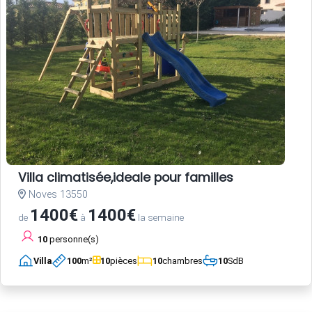
Villa climatisée,ideale pour familles
Noves 13550
1400€
1400€
de
à
la semaine
10
personne(s)
Villa
100
m²
10
pièces
10
chambres
10
SdB