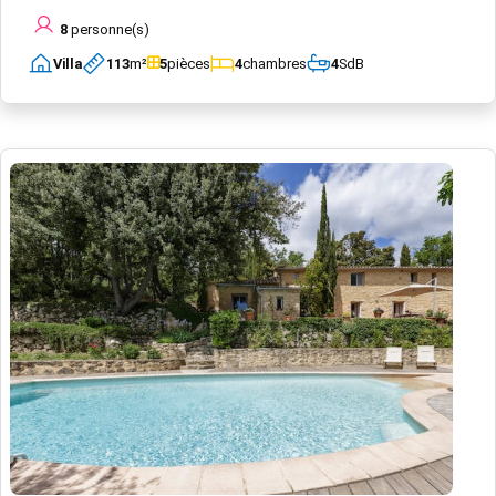
8
personne(s)
Villa
113
m²
5
pièces
4
chambres
4
SdB