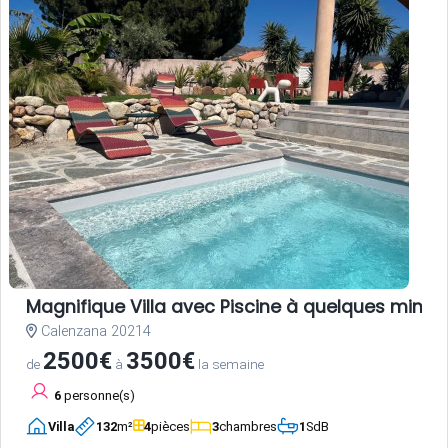
Magnifique Villa avec Piscine à quelques minute
Calenzana 20214
2500€
3500€
de
à
la semaine
6
personne(s)
Villa
132
m²
4
pièces
3
chambres
1
SdB