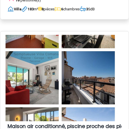
16
personne(s)
Villa
183
m²
8
pièces
6
chambres
3
SdB
Maison air conditionné, piscine proche des plag