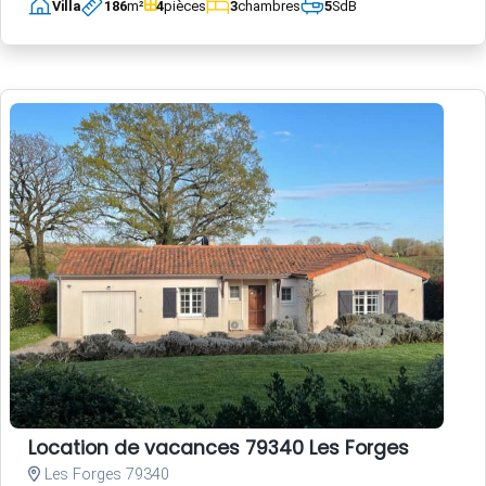
Villa
186
m²
4
pièces
3
chambres
5
SdB
Location de vacances 79340 Les Forges
Les Forges 79340