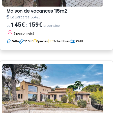
Maison de vacances 115m2
Le Barcarès 66420
145€
159€
de
à
la semaine
6
personne(s)
Villa
115
m²
6
pièces
3
chambres
2
SdB