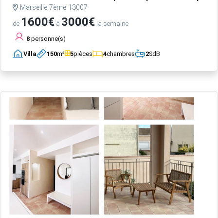
Marseille 7ème 13007
1600€
3000€
de
à
la semaine
8
personne(s)
Villa
150
m²
5
pièces
4
chambres
2
SdB