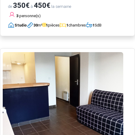
350€
450€
de
à
la semaine
3
personne(s)
Studio
30
m²
1
pièces
1
chambres
1
SdB