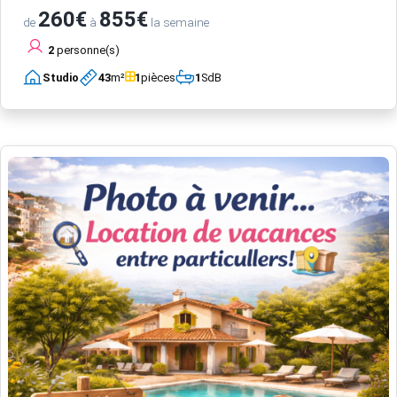
260€
855€
de
à
la semaine
2
personne(s)
Studio
43
m²
1
pièces
1
SdB