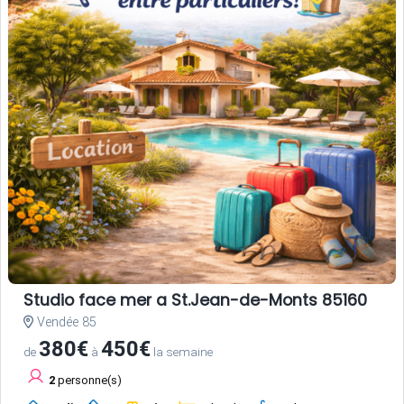
Studio face mer a St.Jean-de-Monts 85160
Vendée 85
380€
450€
de
à
la semaine
2
personne(s)