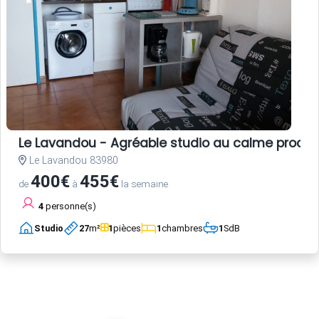
Le Lavandou - Agréable studio au calme proch
Le Lavandou 83980
400€
455€
de
à
la semaine
4
personne(s)
Studio
27
m²
1
pièces
1
chambres
1
SdB