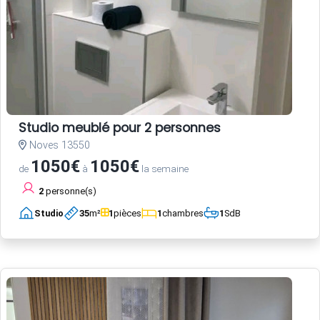
Studio meublé pour 2 personnes
Noves 13550
1050€
1050€
de
à
la semaine
2
personne(s)
Studio
35
m²
1
pièces
1
chambres
1
SdB