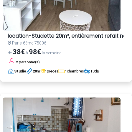
location-Studette 20m², entièrement refait neuf
Paris 6ème 75006
38€
98€
de
à
la semaine
2
personne(s)
Studio
20
m²
1
pièces
1
chambres
1
SdB