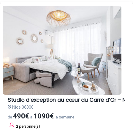
Studio d’exception au cœur du Carré d’Or – Nice
Nice 06000
490€
1090€
de
à
la semaine
2
personne(s)