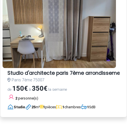
Studio d'architecte paris 7ème arrondissement
Paris 7ème 75007
150€
350€
de
à
la semaine
2
personne(s)
Studio
25
m²
1
pièces
1
chambres
1
SdB