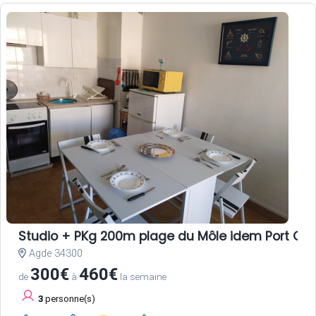
Studio + PKg 200m plage du Môle idem Port CA
Agde 34300
300€
460€
de
à
la semaine
3
personne(s)