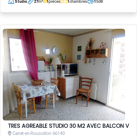
Studio
27
m²
1
pièces
1
chambres
1
SdB
TRES AGREABLE STUDIO 30 M2 AVEC BALCON VUE 
Canet-en-Roussillon 66140