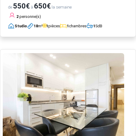
550€
650€
de
à
la semaine
2
personne(s)
Studio
18
m²
1
pièces
1
chambres
1
SdB