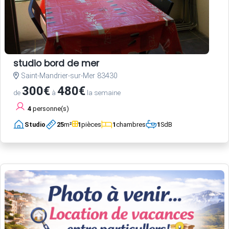
studio bord de mer
Saint-Mandrier-sur-Mer 83430
300€
480€
de
à
la semaine
4
personne(s)
Studio
25
m²
1
pièces
1
chambres
1
SdB