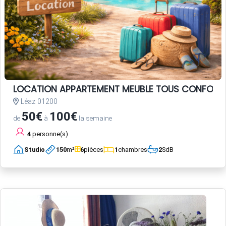
LOCATION APPARTEMENT MEUBLE TOUS CONFORT
Léaz 01200
50€
100€
de
à
la semaine
4
personne(s)
Studio
150
m²
6
pièces
1
chambres
2
SdB