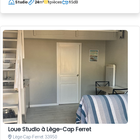
Studio
24
m²
1
pièces
1
SdB
Loue Studio à Lège-Cap Ferret
Lège-Cap-Ferret 33950