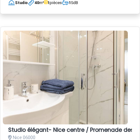
Studio
40
m²
1
pièces
1
SdB
Studio élégant- Nice centre / Promenade des A
Nice 06000