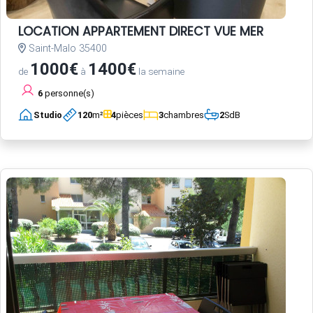
LOCATION APPARTEMENT DIRECT VUE MER
Saint-Malo 35400
1000€
1400€
de
à
la semaine
6
personne(s)
Studio
120
m²
4
pièces
3
chambres
2
SdB