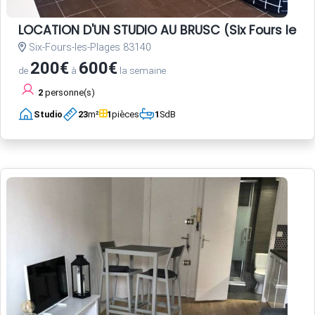
LOCATION D'UN STUDIO AU BRUSC (Six Fours les 
Six-Fours-les-Plages 83140
200€
600€
de
à
la semaine
2
personne(s)
Studio
23
m²
1
pièces
1
SdB