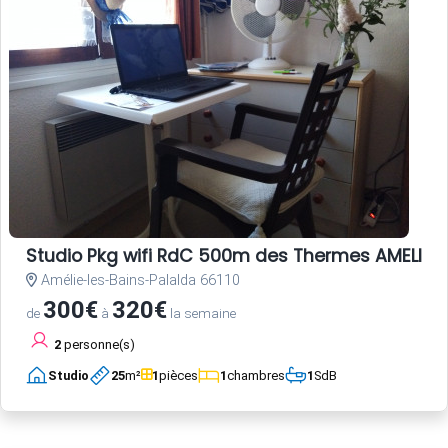
Studio Pkg wifi RdC 500m des Thermes AMELIE L
Amélie-les-Bains-Palalda 66110
300€
320€
de
à
la semaine
2
personne(s)
Studio
25
m²
1
pièces
1
chambres
1
SdB