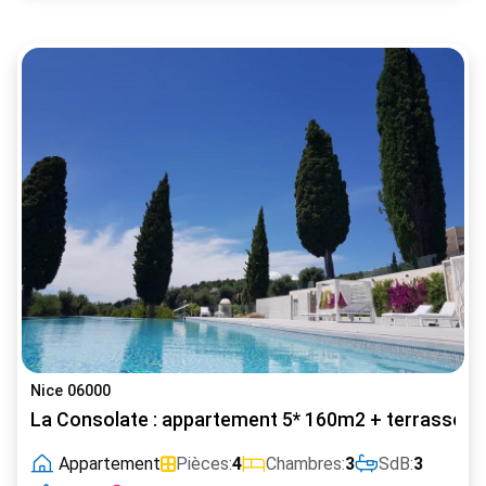
Nice 06000
La Consolate : appartement 5* 160m2 + terrasse ple
Appartement
Pièces:
4
Chambres:
3
SdB:
3