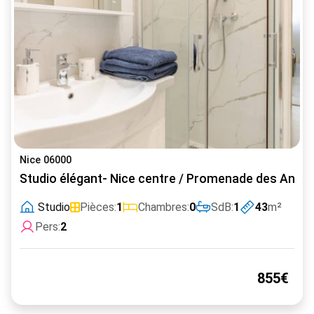
Nice 06000
Studio élégant- Nice centre / Promenade des Angla
Studio
Pièces:
1
Chambres:
0
SdB:
1
43
m²
Pers:
2
855€