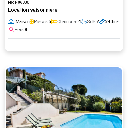
Nice 06000
Location saisonnière
Maison
Pièces:
5
Chambres:
4
SdB:
2
240
m²
Pers:
8