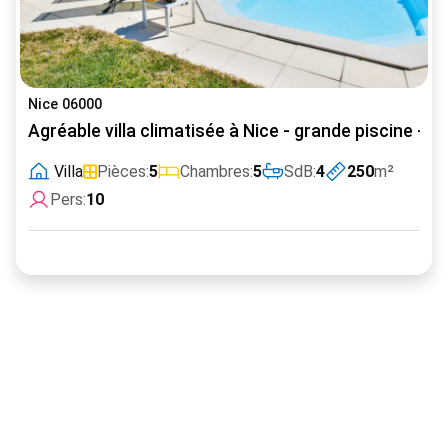
Nice 06000
Agréable villa climatisée à Nice - grande piscine -1
Villa
Pièces:
5
Chambres:
5
SdB:
4
250
m²
Pers:
10