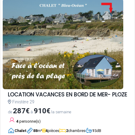
LOCATION VACANCES EN BORD DE MER- PLOZEVET
Finistère 29
287€
910€
de
à
la semaine
4
personne(s)
Chalet
88
m²
4
pièces
2
chambres
1
SdB