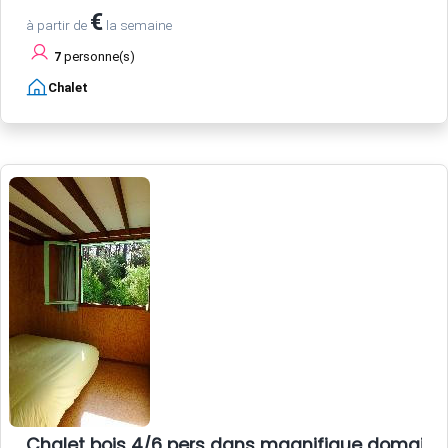
€
à partir de
la semaine
7
personne(s)
Chalet
Chalet bois 4/6 pers dans magnifique domaine 