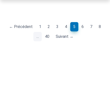
(current)
← Précédent
1
2
3
4
5
6
7
8
…
40
Suivant →